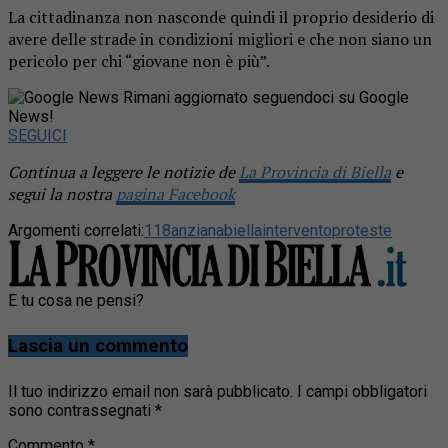
La cittadinanza non nasconde quindi il proprio desiderio di
avere delle strade in condizioni migliori e che non siano un
pericolo per chi “giovane non è più”.
Rimani aggiornato seguendoci su Google
News!
SEGUICI
Continua a leggere le notizie de
La Provincia di Biella
e
segui la nostra
pagina Facebook
Argomenti correlati:
118
anziana
biella
intervento
proteste
E tu cosa ne pensi?
Lascia un commento
Il tuo indirizzo email non sarà pubblicato.
I campi obbligatori
sono contrassegnati
*
Commento
*