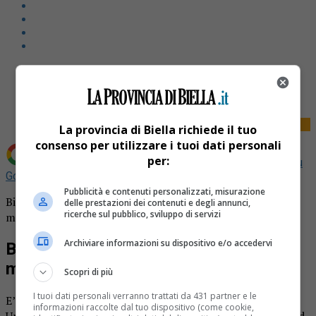
Share
Tweet
La provincia di Biella richiede il tuo
consenso per utilizzare i tuoi dati personali
per:
Aggiungi La Provincia di Biella come
Fonte preferita su
Google
Pubblicità e contenuti personalizzati, misurazione
Biella: anziana cade in vicolo del Ricovero e si rompe la
delle prestazioni dei contenuti e degli annunci,
ricerche sul pubblico, sviluppo di servizi
mascella.
Archiviare informazioni su dispositivo e/o accedervi
Biella: anziana cade e si rompe la
mascella
Scopri di più
I tuoi dati personali verranno trattati da 431 partner e le
E’ successo martedì scorso in vicolo del Ricovero a Biella.
informazioni raccolte dal tuo dispositivo (come cookie,
Una donna stava passeggiando in compagnia del marito ed