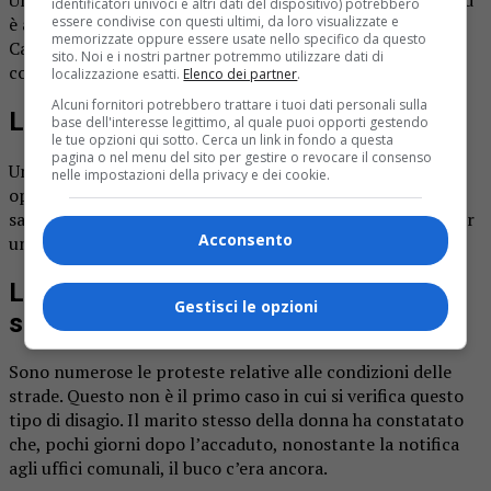
identificatori univoci e altri dati del dispositivo) potrebbero
è accidentalmente inciampata in un buco sulla strada.
essere condivise con questi ultimi, da loro visualizzate e
memorizzate oppure essere usate nello specifico da questo
Caduta a terra, la donna ha momentaneamente perso
sito. Noi e i nostri partner potremmo utilizzare dati di
conoscenza facendo spaventare il marito.
localizzazione esatti.
Elenco dei partner
.
Alcuni fornitori potrebbero trattare i tuoi dati personali sulla
L’intervento del 118
base dell'interesse legittimo, al quale puoi opporti gestendo
le tue opzioni qui sotto. Cerca un link in fondo a questa
pagina o nel menu del sito per gestire o revocare il consenso
Una signora si sarebbe adoperata per contattare gli
nelle impostazioni della privacy e dei cookie.
operatori sanitari del 118. La donna, che nell’impatto si
sarebbe rotta la mascella, è stata trasportata a Novara per
Acconsento
un intervento maxillofacciale.
Le proteste sulle condizioni delle
Gestisci le opzioni
strade
Sono numerose le proteste relative alle condizioni delle
strade. Questo non è il primo caso in cui si verifica questo
tipo di disagio. Il marito stesso della donna ha constatato
che, pochi giorni dopo l’accaduto, nonostante la notifica
agli uffici comunali, il buco c’era ancora.