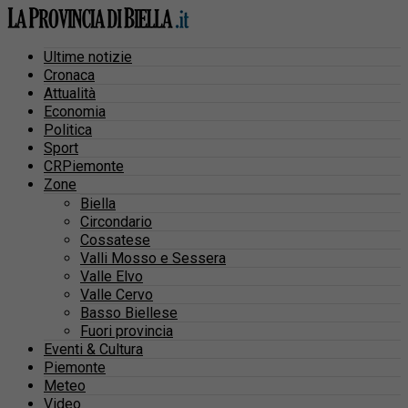
Ultime notizie
Cronaca
Attualità
Economia
Politica
Sport
CRPiemonte
Zone
Biella
Circondario
Cossatese
Valli Mosso e Sessera
Valle Elvo
Valle Cervo
Basso Biellese
Fuori provincia
Eventi & Cultura
Piemonte
Meteo
Video