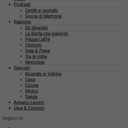
Podcast
Delitti e castighi
Gocce di Memoria
Rubriche
Gli Sbiellati
La Biella che piaceVa
Pausa Caffè
Opinioni
Sale & Pepe
Tra le righe
Necrologi
Speciali
Aziende in Vetrina
Casa
Cucina
Motori
Salute
Annunci Lavoro
Idee & Consigli
Seguici su