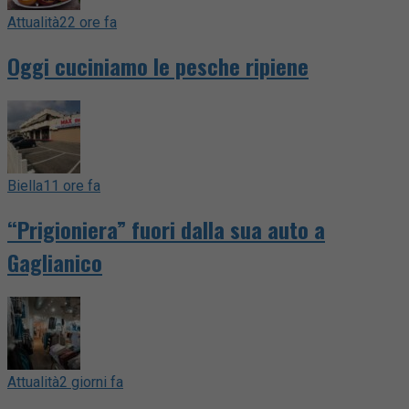
Attualità
22 ore fa
Oggi cuciniamo le pesche ripiene
Biella
11 ore fa
“Prigioniera” fuori dalla sua auto a
Gaglianico
Attualità
2 giorni fa