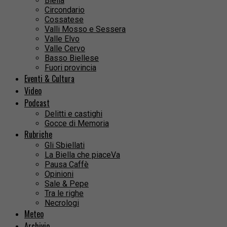
Biella
Circondario
Cossatese
Valli Mosso e Sessera
Valle Elvo
Valle Cervo
Basso Biellese
Fuori provincia
Eventi & Cultura
Video
Podcast
Delitti e castighi
Gocce di Memoria
Rubriche
Gli Sbiellati
La Biella che piaceVa
Pausa Caffè
Opinioni
Sale & Pepe
Tra le righe
Necrologi
Meteo
Archivio