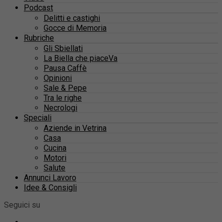
Podcast
Delitti e castighi
Gocce di Memoria
Rubriche
Gli Sbiellati
La Biella che piaceVa
Pausa Caffè
Opinioni
Sale & Pepe
Tra le righe
Necrologi
Speciali
Aziende in Vetrina
Casa
Cucina
Motori
Salute
Annunci Lavoro
Idee & Consigli
Seguici su