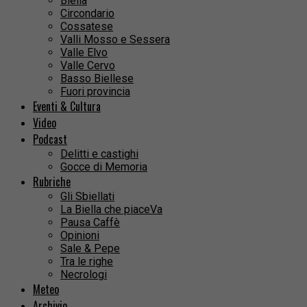
Biella
Circondario
Cossatese
Valli Mosso e Sessera
Valle Elvo
Valle Cervo
Basso Biellese
Fuori provincia
Eventi & Cultura
Video
Podcast
Delitti e castighi
Gocce di Memoria
Rubriche
Gli Sbiellati
La Biella che piaceVa
Pausa Caffè
Opinioni
Sale & Pepe
Tra le righe
Necrologi
Meteo
Archivio