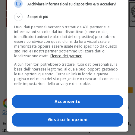
Archiviare informazioni su dispositivo e/o accedervi
Scopri di più
I tuoi dati personali verranno trattati da 431 partner e le
informazioni raccolte dal tuo dispositivo (come cookie,
identificatori univoci e altri dati del dispositivo) potrebbero
essere condivise con questi ultimi, da loro visualizzate e
memorizzate oppure essere usate nello specifico da questo
sito. Noi e i nostri partner potremmo utilizzare dati di
localizzazione esatti.
Elenco dei partner
.
Alcuni fornitori potrebbero trattare i tuoi dati personali sulla
Share
base dell'interesse legittimo, al quale puoi opporti gestendo
Tweet
le tue opzioni qui sotto. Cerca un link in fondo a questa
pagina o nel menu del sito per gestire o revocare il consenso
nelle impostazioni della privacy e dei cookie.
Acconsento
Aggiungi La Provincia di Biella come
Fonte preferita su
Google
Gestisci le opzioni
Ecco la
pagina dei necrologi de La Provincia di Biella.it
,
in edicola mercoledì e sabato. Un modo per
rendere