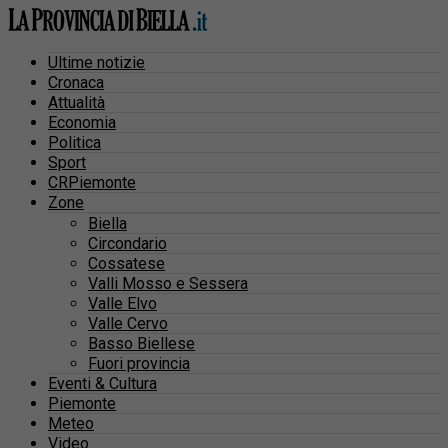
Ultime notizie
Cronaca
Attualità
Economia
Politica
Sport
CRPiemonte
Zone
Biella
Circondario
Cossatese
Valli Mosso e Sessera
Valle Elvo
Valle Cervo
Basso Biellese
Fuori provincia
Eventi & Cultura
Piemonte
Meteo
Video