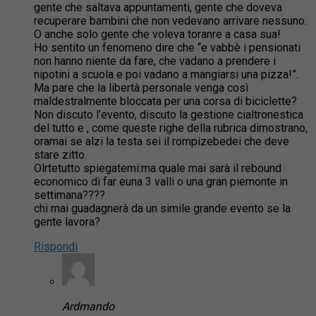
gente che saltava appuntamenti, gente che doveva
recuperare bambini che non vedevano arrivare nessuno.
O anche solo gente che voleva toranre a casa sua!
Ho sentito un fenomeno dire che “e vabbè i pensionati
non hanno niente da fare, che vadano a prendere i
nipotini a scuola e poi vadano a mangiarsi una pizza!”.
Ma pare che la libertà personale venga così
maldestralmente bloccata per una corsa di biciclette?
Non discuto l’evento, discuto la gestione cialtronestica
del tutto e , come queste righe della rubrica dimostrano,
oramai se alzi la testa sei il rompizebedei che deve
stare zitto.
Olrtetutto spiegatemi:ma quale mai sarà il rebound
economico di far euna 3 valli o una gran piemonte in
settimana????
chi mai guadagnerà da un simile grande evento se la
gente lavora?
Rispondi
Ardmando