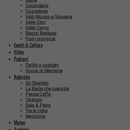
Biella
Circondario
Cossatese
Valli Mosso e Sessera
Valle Elvo
Valle Cervo
Basso Biellese
Fuori provincia
Eventi & Cultura
Video
Podcast
Delitti e castighi
Gocce di Memoria
Rubriche
Gli Sbiellati
La Biella che piaceVa
Pausa Caffè
Opinioni
Sale & Pepe
Tra le righe
Necrologi
Meteo
Archivio