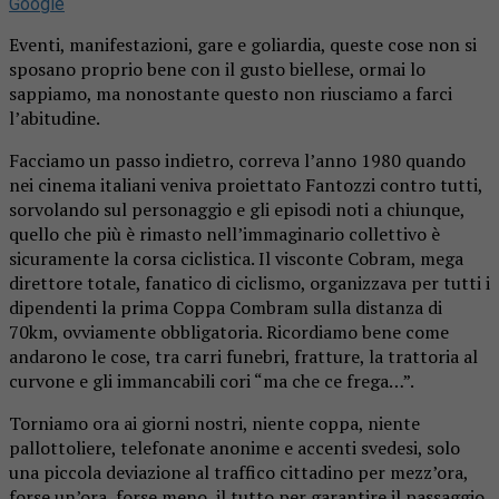
Google
Eventi, manifestazioni, gare e goliardia, queste cose non si
sposano proprio bene con il gusto biellese, ormai lo
sappiamo, ma nonostante questo non riusciamo a farci
l’abitudine.
Facciamo un passo indietro, correva l’anno 1980 quando
nei cinema italiani veniva proiettato Fantozzi contro tutti,
sorvolando sul personaggio e gli episodi noti a chiunque,
quello che più è rimasto nell’immaginario collettivo è
sicuramente la corsa ciclistica. Il visconte Cobram, mega
direttore totale, fanatico di ciclismo, organizzava per tutti i
dipendenti la prima Coppa Combram sulla distanza di
70km, ovviamente obbligatoria. Ricordiamo bene come
andarono le cose, tra carri funebri, fratture, la trattoria al
curvone e gli immancabili cori “ma che ce frega…”.
Torniamo ora ai giorni nostri, niente coppa, niente
pallottoliere, telefonate anonime e accenti svedesi, solo
una piccola deviazione al traffico cittadino per mezz’ora,
forse un’ora, forse meno, il tutto per garantire il passaggio