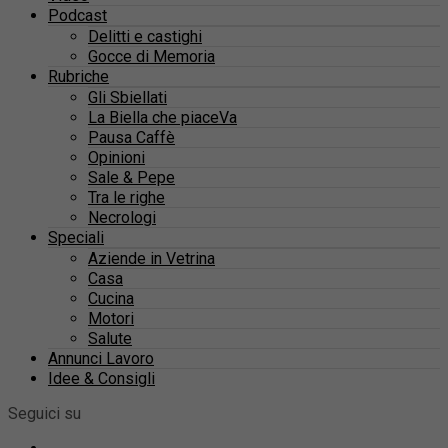
Podcast
Delitti e castighi
Gocce di Memoria
Rubriche
Gli Sbiellati
La Biella che piaceVa
Pausa Caffè
Opinioni
Sale & Pepe
Tra le righe
Necrologi
Speciali
Aziende in Vetrina
Casa
Cucina
Motori
Salute
Annunci Lavoro
Idee & Consigli
Seguici su