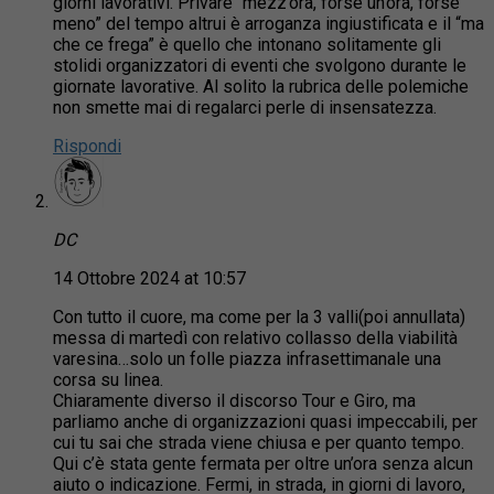
giorni lavorativi. Privare “mezz’ora, forse un’ora, forse
meno” del tempo altrui è arroganza ingiustificata e il “ma
che ce frega” è quello che intonano solitamente gli
stolidi organizzatori di eventi che svolgono durante le
giornate lavorative. Al solito la rubrica delle polemiche
non smette mai di regalarci perle di insensatezza.
Rispondi
DC
14 Ottobre 2024 at 10:57
Con tutto il cuore, ma come per la 3 valli(poi annullata)
messa di martedì con relativo collasso della viabilità
varesina…solo un folle piazza infrasettimanale una
corsa su linea.
Chiaramente diverso il discorso Tour e Giro, ma
parliamo anche di organizzazioni quasi impeccabili, per
cui tu sai che strada viene chiusa e per quanto tempo.
Qui c’è stata gente fermata per oltre un’ora senza alcun
aiuto o indicazione. Fermi, in strada, in giorni di lavoro,