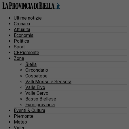
Ultime notizie
Cronaca
Attualità
Economia
Politica
Sport
CRPiemonte
Zone
Biella
Circondario
Cossatese
Valli Mosso e Sessera
Valle Elvo
Valle Cervo
Basso Biellese
Fuori provincia
Eventi & Cultura
Piemonte
Meteo
Video