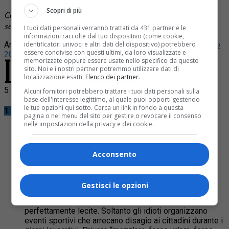
Scopri di più
Continua a leggere le notizie de
La Provincia di Biella
e
segui la nostra
pagina Facebook
I tuoi dati personali verranno trattati da 431 partner e le
informazioni raccolte dal tuo dispositivo (come cookie,
Argomenti correlati:
La Biella che piaceVa
LBCP
pubblicazione
identificatori univoci e altri dati del dispositivo) potrebbero
essere condivise con questi ultimi, da loro visualizzate e
2024/10/16
rubrica
rubrica LBCP
memorizzate oppure essere usate nello specifico da questo
sito. Noi e i nostri partner potremmo utilizzare dati di
localizzazione esatti.
Elenco dei partner
.
5 Commenti
Alcuni fornitori potrebbero trattare i tuoi dati personali sulla
base dell'interesse legittimo, al quale puoi opporti gestendo
le tue opzioni qui sotto. Cerca un link in fondo a questa
1 Commento
pagina o nel menu del sito per gestire o revocare il consenso
nelle impostazioni della privacy e dei cookie.
Acconsento
Ardmando
14 Ottobre 2024 at 8:45
Gestisci le opzioni
Proteste dei cittadini, lavoratori, CONTRIBUENTI
perfettamente lecite. Soltanto gli idioti organizzano
eventi sportivi che arrecano disagio ai cittadini durante i