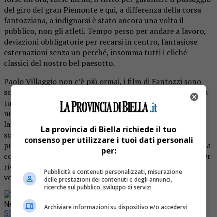
del giro del gran Piemonte e qui, a differenza della corsa
fantozziana, a indignarsi è stato ancora una volta il
pubblico, non gli atleti. Tempo perso per andare a lavoro,
deviazioni obbligatorie per recarsi in centro, fantasiose
esternazioni senza un perché, insomma tutti i cliché
classici del nostro bel paesotto.
Paolo Villaggio non c’è più ormai, i film di Fantozzi sono
solo un ricordo, ma nonostante ciò, quel senso di disagio a
tutti i costi, quella sfiga perenne sembra aver trovato una
nuova casa, solo che a differenza del film, che in fondo
lanciava anche un messaggio, seppur velato, facendoci
La provincia di Biella richiede il tuo
sorridere amaramente, la nostra realtà è ben più triste e
consenso per utilizzare i tuoi dati personali
purtroppo fin troppo Vera. Ci aggiorniamo per la prossima
per:
coppa Cobram, rigorosamente in sella, alla bersagliera, per
rivivere la sensazione di averlo preso ancora una volta… a
Pubblicità e contenuti personalizzati, misurazione
vostra insaputa.
delle prestazioni dei contenuti e degli annunci,
ricerche sul pubblico, sviluppo di servizi
Rimani aggiornato seguendoci su Google
News!
Archiviare informazioni su dispositivo e/o accedervi
SEGUICI