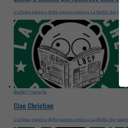
L’ultima rubrica della pagina satirica La Biella che piac
Biella
11 mesi fa
Ciao Christian
L’ultima rubrica della pagina satirica La Biella che piac