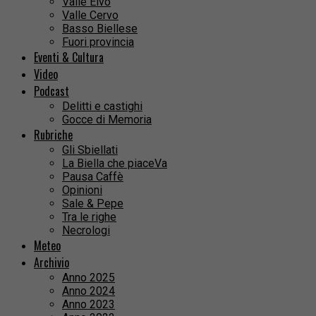
Valle Elvo
Valle Cervo
Basso Biellese
Fuori provincia
Eventi & Cultura
Video
Podcast
Delitti e castighi
Gocce di Memoria
Rubriche
Gli Sbiellati
La Biella che piaceVa
Pausa Caffè
Opinioni
Sale & Pepe
Tra le righe
Necrologi
Meteo
Archivio
Anno 2025
Anno 2024
Anno 2023