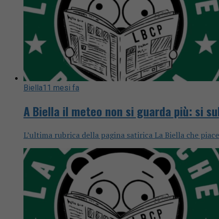
Biella
11 mesi fa
A Biella il meteo non si guarda più: si s
L’ultima rubrica della pagina satirica La Biella che piac