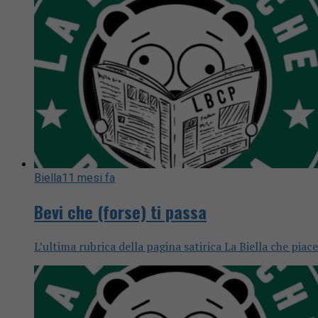
Biella
11 mesi fa
Bevi che (forse) ti passa
L’ultima rubrica della pagina satirica La Biella che piac