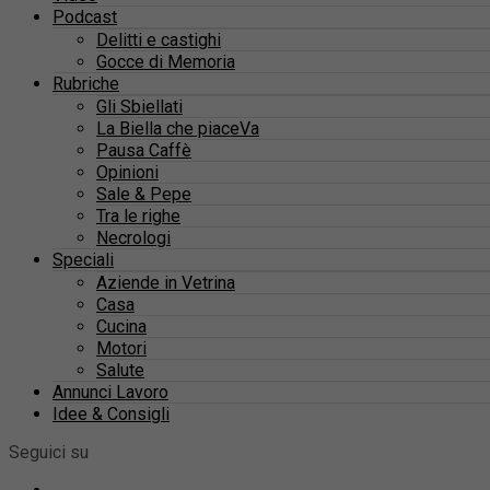
Podcast
Delitti e castighi
Gocce di Memoria
Rubriche
Gli Sbiellati
La Biella che piaceVa
Pausa Caffè
Opinioni
Sale & Pepe
Tra le righe
Necrologi
Speciali
Aziende in Vetrina
Casa
Cucina
Motori
Salute
Annunci Lavoro
Idee & Consigli
Seguici su