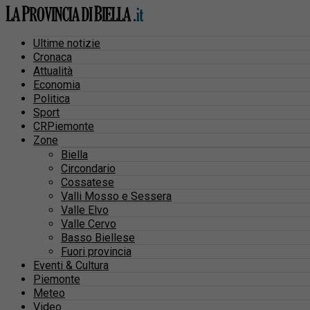
Ultime notizie
Cronaca
Attualità
Economia
Politica
Sport
CRPiemonte
Zone
Biella
Circondario
Cossatese
Valli Mosso e Sessera
Valle Elvo
Valle Cervo
Basso Biellese
Fuori provincia
Eventi & Cultura
Piemonte
Meteo
Video