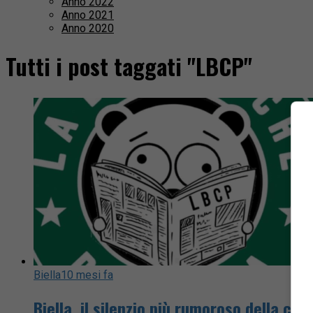
Anno 2022
Anno 2021
Anno 2020
Tutti i post taggati "LBCP"
Biella
10 mesi fa
Biella, il silenzio più rumoroso della citt