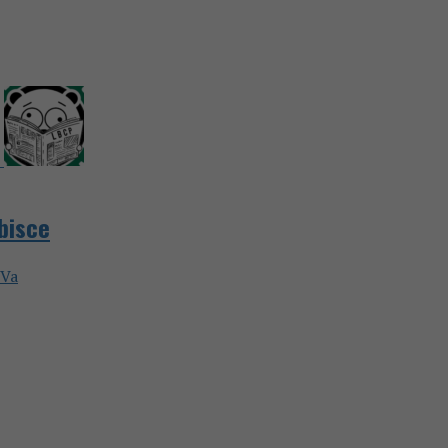
ubisce
eVa