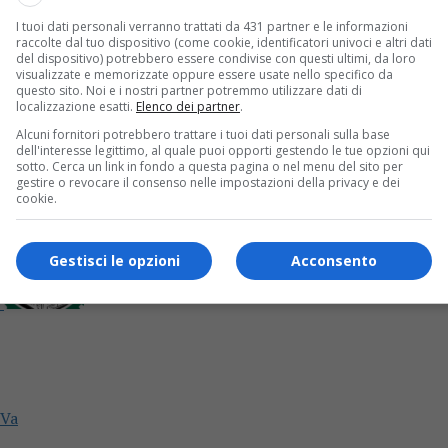
I tuoi dati personali verranno trattati da 431 partner e le informazioni
eVa
raccolte dal tuo dispositivo (come cookie, identificatori univoci e altri dati
del dispositivo) potrebbero essere condivise con questi ultimi, da loro
visualizzate e memorizzate oppure essere usate nello specifico da
questo sito. Noi e i nostri partner potremmo utilizzare dati di
localizzazione esatti.
Elenco dei partner
.
Alcuni fornitori potrebbero trattare i tuoi dati personali sulla base
dell'interesse legittimo, al quale puoi opporti gestendo le tue opzioni qui
sotto. Cerca un link in fondo a questa pagina o nel menu del sito per
gestire o revocare il consenso nelle impostazioni della privacy e dei
cookie.
Gestisci le opzioni
Acconsento
eVa