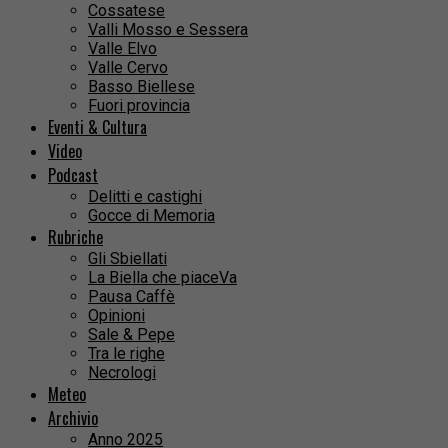
Cossatese
Valli Mosso e Sessera
Valle Elvo
Valle Cervo
Basso Biellese
Fuori provincia
Eventi & Cultura
Video
Podcast
Delitti e castighi
Gocce di Memoria
Rubriche
Gli Sbiellati
La Biella che piaceVa
Pausa Caffè
Opinioni
Sale & Pepe
Tra le righe
Necrologi
Meteo
Archivio
Anno 2025