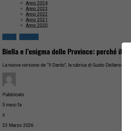
Anno 2024
Anno 2023
Anno 2022
Anno 2021
Anno 2020
Biella
Il Dardo
Biella e l’enigma delle Province: perché il “
La nuova versione de “Il Dardo”, la rubrica di Guido Dellarovere
Pubblicato
5 mesi fa
il
23 Marzo 2026