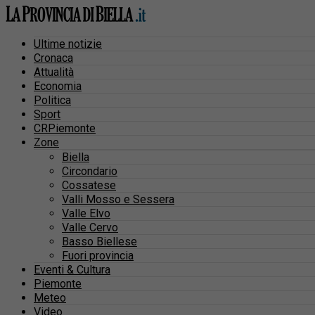
Ultime notizie
Cronaca
Attualità
Economia
Politica
Sport
CRPiemonte
Zone
Biella
Circondario
Cossatese
Valli Mosso e Sessera
Valle Elvo
Valle Cervo
Basso Biellese
Fuori provincia
Eventi & Cultura
Piemonte
Meteo
Video