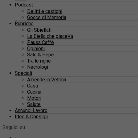
Podcast
Delitti e castighi
Gocce di Memoria
Rubriche
Gli Sbiellati
La Biella che piaceVa
Pausa Caffè
Opinioni
Sale & Pepe
Tra le righe
Necrologi
Speciali
Aziende in Vetrina
Casa
Cucina
Motori
Salute
Annunci Lavoro
Idee & Consigli
Seguici su