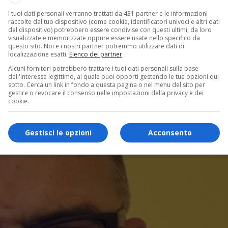
I tuoi dati personali verranno trattati da 431 partner e le informazioni
raccolte dal tuo dispositivo (come cookie, identificatori univoci e altri dati
del dispositivo) potrebbero essere condivise con questi ultimi, da loro
visualizzate e memorizzate oppure essere usate nello specifico da
questo sito. Noi e i nostri partner potremmo utilizzare dati di
localizzazione esatti.
Elenco dei partner
.
Alcuni fornitori potrebbero trattare i tuoi dati personali sulla base
dell'interesse legittimo, al quale puoi opporti gestendo le tue opzioni qui
sotto. Cerca un link in fondo a questa pagina o nel menu del sito per
gestire o revocare il consenso nelle impostazioni della privacy e dei
cookie.
Gestisci le opzioni
Acconsento