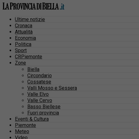
Ultime notizie
Cronaca
Attualità
Economia
Politica
Sport
CRPiemonte
Zone
Biella
Circondario
Cossatese
Valli Mosso e Sessera
Valle Elvo
Valle Cervo
Basso Biellese
Fuori provincia
Eventi & Cultura
Piemonte
Meteo
Video