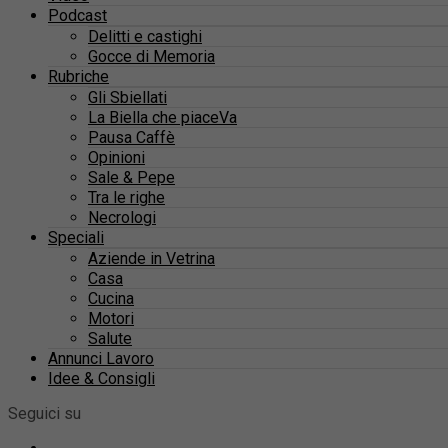
Podcast
Delitti e castighi
Gocce di Memoria
Rubriche
Gli Sbiellati
La Biella che piaceVa
Pausa Caffè
Opinioni
Sale & Pepe
Tra le righe
Necrologi
Speciali
Aziende in Vetrina
Casa
Cucina
Motori
Salute
Annunci Lavoro
Idee & Consigli
Seguici su