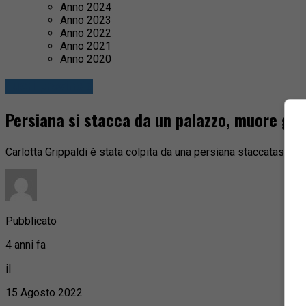
Anno 2024
Anno 2023
Anno 2022
Anno 2021
Anno 2020
Fuori provincia
Persiana si stacca da un palazzo, muore gi
Carlotta Grippaldi è stata colpita da una persiana staccatasi d
Pubblicato
4 anni fa
il
15 Agosto 2022