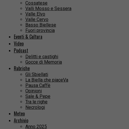
Cossatese
Valli Mosso e Sessera
Valle Elvo
Valle Cervo
Basso Biellese
Fuori provincia
Eventi & Cultura
Video
Podcast
Delitti e castighi
Gocce di Memoria
Rubriche
Gli Sbiellati
La Biella che piaceVa
Pausa Caffè
Opinioni
Sale & Pepe
Tra le righe
Necrologi
Meteo
Archivio
Anno 2025