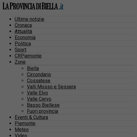
Ultime notizie
Cronaca
Attualità
Economia
Politica
Sport
CRPiemonte
Zone
Biella
Circondario
Cossatese
Valli Mosso e Sessera
Valle Elvo
Valle Cervo
Basso Biellese
Fuori provincia
Eventi & Cultura
Piemonte
Meteo
Video