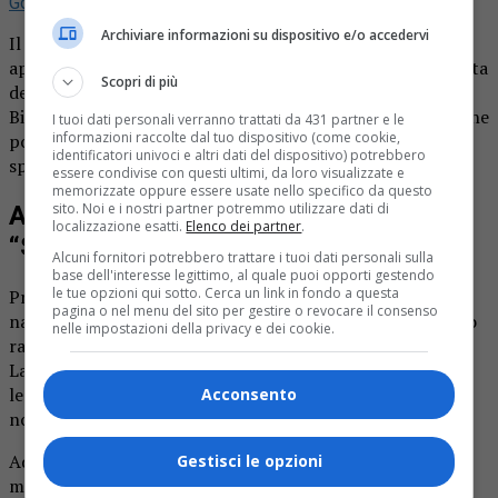
Google
Archiviare informazioni su dispositivo e/o accedervi
Il comune di Quaregna Cerreto promuove un
appuntamento dedicato alla cultura locale e alla riscoperta
Scopri di più
della tradizione orale: “Storie e racconti del nostro
Biellese”, un evento che si terrà domenica alle 16 nel Salone
I tuoi dati personali verranno trattati da 431 partner e le
informazioni raccolte dal tuo dispositivo (come cookie,
polivalente di via delle Nocchette 43, adiacente al campo
identificatori univoci e altri dati del dispositivo) potrebbero
sportivo.
essere condivise con questi ultimi, da loro visualizzate e
memorizzate oppure essere usate nello specifico da questo
sito. Noi e i nostri partner potremmo utilizzare dati di
Appuntamento con Anna Arietti a
localizzazione esatti.
Elenco dei partner
.
“Storie e racconti del nostro Biellese”
Alcuni fornitori potrebbero trattare i tuoi dati personali sulla
base dell'interesse legittimo, al quale puoi opporti gestendo
le tue opzioni qui sotto. Cerca un link in fondo a questa
Protagonista dell’iniziativa sarà Anna Arietti, autrice e
pagina o nel menu del sito per gestire o revocare il consenso
narratrice, che guiderà il pubblico in un viaggio attraverso
nelle impostazioni della privacy e dei cookie.
racconti, aneddoti e memorie legate al territorio biellese.
La serata promette un intreccio di vicende affascinanti,
legate alla storia locale e alla ricchezza culturale delle
Acconsento
nostro territorio.
Ad accompagnare le narrazioni ci sarà l’intervento
Gestisci le opzioni
musicale di Simone Lunardon, che contribuirà a creare