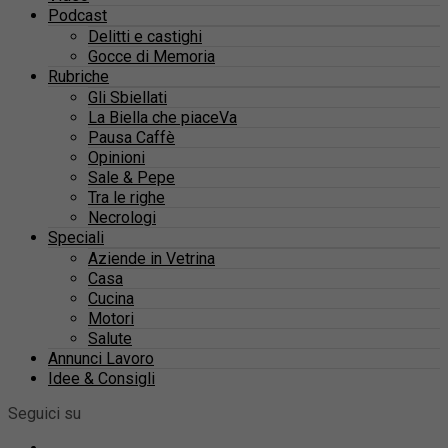
Podcast
Delitti e castighi
Gocce di Memoria
Rubriche
Gli Sbiellati
La Biella che piaceVa
Pausa Caffè
Opinioni
Sale & Pepe
Tra le righe
Necrologi
Speciali
Aziende in Vetrina
Casa
Cucina
Motori
Salute
Annunci Lavoro
Idee & Consigli
Seguici su