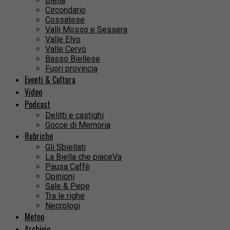
Biella
Circondario
Cossatese
Valli Mosso e Sessera
Valle Elvo
Valle Cervo
Basso Biellese
Fuori provincia
Eventi & Cultura
Video
Podcast
Delitti e castighi
Gocce di Memoria
Rubriche
Gli Sbiellati
La Biella che piaceVa
Pausa Caffè
Opinioni
Sale & Pepe
Tra le righe
Necrologi
Meteo
Archivio