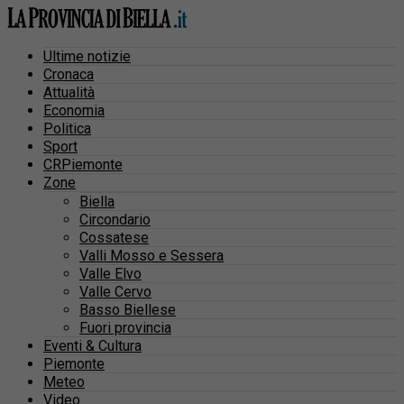
Ultime notizie
Cronaca
Attualità
Economia
Politica
Sport
CRPiemonte
Zone
Biella
Circondario
Cossatese
Valli Mosso e Sessera
Valle Elvo
Valle Cervo
Basso Biellese
Fuori provincia
Eventi & Cultura
Piemonte
Meteo
Video