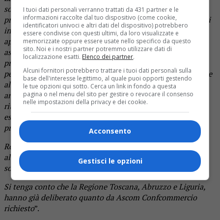
somministrazione di alimenti potrebbe essere effettuata
I tuoi dati personali verranno trattati da 431 partner e le
informazioni raccolte dal tuo dispositivo (come cookie,
previa ordinazione on-line o telefonica, garantendo che gli
identificatori univoci e altri dati del dispositivo) potrebbero
ingressi per il ritiro dei prodotti ordinati avvengano per
essere condivise con questi ultimi, da loro visualizzate e
appuntamenti, dilazionati nel tempo, allo scopo di evitare
memorizzate oppure essere usate nello specifico da questo
sito. Noi e i nostri partner potremmo utilizzare dati di
assembramenti all’esterno e consentendo nel locale la
localizzazione esatti.
Elenco dei partner
.
presenza di un cliente alla volta ed assicurando che
Alcuni fornitori potrebbero trattare i tuoi dati personali sulla
permanga il tempo strettamente necessario alla consegna e
base dell'interesse legittimo, al quale puoi opporti gestendo
al pagamento della merce. Si chiede inoltre di prevedere
le tue opzioni qui sotto. Cerca un link in fondo a questa
anche la possibilità di consegna in modalità “drive”, con il
pagina o nel menu del sito per gestire o revocare il consenso
nelle impostazioni della privacy e dei cookie.
ritiro dei prodotti nei punti di consegna attigui ai pubblici
esercizi e con modalità che garantiscano il rispetto delle
prescrizioni di sicurezza.
Acconsento
Resterebbe sospesa ogni forma di consumo sul posto, sino
alla totale riapertura delle normali attività di
Gestisci le opzioni
somministrazione, nelle date per essa fissate.
Si tenga conto che la Regione Toscana, Abruzzo e Liguria,
hanno già deliberato quanto da Ascom Confcommercio
richiesto
”.