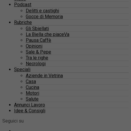
Podcast
Delitti e castighi
Gocce di Memoria
Rubriche
Gli Sbiellati
La Biella che piaceVa
Pausa Caffè
Opinioni
Sale & Pepe
Tra le righe
Necrologi
Speciali
Aziende in Vetrina
Casa
Cucina
Motori
Salute
Annunci Lavoro
Idee & Consigli
Seguici su