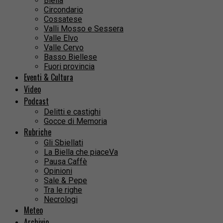
Biella
Circondario
Cossatese
Valli Mosso e Sessera
Valle Elvo
Valle Cervo
Basso Biellese
Fuori provincia
Eventi & Cultura
Video
Podcast
Delitti e castighi
Gocce di Memoria
Rubriche
Gli Sbiellati
La Biella che piaceVa
Pausa Caffè
Opinioni
Sale & Pepe
Tra le righe
Necrologi
Meteo
Archivio