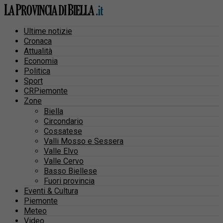
Ultime notizie
Cronaca
Attualità
Economia
Politica
Sport
CRPiemonte
Zone
Biella
Circondario
Cossatese
Valli Mosso e Sessera
Valle Elvo
Valle Cervo
Basso Biellese
Fuori provincia
Eventi & Cultura
Piemonte
Meteo
Video