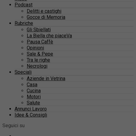
Podcast
Delitti e castighi
Gocce di Memoria
Rubriche
Gli Sbiellati
La Biella che piaceVa
Pausa Caffè
Opinioni
Sale & Pepe
Tra le righe
Necrologi
Speciali
Aziende in Vetrina
Casa
Cucina
Motori
Salute
Annunci Lavoro
Idee & Consigli
Seguici su