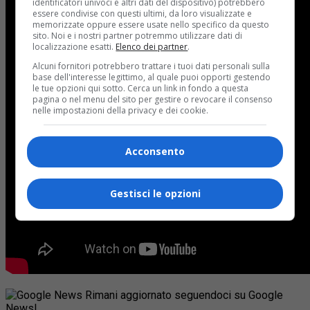
identificatori univoci e altri dati del dispositivo) potrebbero
essere condivise con questi ultimi, da loro visualizzate e
memorizzate oppure essere usate nello specifico da questo
sito. Noi e i nostri partner potremmo utilizzare dati di
localizzazione esatti.
Elenco dei partner
.
Alcuni fornitori potrebbero trattare i tuoi dati personali sulla
base dell'interesse legittimo, al quale puoi opporti gestendo
le tue opzioni qui sotto. Cerca un link in fondo a questa
pagina o nel menu del sito per gestire o revocare il consenso
nelle impostazioni della privacy e dei cookie.
Acconsento
Gestisci le opzioni
Rimani aggiornato seguendoci su Google
News!