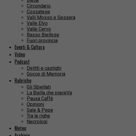
Biella
Circondario
Cossatese
Valli Mosso e Sessera
Valle Elvo
Valle Cervo
Basso Biellese
Fuori provincia
Eventi & Cultura
Video
Podcast
Delitti e castighi
Gocce di Memoria
Rubriche
Gli Sbiellati
La Biella che piaceVa
Pausa Caffè
Opinioni
Sale & Pepe
Tra le righe
Necrologi
Meteo
Archivio