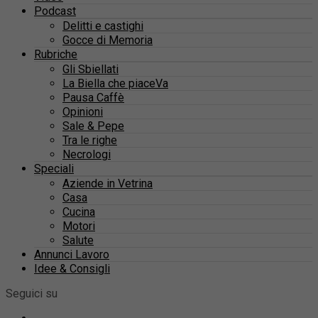
Podcast
Delitti e castighi
Gocce di Memoria
Rubriche
Gli Sbiellati
La Biella che piaceVa
Pausa Caffè
Opinioni
Sale & Pepe
Tra le righe
Necrologi
Speciali
Aziende in Vetrina
Casa
Cucina
Motori
Salute
Annunci Lavoro
Idee & Consigli
Seguici su