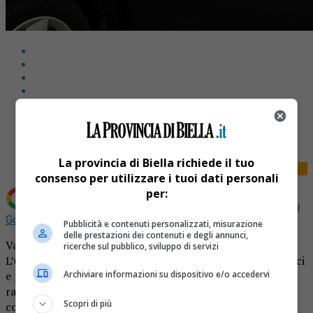
Share
Tweet
La provincia di Biella richiede il tuo
consenso per utilizzare i tuoi dati personali
per:
Aggiungi La Provincia di Biella come
Fonte preferita su
Google
Pubblicità e contenuti personalizzati, misurazione
delle prestazioni dei contenuti e degli annunci,
Valdilana 30enne nei guai per aver truffato un disabile.
ricerche sul pubblico, sviluppo di servizi
L’uomo, di 50 anni, residente in zona, con problemi psichici
e per questo accompagnato dagli assistenti sociali, ha
Archiviare informazioni su dispositivo e/o accedervi
raccontato ai carabinieri che alcuni mesi prima un suo
Scopri di più
conoscente, un trentenne residente a Valdilana, lo aveva