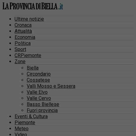
Ultime notizie
Cronaca
Attualità
Economia
Politica
Sport
CRPiemonte
Zone
Biella
Circondario
Cossatese
Valli Mosso e Sessera
Valle Elvo
Valle Cervo
Basso Biellese
Fuori provincia
Eventi & Cultura
Piemonte
Meteo
Video