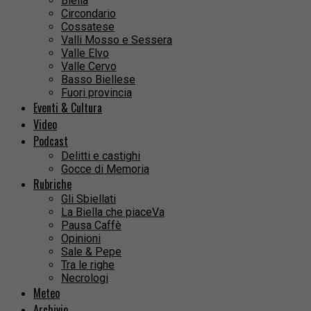
Biella
Circondario
Cossatese
Valli Mosso e Sessera
Valle Elvo
Valle Cervo
Basso Biellese
Fuori provincia
Eventi & Cultura
Video
Podcast
Delitti e castighi
Gocce di Memoria
Rubriche
Gli Sbiellati
La Biella che piaceVa
Pausa Caffè
Opinioni
Sale & Pepe
Tra le righe
Necrologi
Meteo
Archivio