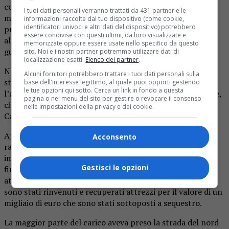
convinto con l’inganno ad acquistare attrezzi vari e
I tuoi dati personali verranno trattati da 431 partner e le
materiale edile per la somma di 5mila euro,
informazioni raccolte dal tuo dispositivo (come cookie,
identificatori univoci e altri dati del dispositivo) potrebbero
prospettandogli l’improbabile opportunità di rivenderlo
essere condivise con questi ultimi, da loro visualizzate e
all’estero a prezzo maggiorato così da realizzare un lauto
memorizzate oppure essere usate nello specifico da questo
guadagno.
sito. Noi e i nostri partner potremmo utilizzare dati di
localizzazione esatti.
Elenco dei partner
.
Non avendo la disponibilità economica il malcapitato è
Alcuni fornitori potrebbero trattare i tuoi dati personali sulla
stato indotto a chiedere un prestito per perfezionare
base dell'interesse legittimo, al quale puoi opporti gestendo
le tue opzioni qui sotto. Cerca un link in fondo a questa
l’acquisto e solo quando è arrivata la prima rata da pagare,
pagina o nel menu del sito per gestire o revocare il consenso
che non era in grado di onorare, ha chiesto aiuto ai
nelle impostazioni della privacy e dei cookie.
Carabinieri.
Appresa la notizia di reato, i militari hanno trasmesso un
Acconsento
rapporto la Procura della Repubblica di Biella che ha
immediatamente emesso un decreto di perquisizione
Gestisci le opzioni
finalizzato alla ricerca del materiale. Nel corso delle
attività, estese anche alle abitazioni di incauti acquirenti,
sono stati rinvenuti e recuperati attrezzi per il valore di un
migliaio di euro che sono stati sottoposti a sequestro.
La maggior parte del carico aveva preso la strada del nord