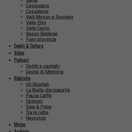
Biella
Circondario
Cossatese
Valli Mosso e Sessera
Valle Elvo
Valle Cervo
Basso Biellese
Fuori provincia
Eventi & Cultura
Video
Podcast
Delitti e castighi
Gocce di Memoria
Rubriche
Gli Sbiellati
La Biella che piaceVa
Pausa Caffè
Opinioni
Sale & Pepe
Tra le righe
Necrologi
Meteo
Archivio