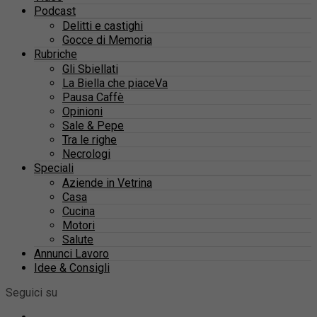
Podcast
Delitti e castighi
Gocce di Memoria
Rubriche
Gli Sbiellati
La Biella che piaceVa
Pausa Caffè
Opinioni
Sale & Pepe
Tra le righe
Necrologi
Speciali
Aziende in Vetrina
Casa
Cucina
Motori
Salute
Annunci Lavoro
Idee & Consigli
Seguici su