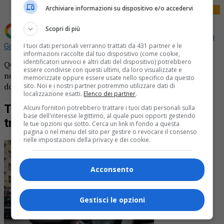
Archiviare informazioni su dispositivo e/o accedervi
Scopri di più
Aggiungi La Provincia di Biella come
Fonte preferita su
Google
I tuoi dati personali verranno trattati da 431 partner e le
informazioni raccolte dal tuo dispositivo (come cookie,
identificatori univoci e altri dati del dispositivo) potrebbero
Quando i soccorritori sono entrati in casa sua purtroppo
essere condivise con questi ultimi, da loro visualizzate e
non c’era più niente da fare. Tragedia in via Torino, una
memorizzate oppure essere usate nello specifico da questo
donna è stata trovata senza vita.
sito. Noi e i nostri partner potremmo utilizzare dati di
localizzazione esatti.
Elenco dei partner
.
Tragedia in via Torino, una pensionata
Alcuni fornitori potrebbero trattare i tuoi dati personali sulla
base dell'interesse legittimo, al quale puoi opporti gestendo
trovata morta in casa
le tue opzioni qui sotto. Cerca un link in fondo a questa
pagina o nel menu del sito per gestire o revocare il consenso
nelle impostazioni della privacy e dei cookie.
Acconsento
Gestisci le opzioni