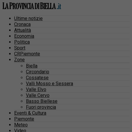
Ultime notizie
Cronaca
Attualità
Economia
Politica
Sport
CRPiemonte
Zone
Biella
Circondario
Cossatese
Valli Mosso e Sessera
Valle Elvo
Valle Cervo
Basso Biellese
Fuori provincia
Eventi & Cultura
Piemonte
Meteo
Video