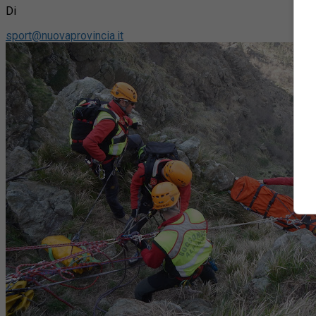
Di
sport@nuovaprovincia.it