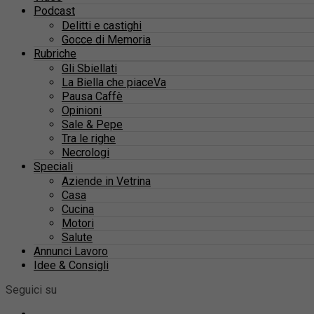
Podcast
Delitti e castighi
Gocce di Memoria
Rubriche
Gli Sbiellati
La Biella che piaceVa
Pausa Caffè
Opinioni
Sale & Pepe
Tra le righe
Necrologi
Speciali
Aziende in Vetrina
Casa
Cucina
Motori
Salute
Annunci Lavoro
Idee & Consigli
Seguici su