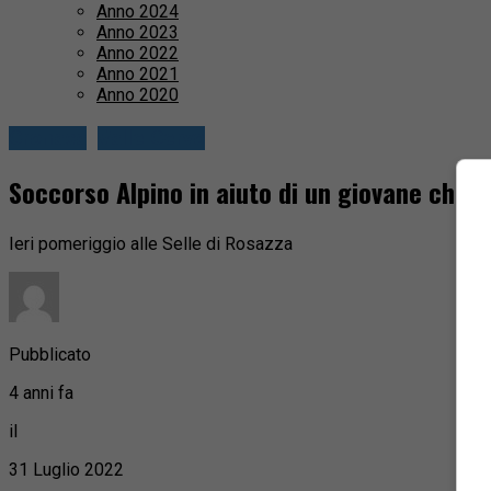
Anno 2024
Anno 2023
Anno 2022
Anno 2021
Anno 2020
Cronaca
Valle Cervo
Soccorso Alpino in aiuto di un giovane che 
Ieri pomeriggio alle Selle di Rosazza
Pubblicato
4 anni fa
il
31 Luglio 2022