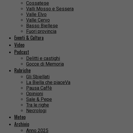
Cossatese
Valli Mosso e Sessera
Valle Elvo
Valle Cervo
Basso Biellese
Fuori provincia
Eventi & Cultura
Video
Podcast
Delitti e castighi
Gocce di Memoria
Rubriche
Gli Sbiellati
La Biella che piaceVa
Pausa Caffè
Opinioni
Sale & Pepe
Tra le righe
Necrologi
Meteo
Archivio
Anno 2025