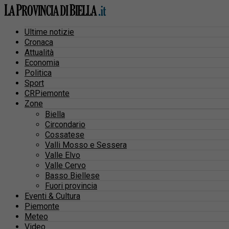
Ultime notizie
Cronaca
Attualità
Economia
Politica
Sport
CRPiemonte
Zone
Biella
Circondario
Cossatese
Valli Mosso e Sessera
Valle Elvo
Valle Cervo
Basso Biellese
Fuori provincia
Eventi & Cultura
Piemonte
Meteo
Video