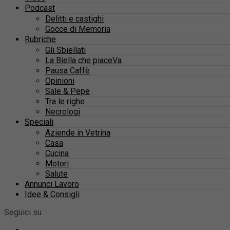
Podcast
Delitti e castighi
Gocce di Memoria
Rubriche
Gli Sbiellati
La Biella che piaceVa
Pausa Caffè
Opinioni
Sale & Pepe
Tra le righe
Necrologi
Speciali
Aziende in Vetrina
Casa
Cucina
Motori
Salute
Annunci Lavoro
Idee & Consigli
Seguici su