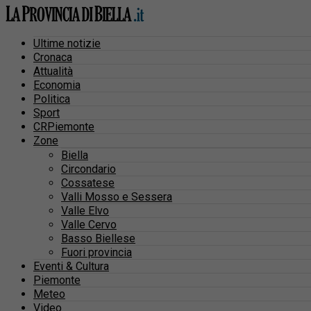
Ultime notizie
Cronaca
Attualità
Economia
Politica
Sport
CRPiemonte
Zone
Biella
Circondario
Cossatese
Valli Mosso e Sessera
Valle Elvo
Valle Cervo
Basso Biellese
Fuori provincia
Eventi & Cultura
Piemonte
Meteo
Video