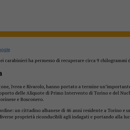
oogle
dei carabinieri ha permesso di recuperare circa 9 chilogrammi d
a
ittone, Ivrea e Rivarolo, hanno portato a termine un’importante 
supporto delle Aliquote di Primo Intervento di Torino e del Nuc
 torinese e Bosconero.
’ordine: un cittadino albanese di 46 anni residente a Torino e u
iverse proprietà riconducibili agli indagati e portando alla l