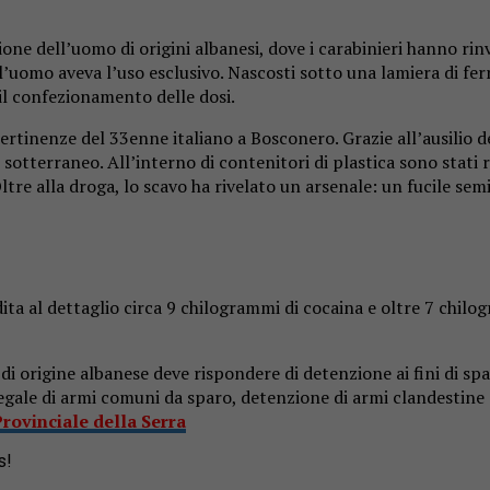
zione dell’uomo di origini albanesi, dove i carabinieri hanno r
l’uomo aveva l’uso esclusivo. Nascosti sotto una lamiera di fer
 il confezionamento delle dosi.
ertinenze del 33enne italiano a Bosconero. Grazie all’ausilio de
sotterraneo. All’interno di contenitori di plastica sono stati 
ltre alla droga, lo scavo ha rivelato un arsenale: un fucile s
dita al dettaglio circa 9 chilogrammi di cocaina e oltre 7 chil
o di origine albanese deve rispondere di detenzione ai fini di sp
legale di armi comuni da sparo, detenzione di armi clandestine 
Provinciale della Serra
s!