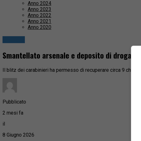
Anno 2024
Anno 2023
Anno 2022
Anno 2021
Anno 2020
Cronaca
Smantellato arsenale e deposito di droga
Il blitz dei carabinieri ha permesso di recuperare circa 9 chilo
Pubblicato
2 mesi fa
il
8 Giugno 2026