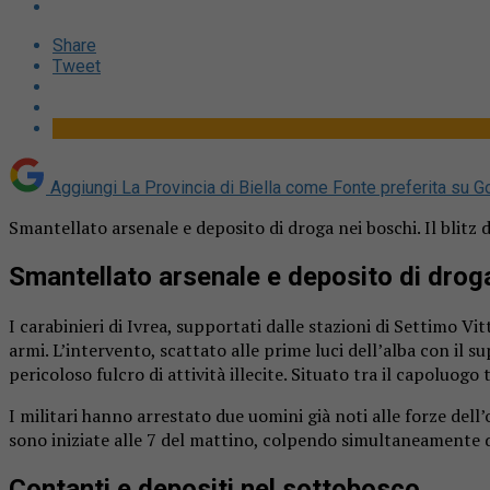
Share
Tweet
Aggiungi La Provincia di Biella come
Fonte preferita su G
Smantellato arsenale e deposito di droga nei boschi. Il blitz 
Smantellato arsenale e deposito di drog
I carabinieri di Ivrea, supportati dalle stazioni di Settimo V
armi. L’intervento, scattato alle prime luci dell’alba con il 
pericoloso fulcro di attività illecite. Situato tra il capoluogo
I militari hanno arrestato due uomini già noti alle forze dell
sono iniziate alle 7 del mattino, colpendo simultaneamente d
Contanti e depositi nel sottobosco