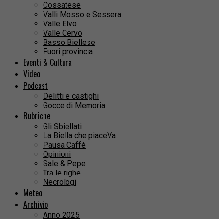
Cossatese
Valli Mosso e Sessera
Valle Elvo
Valle Cervo
Basso Biellese
Fuori provincia
Eventi & Cultura
Video
Podcast
Delitti e castighi
Gocce di Memoria
Rubriche
Gli Sbiellati
La Biella che piaceVa
Pausa Caffè
Opinioni
Sale & Pepe
Tra le righe
Necrologi
Meteo
Archivio
Anno 2025