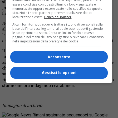
identificatori univoci e altri dati del dispositivo) potrebbero
sfortunata vittima si sarebbe fermata con l’auto in
essere condivise con questi ultimi, da loro visualizzate e
prossimità del ponte del torrente Elvo per raccogliere dei
memorizzate oppure essere usate nello specifico da questo
fiori.
sito. Noi e i nostri partner potremmo utilizzare dati di
localizzazione esatti.
Elenco dei partner
.
Nel mentre è sopraggiunto un giovane che si è avvicinato
Alcuni fornitori potrebbero trattare i tuoi dati personali sulla
alla sua vettura ed è riuscito a sottrarle il portafoglio
base dell'interesse legittimo, al quale puoi opporti gestendo
le tue opzioni qui sotto. Cerca un link in fondo a questa
lasciato nel mezzo. All’interno di questo. oltre ai
pagina o nel menu del sito per gestire o revocare il consenso
documenti e la patente, vi erano circa 100 euro in contanti.
nelle impostazioni della privacy e dei cookie.
Il delinquente, una volta effettuato il furto, è riuscito a
fuggire grazie all’aiuto di un complice che lo stava
Acconsento
aspettando in auto. Alla donna non è rimasto altro da fare
che denunciare l’accaduto ai militari dell’arma che, giunti
Gestisci le opzioni
sul posto, hanno eseguito alcuni sopralluoghi per
rintracciare il ladro senza però riuscire a trovarlo. Sul caso
stanno ancora indagando i carabinieri.
Immagine di archivio
Rimani aggiornato seguendoci su Google