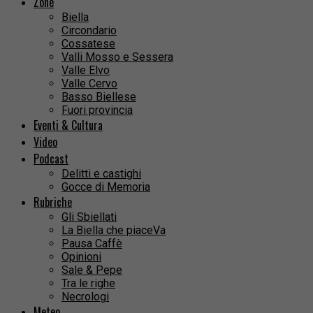
Zone
Biella
Circondario
Cossatese
Valli Mosso e Sessera
Valle Elvo
Valle Cervo
Basso Biellese
Fuori provincia
Eventi & Cultura
Video
Podcast
Delitti e castighi
Gocce di Memoria
Rubriche
Gli Sbiellati
La Biella che piaceVa
Pausa Caffè
Opinioni
Sale & Pepe
Tra le righe
Necrologi
Meteo