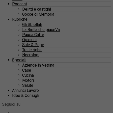
Podcast
Delitti e castighi
Gocce di Memoria
Rubriche
Gli Sbiellati
La Biella che piaceVa
Pausa Caffè
Opinioni
Sale & Pepe
Tra le righe
Necrologi
Speciali
Aziende in Vetrina
Casa
Cucina
Motori
Salute
Annunci Lavoro
Idee & Consigli
Seguici su