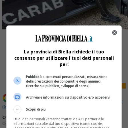
La provincia di Biella richiede il tuo
consenso per utilizzare i tuoi dati personali
per:
Share
Tweet
Pubblicità e contenuti personalizzati, misurazione
delle prestazioni dei contenuti e degli annunci,
ricerche sul pubblico, sviluppo di servizi
Archiviare informazioni su dispositivo e/o accedervi
Aggiungi La Provincia di Biella come
Fonte preferita su
Google
Scopri di più
OCCHIEPPO SUPERIORE
– Furto nella giornata di ieri a
I tuoi dati personali verranno trattati da 431 partner e le
Occhieppo Superiore. Secondo quanto ricostruito la
informazioni raccolte dal tuo dispositivo (come cookie,