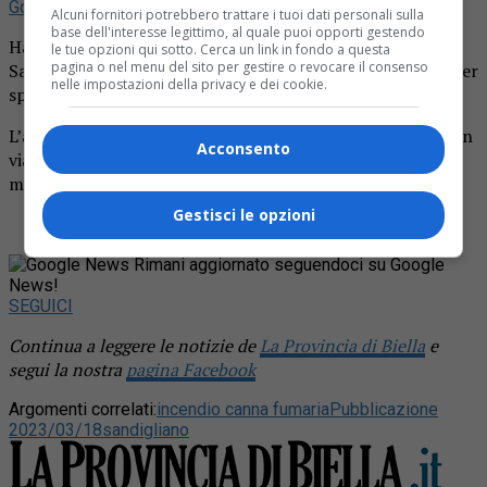
Google
Alcuni fornitori potrebbero trattare i tuoi dati personali sulla
base dell'interesse legittimo, al quale puoi opporti gestendo
Ha preso fuoco una canna fumaria questa mattina a
le tue opzioni qui sotto. Cerca un link in fondo a questa
pagina o nel menu del sito per gestire o revocare il consenso
Sandigliano. Sul posto sono intervenuti i vigili del fuoco per
nelle impostazioni della privacy e dei cookie.
spegnere le fiamme e mettere in sicurezza la zona.
L’allarme è scattato intorno alle 9.30, il fatto è accaduto in
Acconsento
via Casale e sul luogo dell’incendio sono arrivate ben tre
mezzi per scongiurare il peggio.
Gestisci le opzioni
Rimani aggiornato seguendoci su Google
News!
SEGUICI
Continua a leggere le notizie de
La Provincia di Biella
e
segui la nostra
pagina Facebook
Argomenti correlati:
incendio canna fumaria
Pubblicazione
2023/03/18
sandigliano