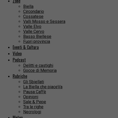
Zone
Biella
Circondario
Cossatese
Valli Mosso e Sessera
Valle Elvo
Valle Cervo
Basso Biellese
Fuori provincia
Eventi & Cultura
Video
Podcast
Delitti e castighi
Gocce di Memoria
Rubriche
Gli Sbiellati
La Biella che piaceVa
Pausa Caffè
Opinioni
Sale & Pepe
Tra le righe
Necrologi
Meteo