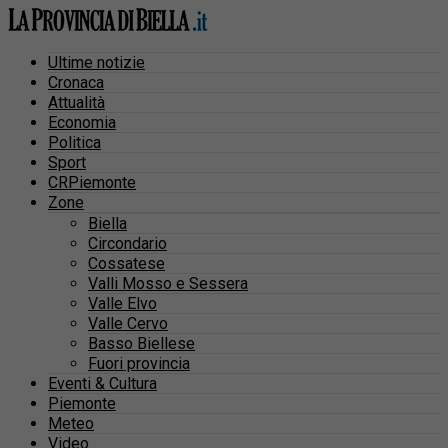
Ultime notizie
Cronaca
Attualità
Economia
Politica
Sport
CRPiemonte
Zone
Biella
Circondario
Cossatese
Valli Mosso e Sessera
Valle Elvo
Valle Cervo
Basso Biellese
Fuori provincia
Eventi & Cultura
Piemonte
Meteo
Video