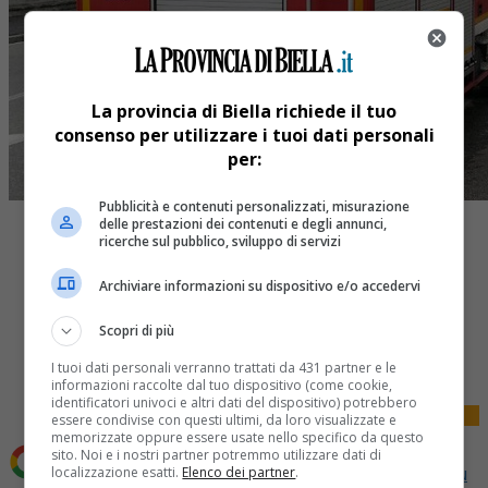
La provincia di Biella richiede il tuo
consenso per utilizzare i tuoi dati personali
per:
Pubblicità e contenuti personalizzati, misurazione
delle prestazioni dei contenuti e degli annunci,
ricerche sul pubblico, sviluppo di servizi
Archiviare informazioni su dispositivo e/o accedervi
Scopri di più
Share
Tweet
I tuoi dati personali verranno trattati da 431 partner e le
informazioni raccolte dal tuo dispositivo (come cookie,
identificatori univoci e altri dati del dispositivo) potrebbero
essere condivise con questi ultimi, da loro visualizzate e
memorizzate oppure essere usate nello specifico da questo
sito. Noi e i nostri partner potremmo utilizzare dati di
localizzazione esatti.
Elenco dei partner
.
Aggiungi La Provincia di Biella come
Fonte preferita su