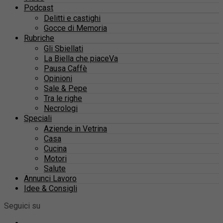
Podcast
Delitti e castighi
Gocce di Memoria
Rubriche
Gli Sbiellati
La Biella che piaceVa
Pausa Caffè
Opinioni
Sale & Pepe
Tra le righe
Necrologi
Speciali
Aziende in Vetrina
Casa
Cucina
Motori
Salute
Annunci Lavoro
Idee & Consigli
Seguici su