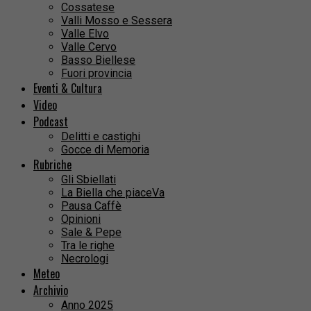
Cossatese
Valli Mosso e Sessera
Valle Elvo
Valle Cervo
Basso Biellese
Fuori provincia
Eventi & Cultura
Video
Podcast
Delitti e castighi
Gocce di Memoria
Rubriche
Gli Sbiellati
La Biella che piaceVa
Pausa Caffè
Opinioni
Sale & Pepe
Tra le righe
Necrologi
Meteo
Archivio
Anno 2025