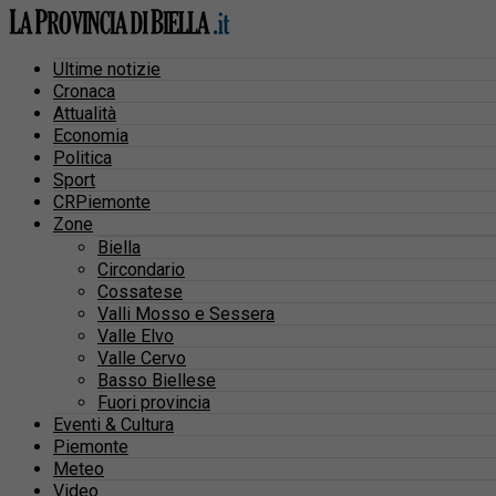
Ultime notizie
Cronaca
Attualità
Economia
Politica
Sport
CRPiemonte
Zone
Biella
Circondario
Cossatese
Valli Mosso e Sessera
Valle Elvo
Valle Cervo
Basso Biellese
Fuori provincia
Eventi & Cultura
Piemonte
Meteo
Video