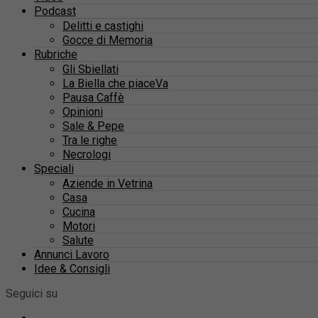
Podcast
Delitti e castighi
Gocce di Memoria
Rubriche
Gli Sbiellati
La Biella che piaceVa
Pausa Caffè
Opinioni
Sale & Pepe
Tra le righe
Necrologi
Speciali
Aziende in Vetrina
Casa
Cucina
Motori
Salute
Annunci Lavoro
Idee & Consigli
Seguici su