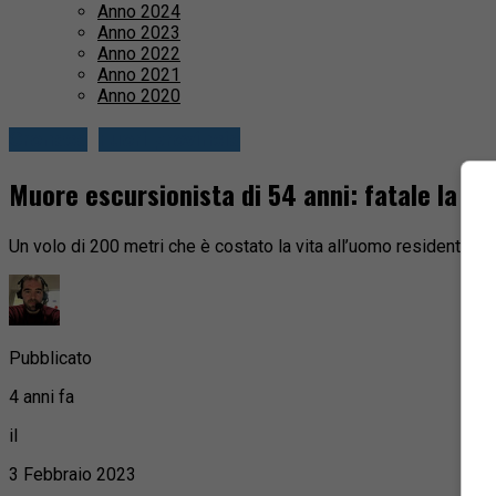
Anno 2024
Anno 2023
Anno 2022
Anno 2021
Anno 2020
Cronaca
Fuori provincia
Muore escursionista di 54 anni: fatale la ca
Un volo di 200 metri che è costato la vita all’uomo residente a 
Pubblicato
4 anni fa
il
3 Febbraio 2023