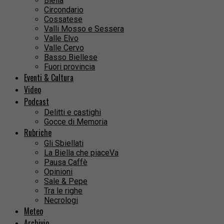
Biella
Circondario
Cossatese
Valli Mosso e Sessera
Valle Elvo
Valle Cervo
Basso Biellese
Fuori provincia
Eventi & Cultura
Video
Podcast
Delitti e castighi
Gocce di Memoria
Rubriche
Gli Sbiellati
La Biella che piaceVa
Pausa Caffè
Opinioni
Sale & Pepe
Tra le righe
Necrologi
Meteo
Archivio