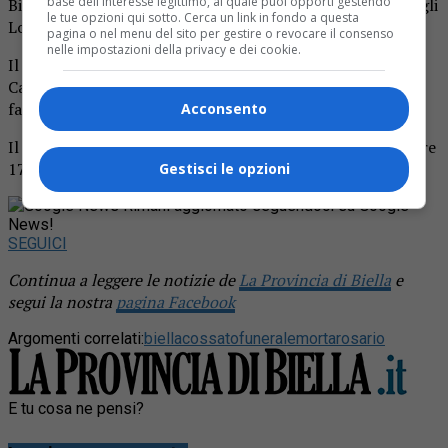
base dell'interesse legittimo, al quale puoi opporti gestendo
Biella. Ne danno il triste annuncio la mamma Milena e i figli
le tue opzioni qui sotto. Cerca un link in fondo a questa
Lorenzo e Mattia.
pagina o nel menu del sito per gestire o revocare il consenso
nelle impostazioni della privacy e dei cookie.
Il funerale avrà luogo a Biella giovedì alle ore 10 in
Cattedrale. La salma sarà poi tumulata nella tomba di
famiglia nel cimitero di Cossato.
Acconsento
Il santo rosario sarà recitato domani, mercoledì 17, alle ore
17.30 sempre in Cattedrale.
Gestisci le opzioni
Rimani aggiornato seguendoci su Google
News!
SEGUICI
Continua a leggere le notizie de
La Provincia di Biella
e
segui la nostra
pagina Facebook
Argomenti correlati:
biella
cossato
funerale
morta
rosario
E tu cosa ne pensi?