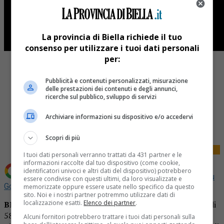
La provincia di Biella richiede il tuo
consenso per utilizzare i tuoi dati personali
per:
Pubblicità e contenuti personalizzati, misurazione
delle prestazioni dei contenuti e degli annunci,
ricerche sul pubblico, sviluppo di servizi
Share
Archiviare informazioni su dispositivo e/o accedervi
Tweet
Scopri di più
I tuoi dati personali verranno trattati da 431 partner e le
informazioni raccolte dal tuo dispositivo (come cookie,
identificatori univoci e altri dati del dispositivo) potrebbero
Aggiungi La Provincia di Biella come
Fonte preferita su
essere condivise con questi ultimi, da loro visualizzate e
Google
memorizzate oppure essere usate nello specifico da questo
sito. Noi e i nostri partner potremmo utilizzare dati di
localizzazione esatti.
Elenco dei partner
.
BIELLA
– Cordoglio in città per la morte di una mamma di
58 anni.
Francesca Sola
si è spenta oggi all’ospedale di
Alcuni fornitori potrebbero trattare i tuoi dati personali sulla