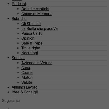
Podcast
Delitti e castighi
Gocce di Memoria
Rubriche
Gli Sbiellati
La Biella che piaceVa
Pausa Caffè
Opinioni
Sale & Pepe
Tra le righe
Necrologi
Speciali
Aziende in Vetrina
Casa
Cucina
Motori
Salute
Annunci Lavoro
Idee & Consigli
Seguici su