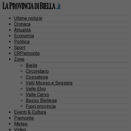
Ultime notizie
Cronaca
Attualità
Economia
Politica
Sport
CRPiemonte
Zone
Biella
Circondario
Cossatese
Valli Mosso e Sessera
Valle Elvo
Valle Cervo
Basso Biellese
Fuori provincia
Eventi & Cultura
Piemonte
Meteo
Video