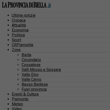
Ultime notizie
Cronaca
Attualità
Economia
Politica
Sport
CRPiemonte
Zone
Biella
Circondario
Cossatese
Valli Mosso e Sessera
Valle Elvo
Valle Cervo
Basso Biellese
Fuori provincia
Eventi & Cultura
Piemonte
Meteo
Video