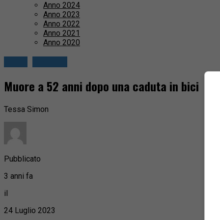
Anno 2024
Anno 2023
Anno 2022
Anno 2021
Anno 2020
Biella
Cronaca
Muore a 52 anni dopo una caduta in bici
Tessa Simon
Pubblicato
3 anni fa
il
24 Luglio 2023