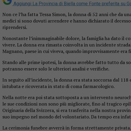
Aggiungi La Provincia di Biella come
Fonte preferita su G
Non ce l’ha fatta Tessa Simon, la donna di 52 anni che da una
medici si sono dovuti arrendere e hanno dichiarato il decesso
riprendersi.
Nonostante l’inimmaginabile dolore, la famiglia ha dato il c
vivere. La donna era rimasta coinvolta in un incidente stradal
Magnano, paese in cui viveva, quando improvvisamente era fin
Stando alle prime ipotesi, la donna avrebbe fatto tutto da so
potranno essere solo le ulteriori analisi e verifiche.
In seguito all’incidente, la donna era stata soccorsa dal 118
intubata e ricoverata in stato di coma farmacologico.
Nella notte era poi stata sottoposta a un intervento neurochi
le sue condizioni non sono più migliorate, fino al tragico epi
Originaria della Svizzera, si era trasferita nella nostra prov
suo impegno nel mondo del volontariato. Da tempo era infatti 
La cerimonia funebre avverrà in forma strettamente privata.