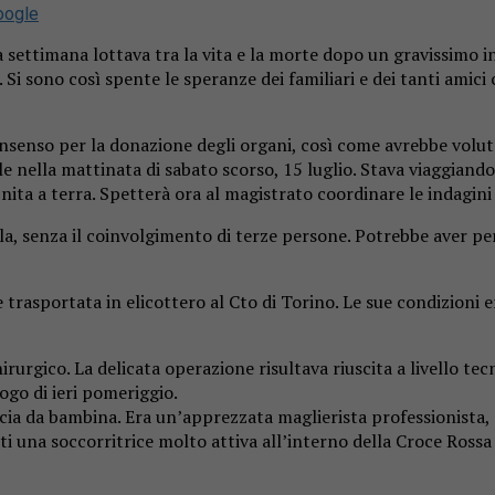
oogle
 settimana lottava tra la vita e la morte dopo un gravissimo in
. Si sono così spente le speranze dei familiari e dei tanti amic
onsenso per la donazione degli organi, così come avrebbe volut
e nella mattinata di sabato scorso, 15 luglio. Stava viaggiando i
ita a terra. Spetterà ora al magistrato coordinare le indagini
la, senza il coinvolgimento di terze persone. Potrebbe aver per
 e trasportata in elicottero al Cto di Torino. Le sue condizioni
rurgico. La delicata operazione risultava riuscita a livello te
logo di ieri pomeriggio.
incia da bambina. Era un’apprezzata maglierista professionista, 
una soccorritrice molto attiva all’interno della Croce Rossa e,