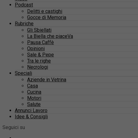
Podcast
Delitti e castighi
Gocce di Memoria
Rubriche
Gli Sbiellati
La Biella che piaceVa
Pausa Caffè
Opinioni
Sale & Pepe
Tra le righe
Necrologi
Speciali
Aziende in Vetrina
Casa
Cucina
Motori
Salute
Annunci Lavoro
Idee & Consigli
Seguici su