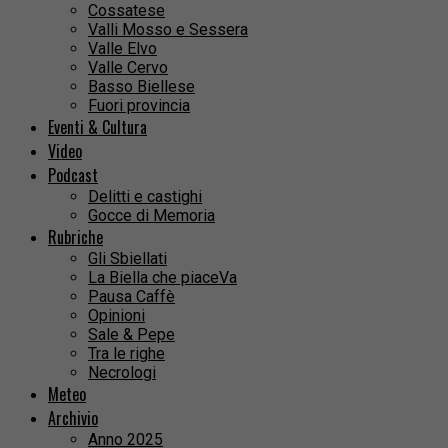
Cossatese
Valli Mosso e Sessera
Valle Elvo
Valle Cervo
Basso Biellese
Fuori provincia
Eventi & Cultura
Video
Podcast
Delitti e castighi
Gocce di Memoria
Rubriche
Gli Sbiellati
La Biella che piaceVa
Pausa Caffè
Opinioni
Sale & Pepe
Tra le righe
Necrologi
Meteo
Archivio
Anno 2025