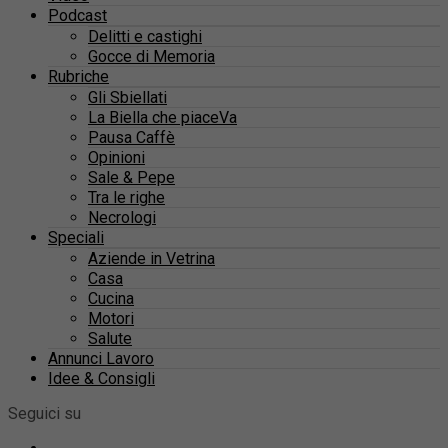
Podcast
Delitti e castighi
Gocce di Memoria
Rubriche
Gli Sbiellati
La Biella che piaceVa
Pausa Caffè
Opinioni
Sale & Pepe
Tra le righe
Necrologi
Speciali
Aziende in Vetrina
Casa
Cucina
Motori
Salute
Annunci Lavoro
Idee & Consigli
Seguici su