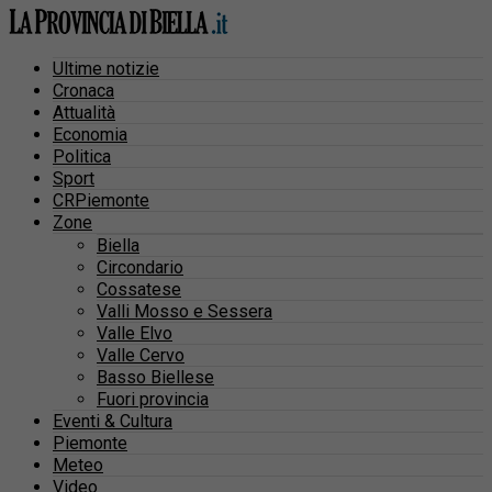
Ultime notizie
Cronaca
Attualità
Economia
Politica
Sport
CRPiemonte
Zone
Biella
Circondario
Cossatese
Valli Mosso e Sessera
Valle Elvo
Valle Cervo
Basso Biellese
Fuori provincia
Eventi & Cultura
Piemonte
Meteo
Video