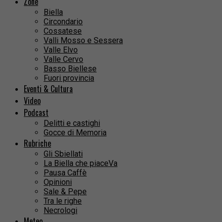
Zone
Biella
Circondario
Cossatese
Valli Mosso e Sessera
Valle Elvo
Valle Cervo
Basso Biellese
Fuori provincia
Eventi & Cultura
Video
Podcast
Delitti e castighi
Gocce di Memoria
Rubriche
Gli Sbiellati
La Biella che piaceVa
Pausa Caffè
Opinioni
Sale & Pepe
Tra le righe
Necrologi
Meteo