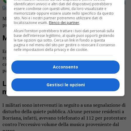
Aggiungi La Provincia di Biella come
Fonte preferita su
identificatori univoci e altri dati del dispositivo) potrebbero
Google
essere condivise con questi ultimi, da loro visualizzate e
memorizzate oppure essere usate nello specifico da questo
Mega party non autorizzato scoperto in seguito alle
sito. Noi e i nostri partner potremmo utilizzare dati di
localizzazione esatti.
Elenco dei partner
.
proteste dei residenti per la musica troppo alta.
Alcuni fornitori potrebbero trattare i tuoi dati personali sulla
base dell'interesse legittimo, al quale puoi opporti gestendo
Mega party all’aperto
le tue opzioni qui sotto. Cerca un link in fondo a questa
pagina o nel menu del sito per gestire o revocare il consenso
nelle impostazioni della privacy e dei cookie.
Era una festa di compleanno quella organizzata ieri nella
zona del parco della Bessa, dopo le cave di Mongrando. I
carabinieri, giunti sul posto, hanno identificato i
Acconsento
partecipanti, vale a dire un centinaio di persone.
La segnalazione dei residenti a
Gestisci le opzioni
mezzanotte
I militari sono intervenuti in seguito a una segnalazione di
disturbo della quiete pubblica. Alcune persone residenti a
Borriana, infatti, avevano telefonato al 112 per protestare
contro l’eccessivo volume della musica proveniente dal
parco.