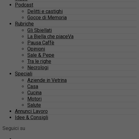
Podcast
Delitti e castighi
Gocce di Memoria
Rubriche
Gli Sbiellati
La Biella che piaceVa
Pausa Caffè
Opinioni
Sale & Pepe
Tra le righe
Necrologi
Speciali
Aziende in Vetrina
Casa
Cucina
Motori
Salute
Annunci Lavoro
Idee & Consigli
Seguici su