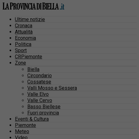
Ultime notizie
Cronaca
Attualità
Economia
Politica
Sport
CRPiemonte
Zone
Biella
Circondario
Cossatese
Valli Mosso e Sessera
Valle Elvo
Valle Cervo
Basso Biellese
Fuori provincia
Eventi & Cultura
Piemonte
Meteo
Video