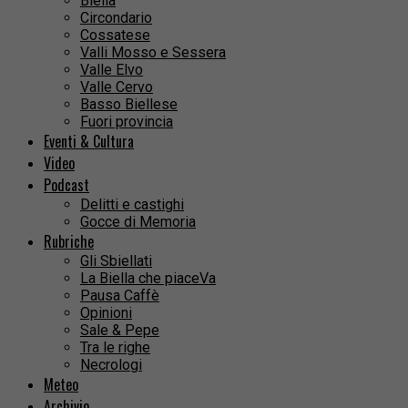
Biella
Circondario
Cossatese
Valli Mosso e Sessera
Valle Elvo
Valle Cervo
Basso Biellese
Fuori provincia
Eventi & Cultura
Video
Podcast
Delitti e castighi
Gocce di Memoria
Rubriche
Gli Sbiellati
La Biella che piaceVa
Pausa Caffè
Opinioni
Sale & Pepe
Tra le righe
Necrologi
Meteo
Archivio