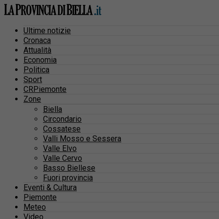
Ultime notizie
Cronaca
Attualità
Economia
Politica
Sport
CRPiemonte
Zone
Biella
Circondario
Cossatese
Valli Mosso e Sessera
Valle Elvo
Valle Cervo
Basso Biellese
Fuori provincia
Eventi & Cultura
Piemonte
Meteo
Video