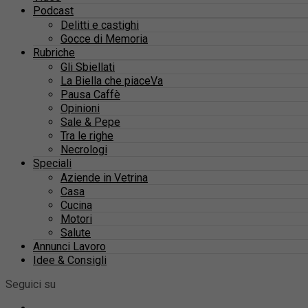
Podcast
Delitti e castighi
Gocce di Memoria
Rubriche
Gli Sbiellati
La Biella che piaceVa
Pausa Caffè
Opinioni
Sale & Pepe
Tra le righe
Necrologi
Speciali
Aziende in Vetrina
Casa
Cucina
Motori
Salute
Annunci Lavoro
Idee & Consigli
Seguici su