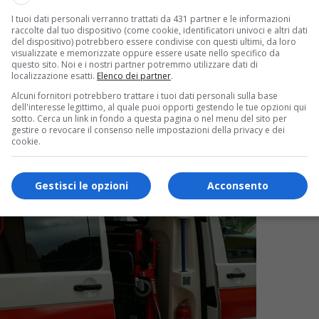
I tuoi dati personali verranno trattati da 431 partner e le informazioni
raccolte dal tuo dispositivo (come cookie, identificatori univoci e altri dati
del dispositivo) potrebbero essere condivise con questi ultimi, da loro
visualizzate e memorizzate oppure essere usate nello specifico da
questo sito. Noi e i nostri partner potremmo utilizzare dati di
localizzazione esatti.
Elenco dei partner
.
Alcuni fornitori potrebbero trattare i tuoi dati personali sulla base
dell'interesse legittimo, al quale puoi opporti gestendo le tue opzioni qui
sotto. Cerca un link in fondo a questa pagina o nel menu del sito per
gestire o revocare il consenso nelle impostazioni della privacy e dei
cookie.
Gestisci le opzioni
Acconsento