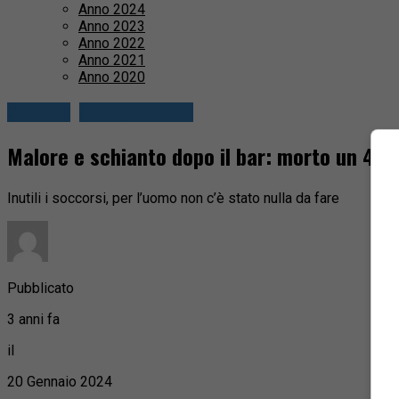
Anno 2024
Anno 2023
Anno 2022
Anno 2021
Anno 2020
Cronaca
Fuori provincia
Malore e schianto dopo il bar: morto un 49
Inutili i soccorsi, per l’uomo non c’è stato nulla da fare
Pubblicato
3 anni fa
il
20 Gennaio 2024