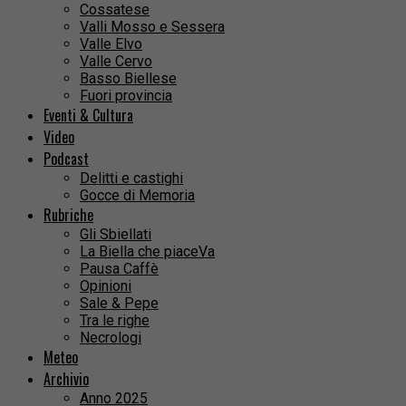
Cossatese
Valli Mosso e Sessera
Valle Elvo
Valle Cervo
Basso Biellese
Fuori provincia
Eventi & Cultura
Video
Podcast
Delitti e castighi
Gocce di Memoria
Rubriche
Gli Sbiellati
La Biella che piaceVa
Pausa Caffè
Opinioni
Sale & Pepe
Tra le righe
Necrologi
Meteo
Archivio
Anno 2025