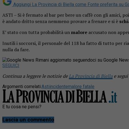
Aggiungi La Provincia di Biella come
Fonte preferita su G
ASTI – Si è fermato al bar per bere un caffè con gli amici, poi
è andato dritto senza nemmeno provare a frenare e si è
schi
E’ stato con tutta probabilità un
malore
accusato non appena
Inutili i soccorsi, il personale del 118 ha fatto di tutto per 
nulla da fare.
Rimani aggiornato seguendoci su Google New
SEGUICI
Continua a leggere le notizie de
La Provincia di Biella
e segui
Argomenti correlati:
Asti
incidente
malore fatale
E tu cosa ne pensi?
Lascia un commento