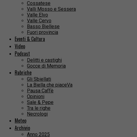
Cossatese
Valli Mosso e Sessera
Valle Elvo
Valle Cervo
Basso Biellese
Fuori provincia
Eventi & Cultura
Video
Podcast
Delitti e castighi
Gocce di Memoria
Rubriche
Gli Sbiellati
La Biella che piaceVa
Pausa Caffè
Opinioni
Sale & Pepe
Tra le righe
Necrologi
Meteo
Archivio
Anno 2025