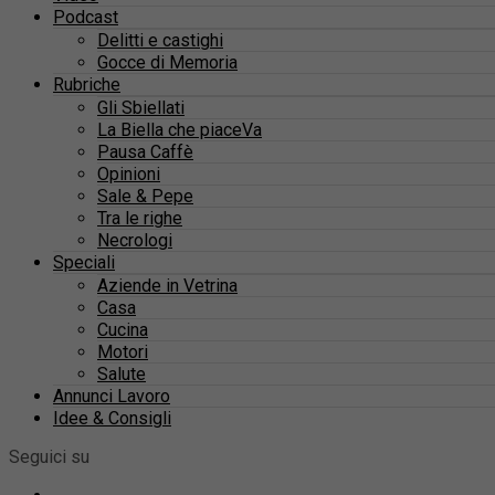
Podcast
Delitti e castighi
Gocce di Memoria
Rubriche
Gli Sbiellati
La Biella che piaceVa
Pausa Caffè
Opinioni
Sale & Pepe
Tra le righe
Necrologi
Speciali
Aziende in Vetrina
Casa
Cucina
Motori
Salute
Annunci Lavoro
Idee & Consigli
Seguici su