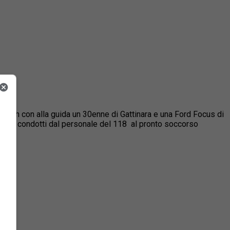
 Splash con alla guida un 30enne di Gattinara e una Ford Focus di
o stati condotti dal personale del 118 al pronto soccorso
i.