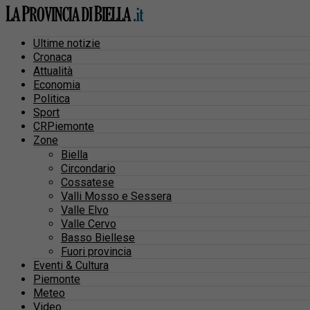
Ultime notizie
Cronaca
Attualità
Economia
Politica
Sport
CRPiemonte
Zone
Biella
Circondario
Cossatese
Valli Mosso e Sessera
Valle Elvo
Valle Cervo
Basso Biellese
Fuori provincia
Eventi & Cultura
Piemonte
Meteo
Video