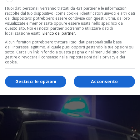
I tuoi dati personali verranno trattati da 431 partner e le informazioni
raccolte dal tuo dispositivo (come cookie, identificatori univoci e altri dati
del dispositivo) potrebbero essere condivise con questi ultimi, da loro
visualizzate e memorizzate oppure essere usate nello specifico da
questo sito. Noi e i nostri partner potremmo utilizzare dati di
localizzazione esatti.
Elenco dei partner
.
Alcuni fornitori potrebbero trattare i tuoi dati personali sulla base
dell'interesse legittimo, al quale puoi opporti gestendo le tue opzioni qui
sotto. Cerca un link in fondo a questa pagina o nel menu del sito per
gestire o revocare il consenso nelle impostazioni della privacy e dei
cookie.
Gestisci le opzioni
Acconsento