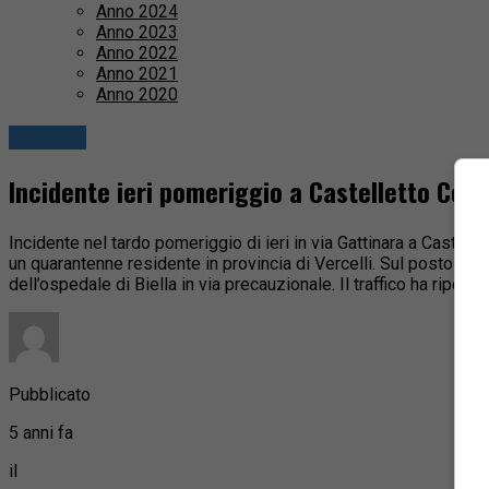
Anno 2024
Anno 2023
Anno 2022
Anno 2021
Anno 2020
Cronaca
Incidente ieri pomeriggio a Castelletto Cerv
Incidente nel tardo pomeriggio di ieri in via Gattinara a Castel
un quarantenne residente in provincia di Vercelli. Sul posto son
dell’ospedale di Biella in via precauzionale. Il traffico ha ripor
Pubblicato
5 anni fa
il