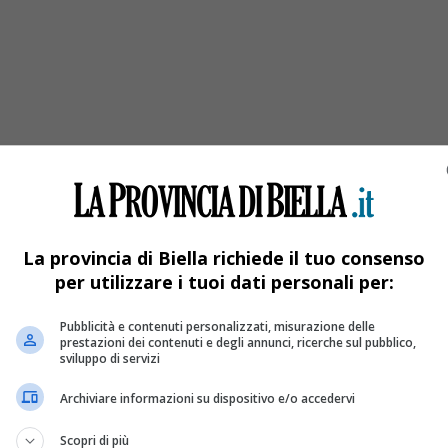
o, coinvolte due auto
letto Cervo. Lo scontro frontale ha coinvolto due auto, una Suzuki
o intervenuti i carabinieri di Crevacuore. I due automobilisti son
La provincia di Biella richiede il tuo consenso
tato limiti disagi il tempo necessario per la rimozione dei due mezz
per utilizzare i tuoi dati personali per:
Pubblicità e contenuti personalizzati, misurazione delle
prestazioni dei contenuti e degli annunci, ricerche sul pubblico,
sviluppo di servizi
Archiviare informazioni su dispositivo e/o accedervi
Scopri di più