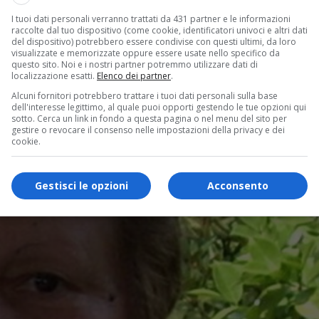
I tuoi dati personali verranno trattati da 431 partner e le informazioni
raccolte dal tuo dispositivo (come cookie, identificatori univoci e altri dati
del dispositivo) potrebbero essere condivise con questi ultimi, da loro
visualizzate e memorizzate oppure essere usate nello specifico da
questo sito. Noi e i nostri partner potremmo utilizzare dati di
localizzazione esatti.
Elenco dei partner
.
Alcuni fornitori potrebbero trattare i tuoi dati personali sulla base
dell'interesse legittimo, al quale puoi opporti gestendo le tue opzioni qui
sotto. Cerca un link in fondo a questa pagina o nel menu del sito per
gestire o revocare il consenso nelle impostazioni della privacy e dei
cookie.
Gestisci le opzioni
Acconsento