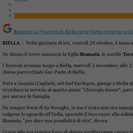
Aggiungi La Provincia di Biella come
Fonte preferita su G
BIELLA
– Nella giornata di ieri, venerdì 29 ottobre, è manc
Ne danno il triste annuncio la figlia
Shamala
, le sorelle
Terz
I funerali avranno luogo a Biella, martedì 2 novembre, alle 1
chiesa parrocchiale San Paolo di Biella.
Nata a Guspini (Cagliari), nel Sud Sardegna, giunge a Biella a
ricordano in servizio al quarto piano “Chirurgia donne”; partit
per aiutare la famiglia.
Da sempre Socia di Su Nuraghe, la sua è stata una vita impegn
volgono lo sguardo all’India, aprendo il loro cuore alla solida
Shamala, “per dare una possibilità di vita”, diceva.
Grazie alla sua tempra forte di donna mediterranea capace di 