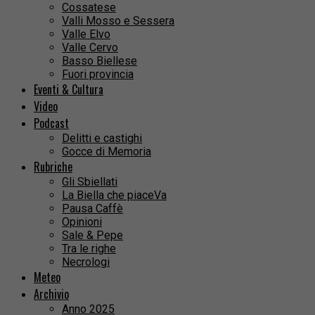
Cossatese
Valli Mosso e Sessera
Valle Elvo
Valle Cervo
Basso Biellese
Fuori provincia
Eventi & Cultura
Video
Podcast
Delitti e castighi
Gocce di Memoria
Rubriche
Gli Sbiellati
La Biella che piaceVa
Pausa Caffè
Opinioni
Sale & Pepe
Tra le righe
Necrologi
Meteo
Archivio
Anno 2025