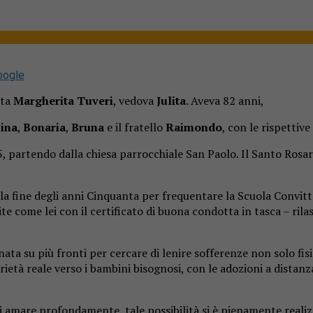
oogle
ata
Margherita Tuveri
, vedova
Julita
. Aveva 82 anni,
ina
,
Bonaria
,
Bruna
e il fratello
Raimondo
, con le rispettive
5, partendo dalla chiesa parrocchiale San Paolo. Il Santo Rosar
lla fine degli anni Cinquanta per frequentare la Scuola Convitt
e come lei con il certificato di buona condotta in tasca – rilas
ata su più fronti per cercare di lenire sofferenze non solo fi
rietà reale verso i bambini bisognosi, con le adozioni a distanz
amare profondamente, tale possibilità si è pienamente realizza