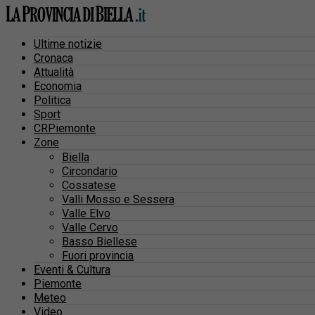
Ultime notizie
Cronaca
Attualità
Economia
Politica
Sport
CRPiemonte
Zone
Biella
Circondario
Cossatese
Valli Mosso e Sessera
Valle Elvo
Valle Cervo
Basso Biellese
Fuori provincia
Eventi & Cultura
Piemonte
Meteo
Video