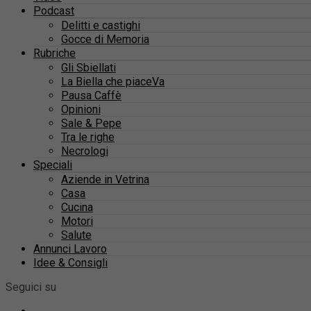
Podcast
Delitti e castighi
Gocce di Memoria
Rubriche
Gli Sbiellati
La Biella che piaceVa
Pausa Caffè
Opinioni
Sale & Pepe
Tra le righe
Necrologi
Speciali
Aziende in Vetrina
Casa
Cucina
Motori
Salute
Annunci Lavoro
Idee & Consigli
Seguici su