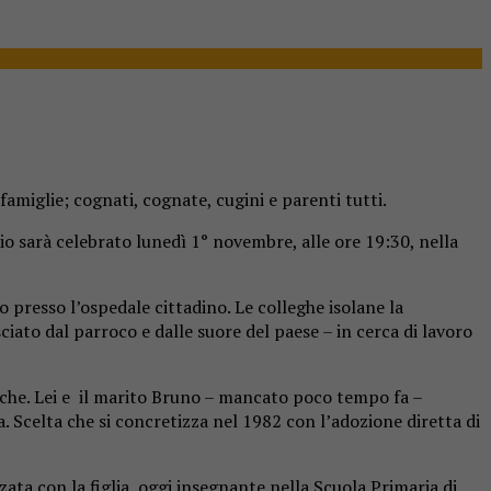
 famiglie; cognati, cognate, cugini e parenti tutti.
io sarà celebrato lunedì 1° novembre, alle ore 19:30, nella
o presso l’ospedale cittadino. Le colleghe isolane la
ciato dal parroco e dalle suore del paese – in cerca di lavoro
siche. Lei e il marito Bruno – mancato poco tempo fa –
a. Scelta che si concretizza nel 1982 con l’adozione diretta di
ta con la figlia, oggi insegnante nella Scuola Primaria di