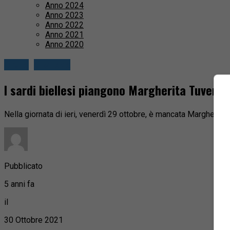
Anno 2024
Anno 2023
Anno 2022
Anno 2021
Anno 2020
Biella
Cronaca
I sardi biellesi piangono Margherita Tuveri
Nella giornata di ieri, venerdì 29 ottobre, è mancata Margherita 
Pubblicato
5 anni fa
il
30 Ottobre 2021