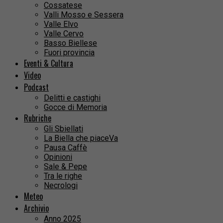
Cossatese
Valli Mosso e Sessera
Valle Elvo
Valle Cervo
Basso Biellese
Fuori provincia
Eventi & Cultura
Video
Podcast
Delitti e castighi
Gocce di Memoria
Rubriche
Gli Sbiellati
La Biella che piaceVa
Pausa Caffè
Opinioni
Sale & Pepe
Tra le righe
Necrologi
Meteo
Archivio
Anno 2025