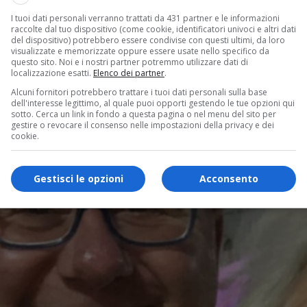
I tuoi dati personali verranno trattati da 431 partner e le informazioni
raccolte dal tuo dispositivo (come cookie, identificatori univoci e altri dati
del dispositivo) potrebbero essere condivise con questi ultimi, da loro
visualizzate e memorizzate oppure essere usate nello specifico da
questo sito. Noi e i nostri partner potremmo utilizzare dati di
localizzazione esatti.
Elenco dei partner
.
Alcuni fornitori potrebbero trattare i tuoi dati personali sulla base
dell'interesse legittimo, al quale puoi opporti gestendo le tue opzioni qui
sotto. Cerca un link in fondo a questa pagina o nel menu del sito per
gestire o revocare il consenso nelle impostazioni della privacy e dei
cookie.
Gestisci le opzioni
Acconsento