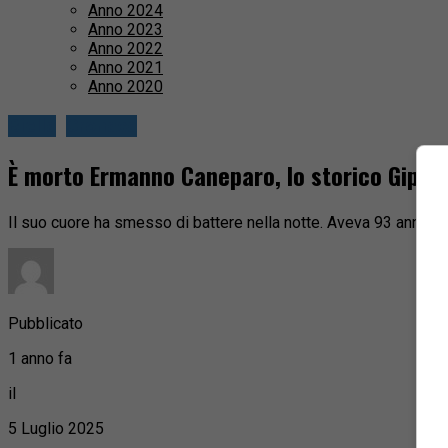
Anno 2024
Anno 2023
Anno 2022
Anno 2021
Anno 2020
Biella
Cronaca
È morto Ermanno Caneparo, lo storico Gipin d
Il suo cuore ha smesso di battere nella notte. Aveva 93 anni. Il
Pubblicato
1 anno fa
il
5 Luglio 2025