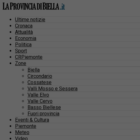
Ultime notizie
Cronaca
Attualità
Economia
Politica
Sport
CRPiemonte
Zone
Biella
Circondario
Cossatese
Valli Mosso e Sessera
Valle Elvo
Valle Cervo
Basso Biellese
Fuori provincia
Eventi & Cultura
Piemonte
Meteo
Video