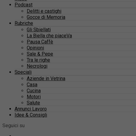
Podcast
Delitti e castighi
Gocce di Memoria
Rubriche
Gli Sbiellati
La Biella che piaceVa
Pausa Caffè
Opinioni
Sale & Pepe
Tra le righe
Necrologi
Speciali
Aziende in Vetrina
Casa
Cucina
Motori
Salute
Annunci Lavoro
Idee & Consigli
Seguici su