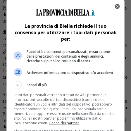
Dall’analisi dei dati regionali, si riscontra nelle regioni del
Piemonte e della Valle d’Aosta un significativo decremento
del fenomeno dei furti di opere d’arte. Il bilancio descrive
una
La provincia di Biella richiede il tuo
diminuzione del fatti di reato pari a -55% rispetto al
consenso per utilizzare i tuoi dati personali
corrispondente dato dell’anno precedente: i luoghi più
per:
colpiti risultano essere le abitazioni private ( circa il 70%) e
gli edifici di culto (circa il 20%). Nella prevenzione alle
Pubblicità e contenuti personalizzati, misurazione
delle prestazioni dei contenuti e degli annunci,
aggressioni criminali è stato dedicato particolare impegno
ricerche sul pubblico, sviluppo di servizi
soprattutto attraverso i controlli di sicurezza alle aree
tutelate da vincoli paesaggistici e monumentali, alle aree
Archiviare informazioni su dispositivo e/o accedervi
archeologiche ed i controlli alle strutture museali che nelle
regioni di competenza risultano essere oltre 200.
Scopri di più
Attraverso la Banca dati dei beni culturali illecitamente
I tuoi dati personali verranno trattati da 431 partner e le
informazioni raccolte dal tuo dispositivo (come cookie,
sottratti, la più completa banca dati di opere d’arte rubate
identificatori univoci e altri dati del dispositivo) potrebbero
esistente al mondo gestita dal Comando Carabinieri Tutela
essere condivise con questi ultimi, da loro visualizzate e
Patrimonio Culturale di Roma con un patrimonio
memorizzate oppure essere usate nello specifico da questo
sito. Noi e i nostri partner potremmo utilizzare dati di
informatico di quasi 1.300.000 opere da ricercare, i militari
localizzazione esatti.
Elenco dei partner
.
del Nucleo TPC di Torino hanno effettuato 4671 controlli