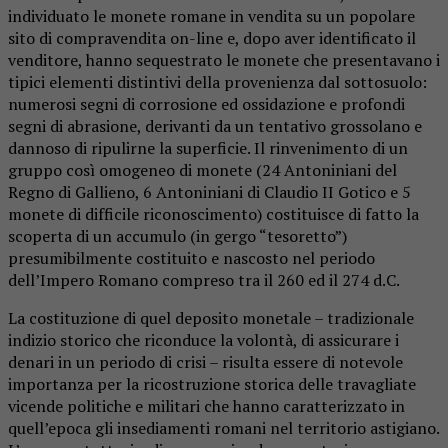
individuato le monete romane in vendita su un popolare
sito di compravendita on-line e, dopo aver identificato il
venditore, hanno sequestrato le monete che presentavano i
tipici elementi distintivi della provenienza dal sottosuolo:
numerosi segni di corrosione ed ossidazione e profondi
segni di abrasione, derivanti da un tentativo grossolano e
dannoso di ripulirne la superficie. Il rinvenimento di un
gruppo così omogeneo di monete (24 Antoniniani del
Regno di Gallieno, 6 Antoniniani di Claudio II Gotico e 5
monete di difficile riconoscimento) costituisce di fatto la
scoperta di un accumulo (in gergo “tesoretto”)
presumibilmente costituito e nascosto nel periodo
dell’Impero Romano compreso tra il 260 ed il 274 d.C.
La costituzione di quel deposito monetale – tradizionale
indizio storico che riconduce la volontà, di assicurare i
denari in un periodo di crisi – risulta essere di notevole
importanza per la ricostruzione storica delle travagliate
vicende politiche e militari che hanno caratterizzato in
quell’epoca gli insediamenti romani nel territorio astigiano.