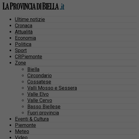
Ultime notizie
Cronaca
Attualità
Economia
Politica
Sport
CRPiemonte
Zone
Biella
Circondario
Cossatese
Valli Mosso e Sessera
Valle Elvo
Valle Cervo
Basso Biellese
Fuori provincia
Eventi & Cultura
Piemonte
Meteo
Video