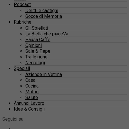
Podcast
Delitti e castighi
Gocce di Memoria
Rubriche
Gli Sbiellati
La Biella che piaceVa
Pausa Caffè
Opinioni
Sale & Pepe
Tra le righe
Necrologi
Speciali
Aziende in Vetrina
Casa
Cucina
Motori
Salute
Annunci Lavoro
Idee & Consigli
Seguici su