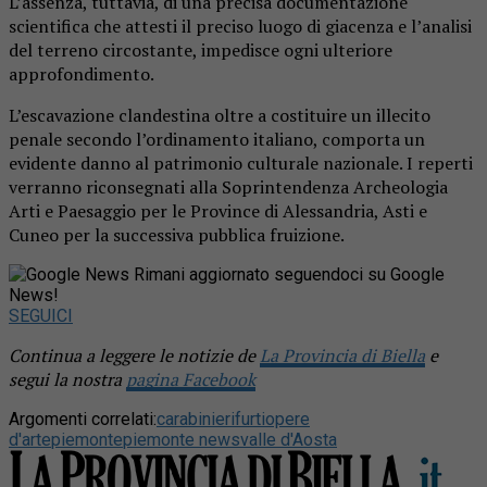
L’assenza, tuttavia, di una precisa documentazione
scientifica che attesti il preciso luogo di giacenza e l’analisi
del terreno circostante, impedisce ogni ulteriore
approfondimento.
L’escavazione clandestina oltre a costituire un illecito
penale secondo l’ordinamento italiano, comporta un
evidente danno al patrimonio culturale nazionale. I reperti
verranno riconsegnati alla Soprintendenza Archeologia
Arti e Paesaggio per le Province di Alessandria, Asti e
Cuneo per la successiva pubblica fruizione.
Rimani aggiornato seguendoci su Google
News!
SEGUICI
Continua a leggere le notizie de
La Provincia di Biella
e
segui la nostra
pagina Facebook
Argomenti correlati:
carabinieri
furti
opere
d'arte
piemonte
piemonte news
valle d'Aosta