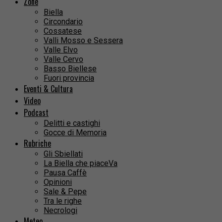
Zone
Biella
Circondario
Cossatese
Valli Mosso e Sessera
Valle Elvo
Valle Cervo
Basso Biellese
Fuori provincia
Eventi & Cultura
Video
Podcast
Delitti e castighi
Gocce di Memoria
Rubriche
Gli Sbiellati
La Biella che piaceVa
Pausa Caffè
Opinioni
Sale & Pepe
Tra le righe
Necrologi
Meteo