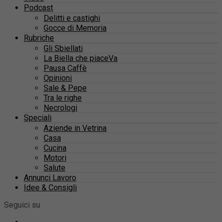
Podcast
Delitti e castighi
Gocce di Memoria
Rubriche
Gli Sbiellati
La Biella che piaceVa
Pausa Caffè
Opinioni
Sale & Pepe
Tra le righe
Necrologi
Speciali
Aziende in Vetrina
Casa
Cucina
Motori
Salute
Annunci Lavoro
Idee & Consigli
Seguici su