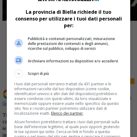
La provincia di Biella richiede il tuo
consenso per utilizzare i tuoi dati personali
per:
Pubblicità e contenuti personalizzati, misurazione
delle prestazioni dei contenuti e degli annunci,
ricerche sul pubblico, sviluppo di servizi
Share
Archiviare informazioni su dispositivo e/o accedervi
Tweet
Scopri di più
I tuoi dati personali verranno trattati da 431 partner e le
informazioni raccolte dal tuo dispositivo (come cookie,
identificatori univoci e altri dati del dispositivo) potrebbero
Aggiungi La Provincia di Biella come
Fonte preferita su
essere condivise con questi ultimi, da loro visualizzate e
Google
memorizzate oppure essere usate nello specifico da questo
sito. Noi e i nostri partner potremmo utilizzare dati di
localizzazione esatti.
Elenco dei partner
.
Trova una macchina parcheggiata di fronte alla propria
casa e decide di chiamare i carabinieri. il fatto è successo
Alcuni fornitori potrebbero trattare i tuoi dati personali sulla
base dell'interesse legittimo, al quale puoi opporti gestendo
ieri, giovedì 2 marzo, a Coggiola, dove un uomo
le tue opzioni qui sotto. Cerca un link in fondo a questa
impossibilitato ad uscire con il proprio veicolo
pagina o nel menu del sito per gestire o revocare il consenso