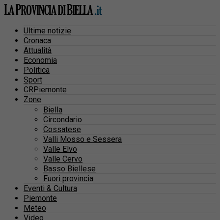
Ultime notizie
Cronaca
Attualità
Economia
Politica
Sport
CRPiemonte
Zone
Biella
Circondario
Cossatese
Valli Mosso e Sessera
Valle Elvo
Valle Cervo
Basso Biellese
Fuori provincia
Eventi & Cultura
Piemonte
Meteo
Video