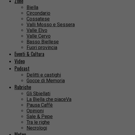
Zone
Biella
Circondario
Cossatese
Valli Mosso e Sessera
Valle Elvo
Valle Cervo
Basso Biellese
Fuori provincia
Eventi & Cultura
Video
Podcast
Delitti e castighi
Gocce di Memoria
Rubriche
Gli Sbiellati
La Biella che piaceVa
Pausa Caffè
Opinioni
Sale & Pepe
Tra le righe
Necrologi
Meteo