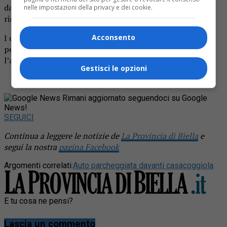
dall’abitazione si è visto costretto a chiamare il 112 per
nelle impostazioni della privacy e dei cookie.
rimuovere l’ostacolo che non permetteva il passaggio.
I carabinieri hanno risolto in tempo breve l’intoppo,
Acconsento
permettendo al proprietario di casa di uscire da casa con
l’auto.
Gestisci le opzioni
Rimani aggiornato seguendoci su Google
News!
SEGUICI
Continua a leggere le notizie de
La Provincia di Biella
e
segui la nostra
pagina Facebook
Argomenti correlati:
Auto parcheggiata davanti casa
coggiola
E tu cosa ne pensi?
Lascia un commento