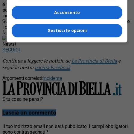
é finita in una scarpata e, dopo un volo di trenta metri, si è
schiantata sul greto del torrente Varaita. Si è trattato di un
Acconsento
incidente autonomo.
Sul posto sono inervenuti i vigili del fuoco che hanno estratto
i corpi dalle lamiere: per due ragazzi non c’era più nulla da
Gestisci le opzioni
fare. Gli altri tre sono in gravi condizioni.
Rimani aggiornato seguendoci su Google
News!
SEGUICI
Continua a leggere le notizie de
La Provincia di Biella
e
segui la nostra
pagina Facebook
Argomenti correlati:
incidente
E tu cosa ne pensi?
Lascia un commento
Il tuo indirizzo email non sarà pubblicato.
I campi obbligatori
sono contrassegnati
*