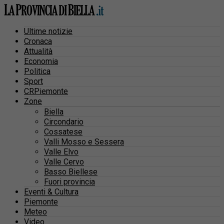
Ultime notizie
Cronaca
Attualità
Economia
Politica
Sport
CRPiemonte
Zone
Biella
Circondario
Cossatese
Valli Mosso e Sessera
Valle Elvo
Valle Cervo
Basso Biellese
Fuori provincia
Eventi & Cultura
Piemonte
Meteo
Video