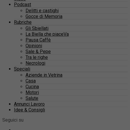
Podcast
Delitti e castighi
Gocce di Memoria
Rubriche
Gli Sbiellati
La Biella che piaceVa
Pausa Caffè
Opinioni
Sale & Pepe
Tra le righe
Necrologi
Speciali
Aziende in Vetrina
Casa
Cucina
Motori
Salute
Annunci Lavoro
Idee & Consigli
Seguici su