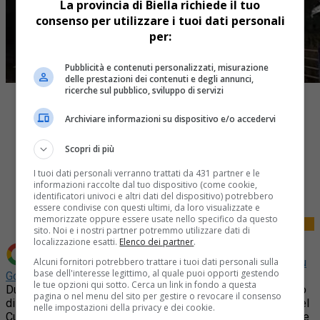
La provincia di Biella richiede il tuo
consenso per utilizzare i tuoi dati personali
per:
Pubblicità e contenuti personalizzati, misurazione
delle prestazioni dei contenuti e degli annunci,
ricerche sul pubblico, sviluppo di servizi
Archiviare informazioni su dispositivo e/o accedervi
Scopri di più
Share
I tuoi dati personali verranno trattati da 431 partner e le
Tweet
informazioni raccolte dal tuo dispositivo (come cookie,
identificatori univoci e altri dati del dispositivo) potrebbero
essere condivise con questi ultimi, da loro visualizzate e
memorizzate oppure essere usate nello specifico da questo
sito. Noi e i nostri partner potremmo utilizzare dati di
localizzazione esatti.
Elenco dei partner
.
Alcuni fornitori potrebbero trattare i tuoi dati personali sulla
Aggiungi La Provincia di Biella come
Fonte preferita su
base dell'interesse legittimo, al quale puoi opporti gestendo
Google
le tue opzioni qui sotto. Cerca un link in fondo a questa
Due ragazzi morti e altri tre feriti. E’ questo il tragico bilancio
pagina o nel menu del sito per gestire o revocare il consenso
di un incidente stradale avvenuto ieri sera in Valle Varaita, nel
nelle impostazioni della privacy e dei cookie.
Cuneese. I giovani viaggiavano a bordo di una Mercedes, che