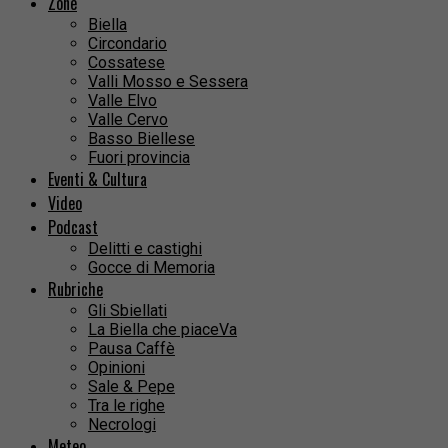
Zone
Biella
Circondario
Cossatese
Valli Mosso e Sessera
Valle Elvo
Valle Cervo
Basso Biellese
Fuori provincia
Eventi & Cultura
Video
Podcast
Delitti e castighi
Gocce di Memoria
Rubriche
Gli Sbiellati
La Biella che piaceVa
Pausa Caffè
Opinioni
Sale & Pepe
Tra le righe
Necrologi
Meteo