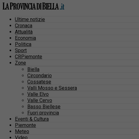
Ultime notizie
Cronaca
Attualità
Economia
Politica
Sport
CRPiemonte
Zone
Biella
Circondario
Cossatese
Valli Mosso e Sessera
Valle Elvo
Valle Cervo
Basso Biellese
Fuori provincia
Eventi & Cultura
Piemonte
Meteo
Video