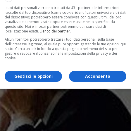
I tuoi dati personali verranno trattati da 431 partner e le informazioni
raccolte dal tuo dispositivo (come cookie, identificatori univoci e altri dati
del dispositivo) potrebbero essere condivise con questi ultimi, da loro
visualizzate e memorizzate oppure essere usate nello specifico da
questo sito. Noi e i nostri partner potremmo utilizzare dati di
localizzazione esatti.
Elenco dei partner
.
Alcuni fornitori potrebbero trattare i tuoi dati personali sulla base
dell'interesse legittimo, al quale puoi opporti gestendo le tue opzioni qui
sotto. Cerca un link in fondo a questa pagina o nel menu del sito per
gestire o revocare il consenso nelle impostazioni della privacy e dei
cookie.
Gestisci le opzioni
Acconsento