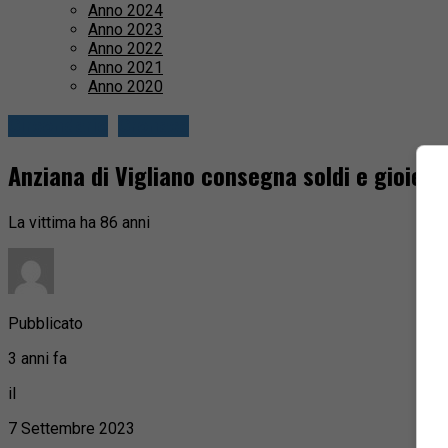
Anno 2024
Anno 2023
Anno 2022
Anno 2021
Anno 2020
Circondario
Cronaca
Anziana di Vigliano consegna soldi e gioielli 
La vittima ha 86 anni
Pubblicato
3 anni fa
il
7 Settembre 2023