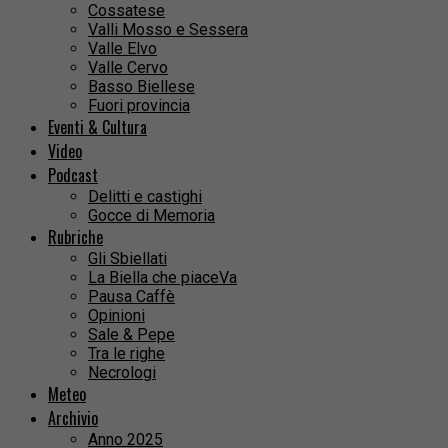
Cossatese
Valli Mosso e Sessera
Valle Elvo
Valle Cervo
Basso Biellese
Fuori provincia
Eventi & Cultura
Video
Podcast
Delitti e castighi
Gocce di Memoria
Rubriche
Gli Sbiellati
La Biella che piaceVa
Pausa Caffè
Opinioni
Sale & Pepe
Tra le righe
Necrologi
Meteo
Archivio
Anno 2025