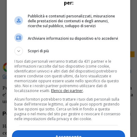
per:
Pubblicità e contenuti personalizzati, misurazione
delle prestazioni dei contenuti e degli annunci,
ricerche sul pubblico, sviluppo di servizi
Share
Tweet
Archiviare informazioni su dispositivo e/o accedervi
Scopri di più
I tuoi dati personali verranno trattati da 431 partner e le
informazioni raccolte dal tuo dispositivo (come cookie,
Aggiungi La Provincia di Biella come
Fonte preferita su
identificatori univoci e altri dati del dispositivo) potrebbero
essere condivise con questi ultimi, da loro visualizzate e
Google
memorizzate oppure essere usate nello specifico da questo
sito. Noi e i nostri partner potremmo utilizzare dati di
Peruviani fanno festa, vicina chiama i carabinieri. La donna
localizzazione esatti.
Elenco dei partner
.
e’ un’anziana di 80 anni, mentre la festa era organizzata da
Alcuni fornitori potrebbero trattare i tuoi dati personali sulla
una cittadina di origine peruviana, di 43 anni.
base dell'interesse legittimo, al quale puoi opporti gestendo
le tue opzioni qui sotto. Cerca un link in fondo a questa
Peruviani fanno festa, vicina chiama i carabinieri
pagina o nel menu del sito per gestire o revocare il consenso
nelle impostazioni della privacy e dei cookie.
Hanno organizzato una festa nel cortile di casa per
celebrare il Ferragosto. Il cortile però e’ condominiale e
Acconsento