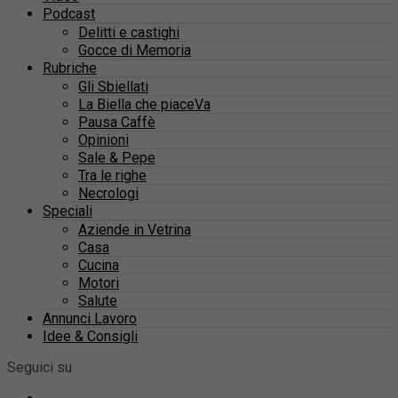
Podcast
Delitti e castighi
Gocce di Memoria
Rubriche
Gli Sbiellati
La Biella che piaceVa
Pausa Caffè
Opinioni
Sale & Pepe
Tra le righe
Necrologi
Speciali
Aziende in Vetrina
Casa
Cucina
Motori
Salute
Annunci Lavoro
Idee & Consigli
Seguici su