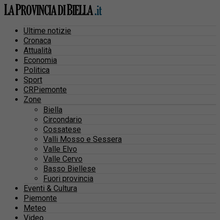
Ultime notizie
Cronaca
Attualità
Economia
Politica
Sport
CRPiemonte
Zone
Biella
Circondario
Cossatese
Valli Mosso e Sessera
Valle Elvo
Valle Cervo
Basso Biellese
Fuori provincia
Eventi & Cultura
Piemonte
Meteo
Video