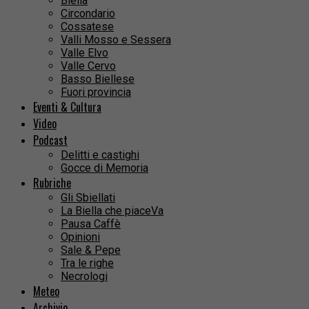
Biella
Circondario
Cossatese
Valli Mosso e Sessera
Valle Elvo
Valle Cervo
Basso Biellese
Fuori provincia
Eventi & Cultura
Video
Podcast
Delitti e castighi
Gocce di Memoria
Rubriche
Gli Sbiellati
La Biella che piaceVa
Pausa Caffè
Opinioni
Sale & Pepe
Tra le righe
Necrologi
Meteo
Archivio