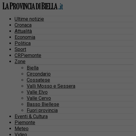
Ultime notizie
Cronaca
Attualità
Economia
Politica
Sport
CRPiemonte
Zone
Biella
Circondario
Cossatese
Valli Mosso e Sessera
Valle Elvo
Valle Cervo
Basso Biellese
Fuori provincia
Eventi & Cultura
Piemonte
Meteo
Video