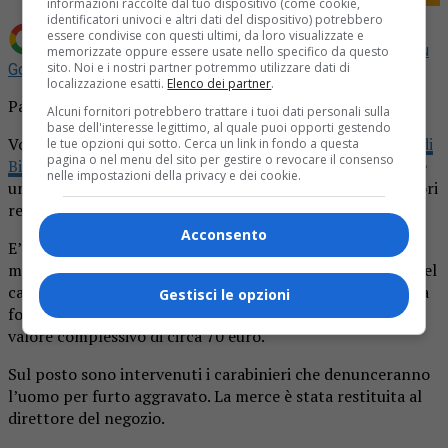
informazioni raccolte dal tuo dispositivo (come cookie,
identificatori univoci e altri dati del dispositivo) potrebbero
essere condivise con questi ultimi, da loro visualizzate e
Aggiungi La Provincia di Biella come
Fonte preferita su
memorizzate oppure essere usate nello specifico da questo
sito. Noi e i nostri partner potremmo utilizzare dati di
Google
localizzazione esatti.
Elenco dei partner
.
Paga la spesa, ma nasconde nello zaino i superalcolici
Alcuni fornitori potrebbero trattare i tuoi dati personali sulla
base dell'interesse legittimo, al quale puoi opporti gestendo
Voleva fare il furbetto l’uomo bloccato ieri all’
Esselunga di
le tue opzioni qui sotto. Cerca un link in fondo a questa
pagina o nel menu del sito per gestire o revocare il consenso
Biella
con lo zaino pieno di superalcolici. Il protagonista è
nelle impostazioni della privacy e dei cookie.
un cittadino nativo della Gambia, di 43 anni, residente fuori
regione.
Acconsento
E’ stato bloccato alla cassa dagli addetti alla sorveglianza
mentre stava regolarmente pagando la merce presente nel
carrello. Peccato che nello zaino che portava sulla schiena
Gestisci le opzioni
fossero state nascoste bottiglie di superalcolici per un
valore complessivo di circa 70 euro.
Sul posto sono intervenuti i carabinieri che denunceranno
l’uomo per furto aggravato. La merce è stata restituita al
direttore del negozio.