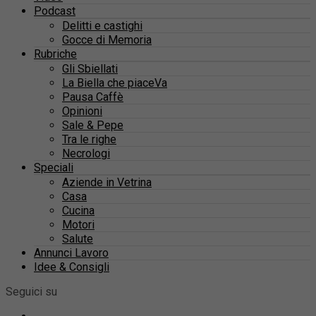
Podcast
Delitti e castighi
Gocce di Memoria
Rubriche
Gli Sbiellati
La Biella che piaceVa
Pausa Caffè
Opinioni
Sale & Pepe
Tra le righe
Necrologi
Speciali
Aziende in Vetrina
Casa
Cucina
Motori
Salute
Annunci Lavoro
Idee & Consigli
Seguici su