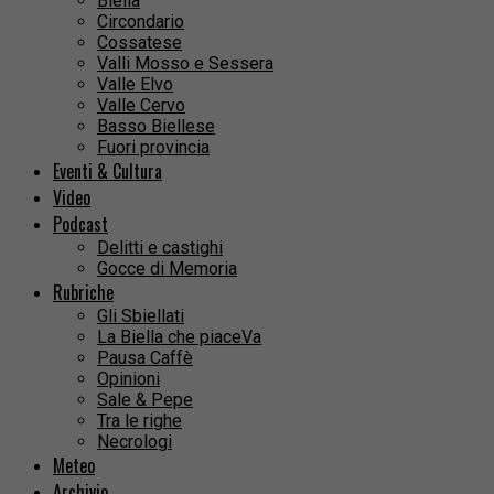
Biella
Circondario
Cossatese
Valli Mosso e Sessera
Valle Elvo
Valle Cervo
Basso Biellese
Fuori provincia
Eventi & Cultura
Video
Podcast
Delitti e castighi
Gocce di Memoria
Rubriche
Gli Sbiellati
La Biella che piaceVa
Pausa Caffè
Opinioni
Sale & Pepe
Tra le righe
Necrologi
Meteo
Archivio