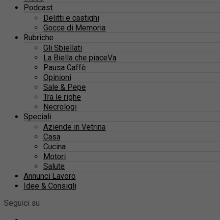
Podcast
Delitti e castighi
Gocce di Memoria
Rubriche
Gli Sbiellati
La Biella che piaceVa
Pausa Caffè
Opinioni
Sale & Pepe
Tra le righe
Necrologi
Speciali
Aziende in Vetrina
Casa
Cucina
Motori
Salute
Annunci Lavoro
Idee & Consigli
Seguici su