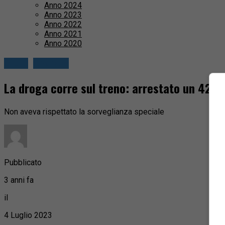
Anno 2024
Anno 2023
Anno 2022
Anno 2021
Anno 2020
Biella
Cronaca
La droga corre sul treno: arrestato un 42enn
Non aveva rispettato la sorveglianza speciale
Pubblicato
3 anni fa
il
4 Luglio 2023