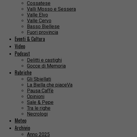
Cossatese
Valli Mosso e Sessera
Valle Elvo
Valle Cervo
Basso Biellese
Fuori provincia
Eventi & Cultura
Video
Podcast
Delitti e castighi
Gocce di Memoria
Rubriche
Gli Sbiellati
La Biella che piaceVa
Pausa Caffè
Opinioni
Sale & Pepe
Tra le righe
Necrologi
Meteo
Archivio
Anno 2025