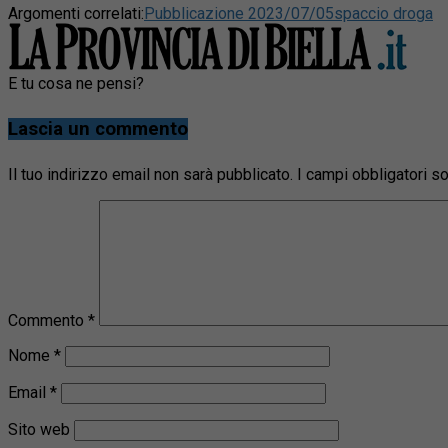
Argomenti correlati:
Pubblicazione 2023/07/05
spaccio droga
E tu cosa ne pensi?
Lascia un commento
Il tuo indirizzo email non sarà pubblicato.
I campi obbligatori 
Commento
*
Nome
*
Email
*
Sito web