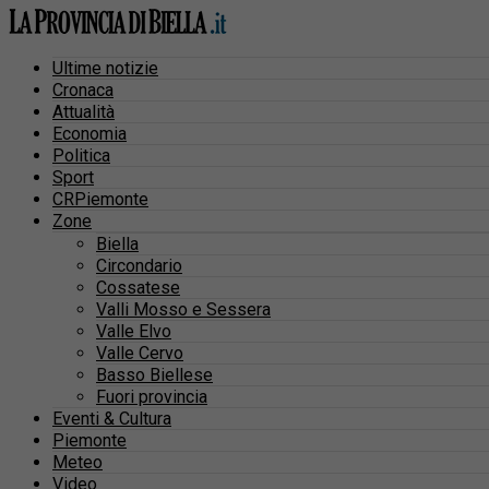
Ultime notizie
Cronaca
Attualità
Economia
Politica
Sport
CRPiemonte
Zone
Biella
Circondario
Cossatese
Valli Mosso e Sessera
Valle Elvo
Valle Cervo
Basso Biellese
Fuori provincia
Eventi & Cultura
Piemonte
Meteo
Video