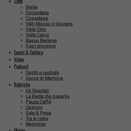
Zone
Biella
Circondario
Cossatese
Valli Mosso e Sessera
Valle Elvo
Valle Cervo
Basso Biellese
Fuori provincia
Eventi & Cultura
Video
Podcast
Delitti e castighi
Gocce di Memoria
Rubriche
Gli Sbiellati
La Biella che piaceVa
Pausa Caffè
Opinioni
Sale & Pepe
Tra le righe
Necrologi
Meteo