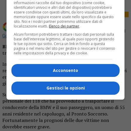
informazioni raccolte dal tuo dispositivo (come cookie,
identificatori univoci e altri dati del dispositivo) potrebbero
essere condivise con questi ultimi, da loro visualizzate e
memorizzate oppure essere usate nello specifico da questo
sito. Noi e i nostri partner potremmo utilizzare dati di
localizzazione esatti.
Elenco dei partner
.
Aggiungi La Provincia di Biella come
Fonte preferita su
Alcuni fornitori potrebbero trattare i tuoi dati personali sulla
Google
base dell'interesse legittimo, al quale puoi opporti gestendo
le tue opzioni qui sotto. Cerca un link in fondo a questa
BIELLA
– Incidente a Biella in via Rosmini, due persone
pagina o nel menu del sito per gestire o revocare il consenso
trasportate in ospedale.
nelle impostazioni della privacy e dei cookie.
Incidente tra una BMW, condotta da un uomo di 38 anni
residente fuori provincia, e una Fiat Panda, alla cui guida vi
Acconsento
era un 42enne di origine rumena residente a Biella, nella
giornata di ieri in via Rosmini angolo via Piemonte.
Gestisci le opzioni
Sul posto sono intervenuti i Carabinieri di Biella e il
personale del 118 che ha provveduto a trasportare il
conducente della BMW e il suo passeggero, un uomo di 55
anni residente nel capoluogo, al Pronto Soccorso.
Fortunatamente la prognosi delle due vittime non
dovrebbe essere grave.