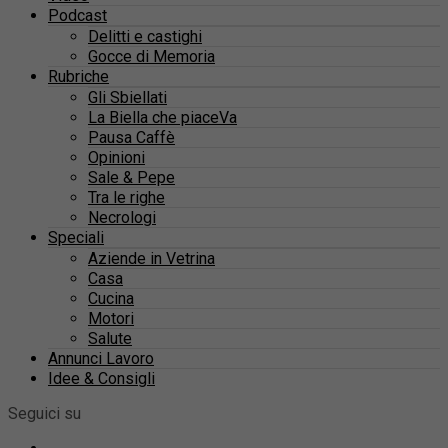
Podcast
Delitti e castighi
Gocce di Memoria
Rubriche
Gli Sbiellati
La Biella che piaceVa
Pausa Caffè
Opinioni
Sale & Pepe
Tra le righe
Necrologi
Speciali
Aziende in Vetrina
Casa
Cucina
Motori
Salute
Annunci Lavoro
Idee & Consigli
Seguici su