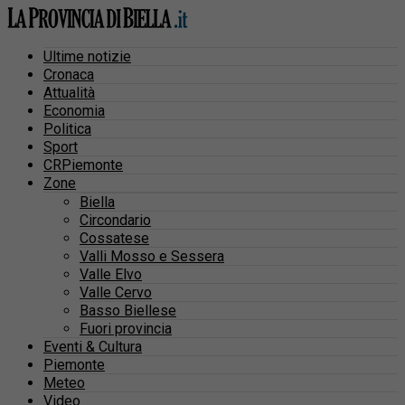
Ultime notizie
Cronaca
Attualità
Economia
Politica
Sport
CRPiemonte
Zone
Biella
Circondario
Cossatese
Valli Mosso e Sessera
Valle Elvo
Valle Cervo
Basso Biellese
Fuori provincia
Eventi & Cultura
Piemonte
Meteo
Video