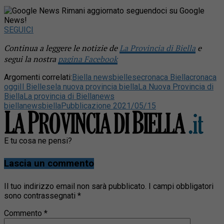
Rimani aggiornato seguendoci su Google
News!
SEGUICI
Continua a leggere le notizie de
La Provincia di Biella
e
segui la nostra
pagina Facebook
Argomenti correlati:
Biella news
biellese
cronaca Biella
cronaca
oggi
Il Biellese
la nuova provincia biella
La Nuova Provincia di
Biella
La provincia di Biella
news
biella
newsbiella
Pubblicazione 2021/05/15
E tu cosa ne pensi?
Lascia un commento
Il tuo indirizzo email non sarà pubblicato.
I campi obbligatori
sono contrassegnati
*
Commento
*