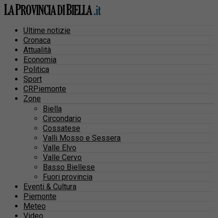
Ultime notizie
Cronaca
Attualità
Economia
Politica
Sport
CRPiemonte
Zone
Biella
Circondario
Cossatese
Valli Mosso e Sessera
Valle Elvo
Valle Cervo
Basso Biellese
Fuori provincia
Eventi & Cultura
Piemonte
Meteo
Video