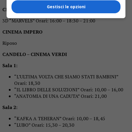
Gestisci le opzioni
CINEMA TEATRO ODEON
3D “MARVELS” Orari: 16:00 – 18:30 – 21:00
CINEMA IMPERO
Riposo
CANDELO – CINEMA VERDI
Sala 1:
“L’ULTIMA VOLTA CHE SIAMO STATI BAMBINI”
Orari: 18,30
“IL LIBRO DELLE SOLUZIONI” Orari: 10,00 – 16,00
“ANATOMIA DI UNA CADUTA” Orari: 21,00
Sala 2:
“KAFKA A TEHERAN” Orari: 10,00 – 18,45
“LUBO” Orari: 15,30 – 20,30