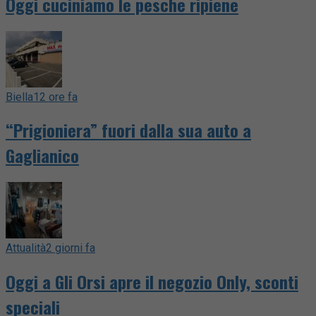
Oggi cuciniamo le pesche ripiene
Biella
12 ore fa
“Prigioniera” fuori dalla sua auto a
Gaglianico
Attualità
2 giorni fa
Oggi a Gli Orsi apre il negozio Only, sconti
speciali