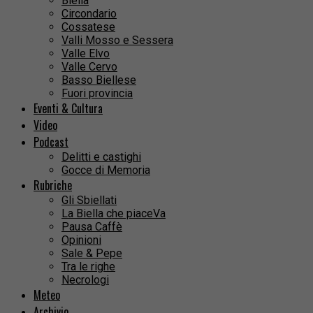
Biella
Circondario
Cossatese
Valli Mosso e Sessera
Valle Elvo
Valle Cervo
Basso Biellese
Fuori provincia
Eventi & Cultura
Video
Podcast
Delitti e castighi
Gocce di Memoria
Rubriche
Gli Sbiellati
La Biella che piaceVa
Pausa Caffè
Opinioni
Sale & Pepe
Tra le righe
Necrologi
Meteo
Archivio