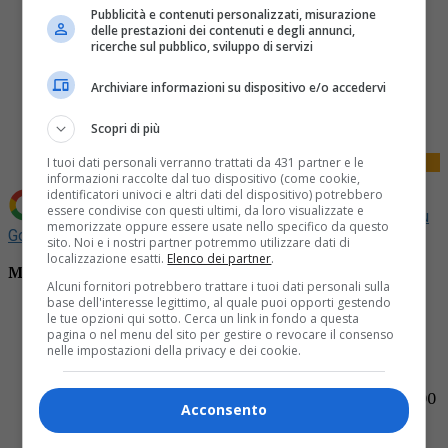
Pubblicità e contenuti personalizzati, misurazione
delle prestazioni dei contenuti e degli annunci,
ricerche sul pubblico, sviluppo di servizi
Share
Archiviare informazioni su dispositivo e/o accedervi
Tweet
Scopri di più
I tuoi dati personali verranno trattati da 431 partner e le
informazioni raccolte dal tuo dispositivo (come cookie,
identificatori univoci e altri dati del dispositivo) potrebbero
essere condivise con questi ultimi, da loro visualizzate e
Aggiungi La Provincia di Biella come
Fonte preferita su
memorizzate oppure essere usate nello specifico da questo
Google
sito. Noi e i nostri partner potremmo utilizzare dati di
localizzazione esatti.
Elenco dei partner
.
MULTISALA MAZZINI
Alcuni fornitori potrebbero trattare i tuoi dati personali sulla
base dell'interesse legittimo, al quale puoi opporti gestendo
Sala 1:
le tue opzioni qui sotto. Cerca un link in fondo a questa
“FIVE NIGHTS AT FREDDY’S” Orari: 21
pagina o nel menu del sito per gestire o revocare il consenso
nelle impostazioni della privacy e dei cookie.
“TROLLS 3 – TUTTI INSIEME” Orari: 16:00 – 18:00
Sala 2:
“C’E’ ANCORA DOMANI” Orari: 16:00 – 18:30 – 21:00
Acconsento
Sala 3:
“COMANDANTE” Orari: 17:00 – 21:00