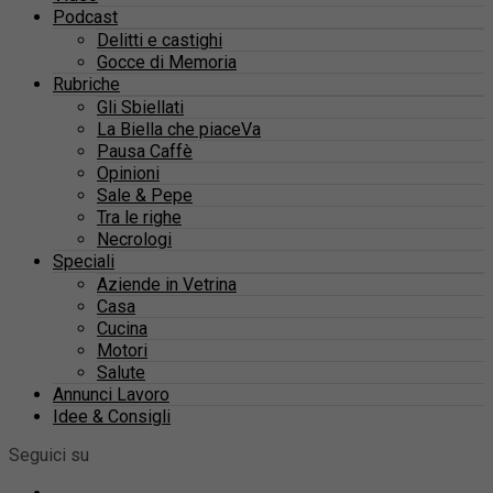
Podcast
Delitti e castighi
Gocce di Memoria
Rubriche
Gli Sbiellati
La Biella che piaceVa
Pausa Caffè
Opinioni
Sale & Pepe
Tra le righe
Necrologi
Speciali
Aziende in Vetrina
Casa
Cucina
Motori
Salute
Annunci Lavoro
Idee & Consigli
Seguici su