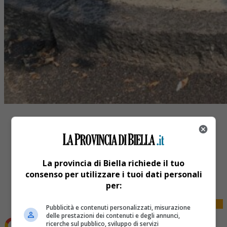
La provincia di Biella richiede il tuo
Share
consenso per utilizzare i tuoi dati personali
Tweet
per:
Pubblicità e contenuti personalizzati, misurazione
delle prestazioni dei contenuti e degli annunci,
ricerche sul pubblico, sviluppo di servizi