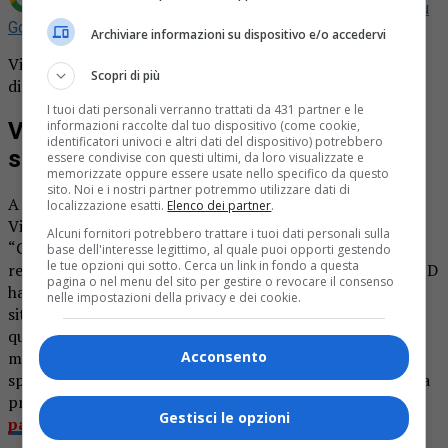
Aggiungi La Provincia di Biella come
Fonte preferita su
Google
Archiviare informazioni su dispositivo e/o accedervi
Villaggio Lamarmora, il PD interroga sui marciapiedi
Scopri di più
disastrati.
I tuoi dati personali verranno trattati da 431 partner e le
Villaggio Lamarmora, il PD interroga
informazioni raccolte dal tuo dispositivo (come cookie,
identificatori univoci e altri dati del dispositivo) potrebbero
sui marciapiedi disastrati
essere condivise con questi ultimi, da loro visualizzate e
memorizzate oppure essere usate nello specifico da questo
sito. Noi e i nostri partner potremmo utilizzare dati di
A seguito delle segnalazioni ricevute dai residenti del
localizzazione esatti.
Elenco dei partner
.
Villaggio Lamarmora durante la prima tappa di
Alcuni fornitori potrebbero trattare i tuoi dati personali sulla
“Circolando!” – gli incontri del Partito Democratico con i
base dell'interesse legittimo, al quale puoi opporti gestendo
le tue opzioni qui sotto. Cerca un link in fondo a questa
residenti nei quartieri cittadini – il gruppo consiliare del PD
pagina o nel menu del sito per gestire o revocare il consenso
ha presento due interrogazioni: una per conoscere la
nelle impostazioni della privacy e dei cookie.
situazione attuale degli alloggi
ATC
, una ferita aperta nel
quartiere, e l’altra per chiedere la sistemazione del
marciapiedi all’angolo tra via Lombardia e via Trivero,
Acconsento
sprofondato parzialmente a seguito delle piogge di questa
primavera.
LEGGI ANCHE:
Terminati i lavori nelle
Gestisci le opzioni
palestre di via Pella dell’IIS Quintino Sella