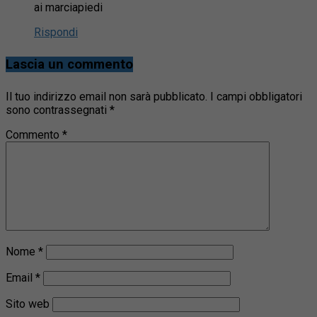
ai marciapiedi
Rispondi
Lascia un commento
Il tuo indirizzo email non sarà pubblicato.
I campi obbligatori
sono contrassegnati
*
Commento
*
Nome
*
Email
*
Sito web