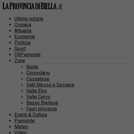
Ultime notizie
Cronaca
Attualità
Economia
Politica
Sport
CRPiemonte
Zone
Biella
Circondario
Cossatese
Valli Mosso e Sessera
Valle Elvo
Valle Cervo
Basso Biellese
Fuori provincia
Eventi & Cultura
Piemonte
Meteo
Video