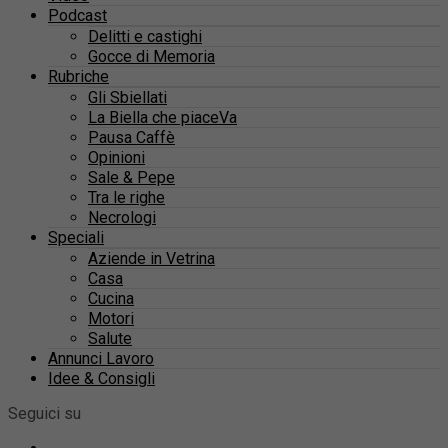
Podcast
Delitti e castighi
Gocce di Memoria
Rubriche
Gli Sbiellati
La Biella che piaceVa
Pausa Caffè
Opinioni
Sale & Pepe
Tra le righe
Necrologi
Speciali
Aziende in Vetrina
Casa
Cucina
Motori
Salute
Annunci Lavoro
Idee & Consigli
Seguici su