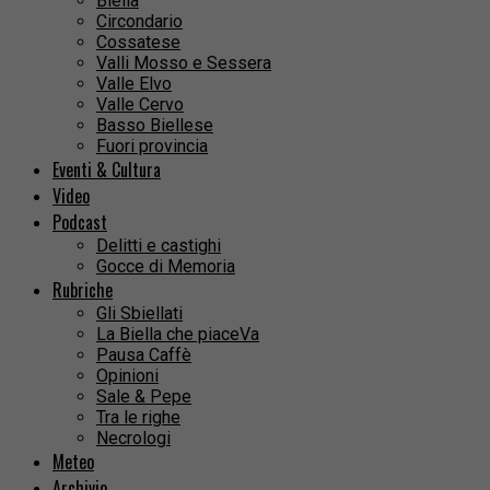
Biella
Circondario
Cossatese
Valli Mosso e Sessera
Valle Elvo
Valle Cervo
Basso Biellese
Fuori provincia
Eventi & Cultura
Video
Podcast
Delitti e castighi
Gocce di Memoria
Rubriche
Gli Sbiellati
La Biella che piaceVa
Pausa Caffè
Opinioni
Sale & Pepe
Tra le righe
Necrologi
Meteo
Archivio