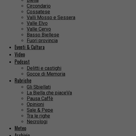
Biella
Circondario
Cossatese
Valli Mosso e Sessera
Valle Elvo
Valle Cervo
Basso Biellese
Fuori provincia
Eventi & Cultura
Video
Podcast
Delitti e castighi
Gocce di Memoria
Rubriche
Gli Sbiellati
La Biella che piaceVa
Pausa Caffè
Opinioni
Sale & Pepe
Tra le righe
Necrologi
Meteo
Archivio