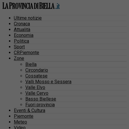
Ultime notizie
Cronaca
Attualità
Economia
Politica
Sport
CRPiemonte
Zone
Biella
Circondario
Cossatese
Valli Mosso e Sessera
Valle Elvo
Valle Cervo
Basso Biellese
Fuori provincia
Eventi & Cultura
Piemonte
Meteo
Video