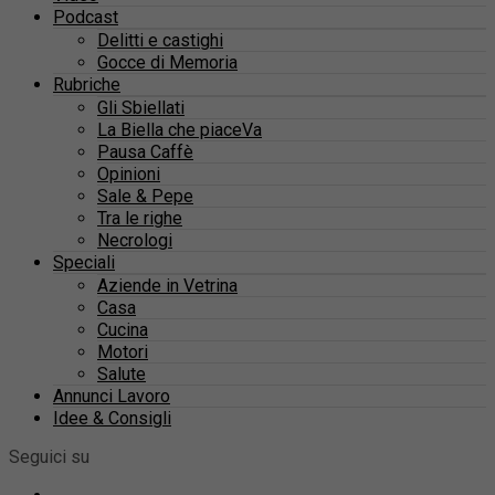
Podcast
Delitti e castighi
Gocce di Memoria
Rubriche
Gli Sbiellati
La Biella che piaceVa
Pausa Caffè
Opinioni
Sale & Pepe
Tra le righe
Necrologi
Speciali
Aziende in Vetrina
Casa
Cucina
Motori
Salute
Annunci Lavoro
Idee & Consigli
Seguici su