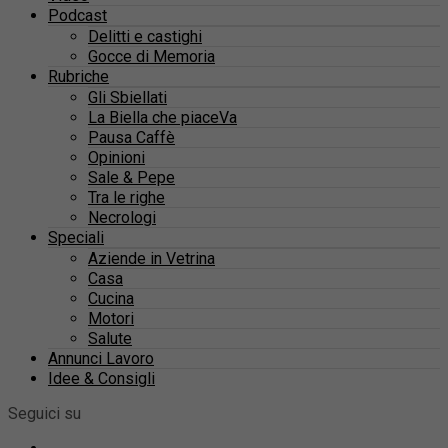
Podcast
Delitti e castighi
Gocce di Memoria
Rubriche
Gli Sbiellati
La Biella che piaceVa
Pausa Caffè
Opinioni
Sale & Pepe
Tra le righe
Necrologi
Speciali
Aziende in Vetrina
Casa
Cucina
Motori
Salute
Annunci Lavoro
Idee & Consigli
Seguici su