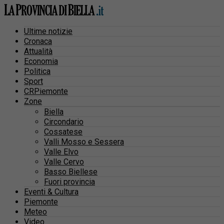
Ultime notizie
Cronaca
Attualità
Economia
Politica
Sport
CRPiemonte
Zone
Biella
Circondario
Cossatese
Valli Mosso e Sessera
Valle Elvo
Valle Cervo
Basso Biellese
Fuori provincia
Eventi & Cultura
Piemonte
Meteo
Video