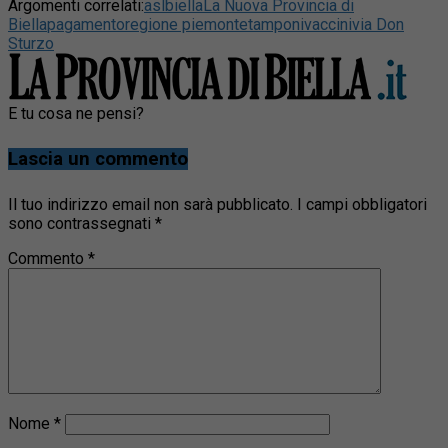
Argomenti correlati:
asl
biella
La Nuova Provincia di
Biella
pagamento
regione piemonte
tamponi
vaccini
via Don
Sturzo
E tu cosa ne pensi?
Lascia un commento
Il tuo indirizzo email non sarà pubblicato.
I campi obbligatori
sono contrassegnati
*
Commento
*
Nome
*