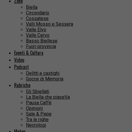
Zone
Biella
Circondario
Cossatese
Valli Mosso e Sessera
Valle Elvo
Valle Cervo
Basso Biellese
Fuori provincia
Eventi & Cultura
Video
Podcast
Delitti e castighi
Gocce di Memoria
Rubriche
Gli Sbiellati
La Biella che piaceVa
Pausa Caffè
Opinioni
Sale & Pepe
Tra le righe
Necrologi
Meteo