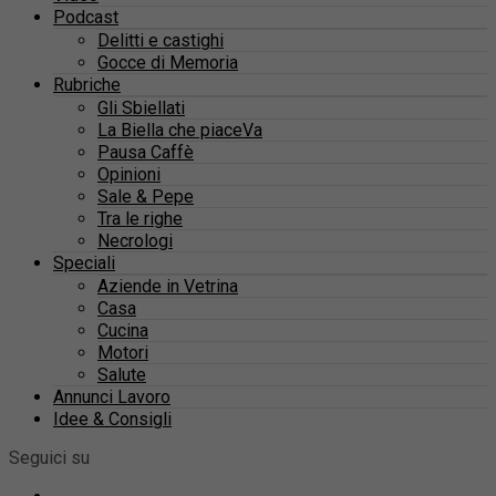
Podcast
Delitti e castighi
Gocce di Memoria
Rubriche
Gli Sbiellati
La Biella che piaceVa
Pausa Caffè
Opinioni
Sale & Pepe
Tra le righe
Necrologi
Speciali
Aziende in Vetrina
Casa
Cucina
Motori
Salute
Annunci Lavoro
Idee & Consigli
Seguici su