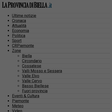
Ultime notizie
Cronaca
Attualità
Economia
Politica
Sport
CRPiemonte
Zone
Biella
Circondario
Cossatese
Valli Mosso e Sessera
Valle Elvo
Valle Cervo
Basso Biellese
Fuori provincia
Eventi & Cultura
Piemonte
Meteo
Video