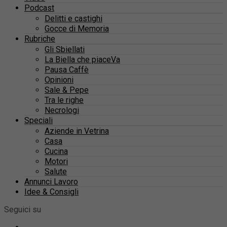
Podcast
Delitti e castighi
Gocce di Memoria
Rubriche
Gli Sbiellati
La Biella che piaceVa
Pausa Caffè
Opinioni
Sale & Pepe
Tra le righe
Necrologi
Speciali
Aziende in Vetrina
Casa
Cucina
Motori
Salute
Annunci Lavoro
Idee & Consigli
Seguici su