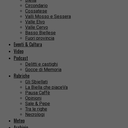
Biella
Circondario
Cossatese
Valli Mosso e Sessera
Valle Elvo
Valle Cervo
Basso Biellese
Fuori provincia
Eventi & Cultura
Video
Podcast
Delitti e castighi
Gocce di Memoria
Rubriche
Gli Sbiellati
La Biella che piaceVa
Pausa Caffè
Opinioni
Sale & Pepe
Tra le righe
Necrologi
Meteo
Archivio