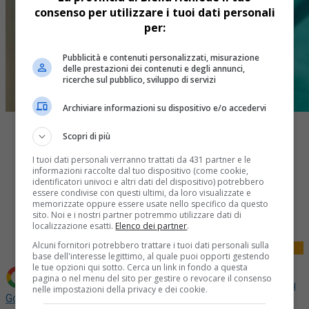
consenso per utilizzare i tuoi dati personali
per:
Pubblicità e contenuti personalizzati, misurazione
delle prestazioni dei contenuti e degli annunci,
ricerche sul pubblico, sviluppo di servizi
Archiviare informazioni su dispositivo e/o accedervi
Scopri di più
I tuoi dati personali verranno trattati da 431 partner e le
informazioni raccolte dal tuo dispositivo (come cookie,
identificatori univoci e altri dati del dispositivo) potrebbero
essere condivise con questi ultimi, da loro visualizzate e
Share
memorizzate oppure essere usate nello specifico da questo
Tweet
sito. Noi e i nostri partner potremmo utilizzare dati di
localizzazione esatti.
Elenco dei partner
.
Alcuni fornitori potrebbero trattare i tuoi dati personali sulla
base dell'interesse legittimo, al quale puoi opporti gestendo
le tue opzioni qui sotto. Cerca un link in fondo a questa
pagina o nel menu del sito per gestire o revocare il consenso
Aggiungi La Provincia di Biella come
Fonte preferita su
nelle impostazioni della privacy e dei cookie.
Google