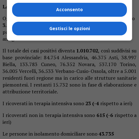
LA SITUAZIONE DEI CONTAGI
Acconsento
Oggi l’Unità di Crisi della Regione Piemonte ha comunicato
3.206
nuovi casi di persone risultate positive al Covid-19,
Gestisci le opzioni
pari al
9,5%
di
33.851
tamponi eseguiti, di cui
28.827
antigenici.
Il totale dei casi positivi diventa
1.
010.702
, così suddivisi su
base provinciale: 84.754 Alessandria, 46.375 Asti, 38.997
Biella, 133.783 Cuneo, 76.352 Novara, 537.170 Torino,
36.005 Vercelli, 36.533 Verbano-Cusio-Ossola, oltre a 5.001
residenti fuori regione ma in carico alle strutture sanitarie
piemontesi. I restanti 15.732 sono in fase di elaborazione e
attribuzione territoriale.
I ricoverati in terapia intensiva sono
23 (-4
rispetto a ieri)
I ricoverati non in terapia intensiva sono
615 (-6
rispetto a
ieri)
Le persone in isolamento domiciliare sono
43.735