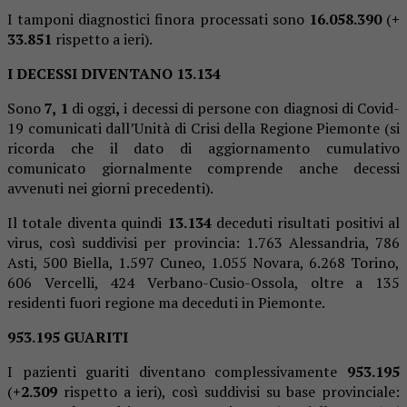
I tamponi diagnostici finora processati sono
16.058.390
(
+
33.851
rispetto a ieri).
I DECESSI DIVENTANO
13.134
Sono
7
,
1
di oggi
,
i decessi di persone con diagnosi di Covid-
19 comunicati dall’Unità di Crisi della Regione Piemonte (si
ricorda che il dato di aggiornamento cumulativo
comunicato giornalmente comprende anche decessi
avvenuti nei giorni precedenti).
Il totale diventa quindi
13.134
deceduti risultati positivi al
virus, così suddivisi per provincia: 1.763 Alessandria, 786
Asti, 500 Biella, 1.597 Cuneo, 1.055 Novara, 6.268 Torino,
606 Vercelli, 424 Verbano-Cusio-Ossola, oltre a 135
residenti fuori regione ma deceduti in Piemonte.
953.195
GUARITI
I pazienti guariti diventano complessivamente
953.195
(
+
2.309
rispetto a ieri), così suddivisi su base provinciale: