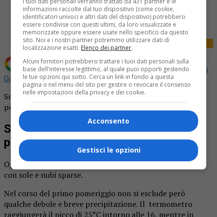
I tuoi dati personali verranno trattati da 431 partner e le
Share
informazioni raccolte dal tuo dispositivo (come cookie,
Tweet
identificatori univoci e altri dati del dispositivo) potrebbero
essere condivise con questi ultimi, da loro visualizzate e
memorizzate oppure essere usate nello specifico da questo
sito. Noi e i nostri partner potremmo utilizzare dati di
localizzazione esatti.
Elenco dei partner
.
Alcuni fornitori potrebbero trattare i tuoi dati personali sulla
base dell'interesse legittimo, al quale puoi opporti gestendo
Aggiungi La Provincia di Biella come
Fonte preferita su
le tue opzioni qui sotto. Cerca un link in fondo a questa
Google
pagina o nel menu del sito per gestire o revocare il consenso
nelle impostazioni della privacy e dei cookie.
Sole e nubi sparse, ma potrebbe piovere nel primo
pomeriggio.
Acconsento
Sole e nubi sparse, ma potrebbe
piovere nel primo pomeriggio
Gestisci le opzioni
Oggi a Biella il tempo si presenterà generalmente stabile,
con sole e nubi sparse.
Nel corso del primo pomeriggio non si esclude però
qualche debole e breve precipitazione. Il termometro
raggiungerà il picco di 25°C intorno alle 16, mentre in