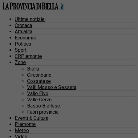
Ultime notizie
Cronaca
Attualità
Economia
Politica
Sport
CRPiemonte
Zone
Biella
Circondario
Cossatese
Valli Mosso e Sessera
Valle Elvo
Valle Cervo
Basso Biellese
Fuori provincia
Eventi & Cultura
Piemonte
Meteo
Video