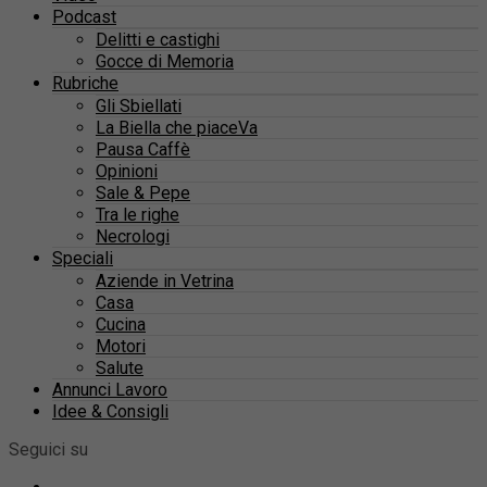
Podcast
Delitti e castighi
Gocce di Memoria
Rubriche
Gli Sbiellati
La Biella che piaceVa
Pausa Caffè
Opinioni
Sale & Pepe
Tra le righe
Necrologi
Speciali
Aziende in Vetrina
Casa
Cucina
Motori
Salute
Annunci Lavoro
Idee & Consigli
Seguici su