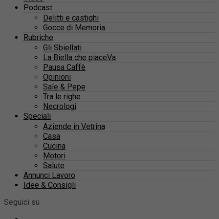
Podcast
Delitti e castighi
Gocce di Memoria
Rubriche
Gli Sbiellati
La Biella che piaceVa
Pausa Caffè
Opinioni
Sale & Pepe
Tra le righe
Necrologi
Speciali
Aziende in Vetrina
Casa
Cucina
Motori
Salute
Annunci Lavoro
Idee & Consigli
Seguici su