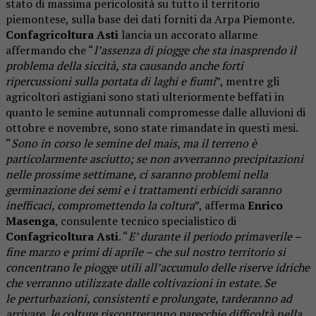
stato di massima pericolosità su tutto il territorio
piemontese, sulla base dei dati forniti da Arpa Piemonte.
Confagricoltura Asti
lancia un accorato allarme
affermando che “
l’assenza di piogge che sta inasprendo il
problema della siccità, sta causando anche forti
ripercussioni sulla portata di laghi e fiumi
”, mentre gli
agricoltori astigiani sono stati ulteriormente beffati in
quanto le semine autunnali compromesse dalle alluvioni di
ottobre e novembre, sono state rimandate in questi mesi.
“
Sono in corso le semine del mais, ma il terreno è
particolarmente asciutto; se non avverranno precipitazioni
nelle prossime settimane, ci saranno problemi nella
germinazione dei semi e i trattamenti erbicidi saranno
inefficaci, compromettendo la coltura
”, afferma
Enrico
Masenga
, consulente tecnico specialistico di
Confagricoltura Asti
. “
E’ durante il periodo primaverile –
fine marzo e primi di aprile – che sul nostro territorio si
concentrano le piogge utili all’accumulo delle riserve idriche
che verranno utilizzate dalle coltivazioni in estate. Se
le perturbazioni, consistenti e prolungate, tarderanno ad
arrivare, le colture riscontreranno parecchie difficoltà nella