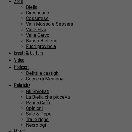
Zone
Biella
Circondario
Cossatese
Valli Mosso e Sessera
Valle Elvo
Valle Cervo
Basso Biellese
Fuori provincia
Eventi & Cultura
Video
Podcast
Delitti e castighi
Gocce di Memoria
Rubriche
Gli Sbiellati
La Biella che piaceVa
Pausa Caffè
Opinioni
Sale & Pepe
Tra le righe
Necrologi
Meteo