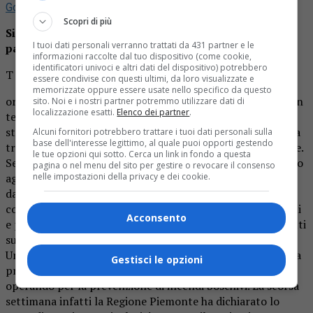
Google
Scopri di più
Siccità: un altro problema per l’agricoltura già
I tuoi dati personali verranno trattati da 431 partner e le
particolarmente danneggiata.
informazioni raccolte dal tuo dispositivo (come cookie,
identificatori univoci e altri dati del dispositivo) potrebbero
T
essere condivise con questi ultimi, da loro visualizzate e
memorizzate oppure essere usate nello specifico da questo
orna l’incubo siccità nelle campagne. Dopo un inverno con
sito. Noi e i nostri partner potremmo utilizzare dati di
localizzazione esatti.
Elenco dei partner
.
temperature nettamente superiori rispetto alle medie
stagionali e un’assenza di precipitazioni che dura ormai da
Alcuni fornitori potrebbero trattare i tuoi dati personali sulla
base dell'interesse legittimo, al quale puoi opporti gestendo
troppe settimane, la situazione sta diventando allarmante.
le tue opzioni qui sotto. Cerca un link in fondo a questa
Sembra non esserci un momento di tregua per il comparto
pagina o nel menu del sito per gestire o revocare il consenso
nelle impostazioni della privacy e dei cookie.
agricolo che, oltre alla carenza di manodopera causata
dall’emergenza coronavirus, ora sta subendo le
conseguenze di un noto e sempre pesante flagello. Ad Asti
Acconsento
e provincia si cominciano purtroppo a vedere i primi effetti
sulle coltivazioni e si teme per le semine primaverili.
Un problema che sta avanzando pericolosamente tanto da
Gestisci le opzioni
preoccupare anche le istituzioni pubbliche che stanno
operando per la prevenzione di incendi boschivi. La scorsa
settimana infatti la Regione Piemonte ha dichiarato lo