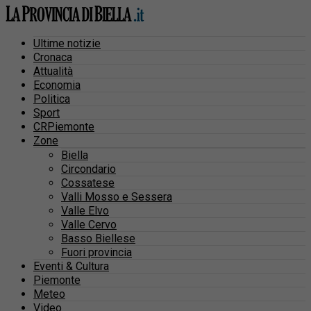
Ultime notizie
Cronaca
Attualità
Economia
Politica
Sport
CRPiemonte
Zone
Biella
Circondario
Cossatese
Valli Mosso e Sessera
Valle Elvo
Valle Cervo
Basso Biellese
Fuori provincia
Eventi & Cultura
Piemonte
Meteo
Video