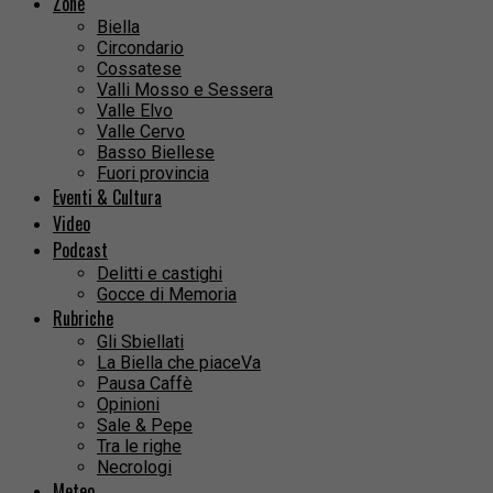
Zone
Biella
Circondario
Cossatese
Valli Mosso e Sessera
Valle Elvo
Valle Cervo
Basso Biellese
Fuori provincia
Eventi & Cultura
Video
Podcast
Delitti e castighi
Gocce di Memoria
Rubriche
Gli Sbiellati
La Biella che piaceVa
Pausa Caffè
Opinioni
Sale & Pepe
Tra le righe
Necrologi
Meteo