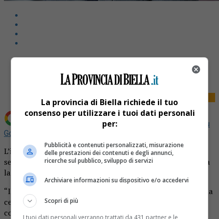
Share
Tweet
La provincia di Biella richiede il tuo
consenso per utilizzare i tuoi dati personali
per:
Aggiungi La Provincia di Biella come
Fonte preferita su
Google
Pubblicità e contenuti personalizzati, misurazione
L’intero consiglio di amministrazione della Juventus ieri
delle prestazioni dei contenuti e degli annunci,
ricerche sul pubblico, sviluppo di servizi
sera, dopo un consiglio straordinario del cda. Lo conferma
la società.
Archiviare informazioni su dispositivo e/o accedervi
“I membri del Consiglio di Amministrazione, considerata la
Scopri di più
centralità e rilevanza delle questioni legali e tecnico-
contabili pendenti, hanno ritenuto conforme al miglior
I tuoi dati personali verranno trattati da 431 partner e le