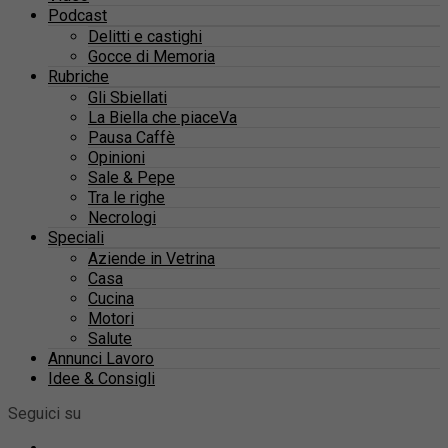
Podcast
Delitti e castighi
Gocce di Memoria
Rubriche
Gli Sbiellati
La Biella che piaceVa
Pausa Caffè
Opinioni
Sale & Pepe
Tra le righe
Necrologi
Speciali
Aziende in Vetrina
Casa
Cucina
Motori
Salute
Annunci Lavoro
Idee & Consigli
Seguici su