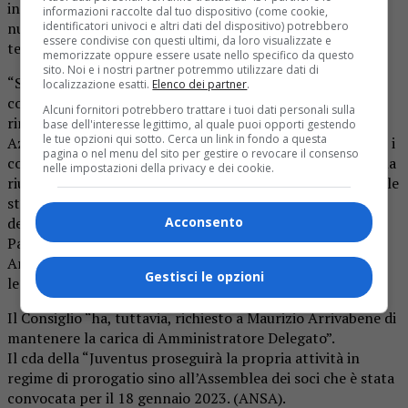
interesse sociale raccomandare che Juventus si doti di un
informazioni raccolte dal tuo dispositivo (come cookie,
identificatori univoci e altri dati del dispositivo) potrebbero
nuovo Consiglio di Amministrazione che affronti questi
essere condivise con questi ultimi, da loro visualizzate e
temi.
memorizzate oppure essere usate nello specifico da questo
sito. Noi e i nostri partner potremmo utilizzare dati di
“Su proposta del presidente Andrea Agnelli e onde
localizzazione esatti.
Elenco dei partner
.
consentire che la decisione sul rinnovo del Consiglio sia
Alcuni fornitori potrebbero trattare i tuoi dati personali sulla
rimessa nel più breve tempo possibile all’Assemblea degli
base dell'interesse legittimo, al quale puoi opporti gestendo
le tue opzioni qui sotto. Cerca un link in fondo a questa
Azionisti – si legge in una nota diffusa dalla società – tutti i
pagina o nel menu del sito per gestire o revocare il consenso
componenti del Consiglio di Amministrazione presenti alla
nelle impostazioni della privacy e dei cookie.
riunione hanno dichiarato di rinunciare all’incarico”. “Per le
stesse ragioni, ciascuno dei tre amministratori titolari di
Acconsento
deleghe (il presidente Andrea Agnelli, il vicepresidente
Pavel Nedved e l’amministratore delegato Maurizio
Arrivabene) ha ritenuto opportuno rimettere al Consiglio
Gestisci le opzioni
le deleghe agli stessi conferite”.
Il Consiglio “ha, tuttavia, richiesto a Maurizio Arrivabene di
mantenere la carica di Amministratore Delegato”.
Il cda della “Juventus proseguirà la propria attività in
regime di prorogatio sino all’Assemblea dei soci che è stata
convocata per il 18 gennaio 2023. (ANSA).