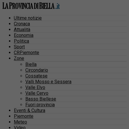
Ultime notizie
Cronaca
Attualità
Economia
Politica
Sport
CRPiemonte
Zone
Biella
Circondario
Cossatese
Valli Mosso e Sessera
Valle Elvo
Valle Cervo
Basso Biellese
Fuori provincia
Eventi & Cultura
Piemonte
Meteo
Video