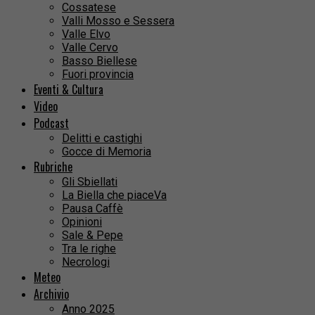
Cossatese
Valli Mosso e Sessera
Valle Elvo
Valle Cervo
Basso Biellese
Fuori provincia
Eventi & Cultura
Video
Podcast
Delitti e castighi
Gocce di Memoria
Rubriche
Gli Sbiellati
La Biella che piaceVa
Pausa Caffè
Opinioni
Sale & Pepe
Tra le righe
Necrologi
Meteo
Archivio
Anno 2025