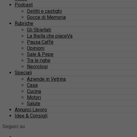
Podcast
Delitti e castighi
Gocce di Memoria
Rubriche
Gli Sbiellati
La Biella che piaceVa
Pausa Caffè
Opinioni
Sale & Pepe
Tra le righe
Necrologi
Speciali
Aziende in Vetrina
Casa
Cucina
Motori
Salute
Annunci Lavoro
Idee & Consigli
Seguici su