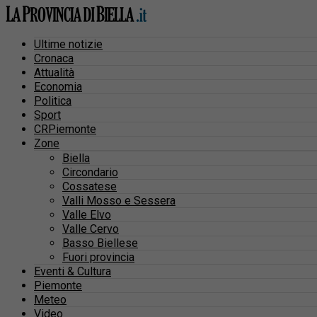
Ultime notizie
Cronaca
Attualità
Economia
Politica
Sport
CRPiemonte
Zone
Biella
Circondario
Cossatese
Valli Mosso e Sessera
Valle Elvo
Valle Cervo
Basso Biellese
Fuori provincia
Eventi & Cultura
Piemonte
Meteo
Video