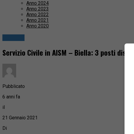
Anno 2024
Anno 2023
Anno 2022
Anno 2021
Anno 2020
Attualità
Servizio Civile in AISM – Biella: 3 posti dispon
Pubblicato
6 anni fa
il
21 Gennaio 2021
Di