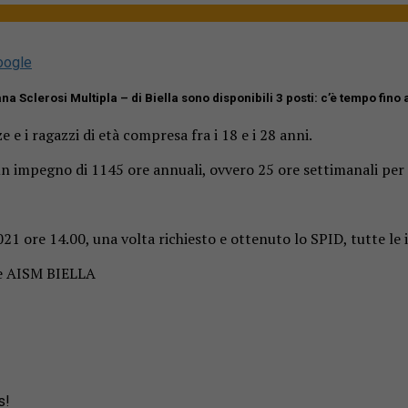
oogle
a Sclerosi Multipla – di Biella sono disponibili 3 posti: c’è tempo fino
 e i ragazzi di età compresa fra i 18 e i 28 anni.
n impegno di 1145 ore annuali, ovvero 25 ore settimanali per i
ore 14.00, una volta richiesto e ottenuto lo SPID, tutte le inf
are AISM BIELLA
s!