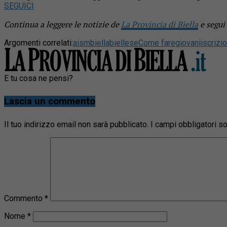
SEGUICI
Continua a leggere le notizie de
La Provincia di Biella
e segui
Argomenti correlati:
aism
biella
biellese
Come fare
giovani
iscrizio
E tu cosa ne pensi?
Lascia un commento
Il tuo indirizzo email non sarà pubblicato.
I campi obbligatori 
Commento
*
Nome
*