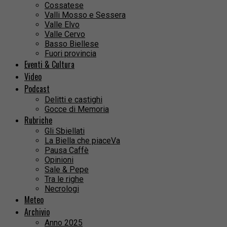
Cossatese
Valli Mosso e Sessera
Valle Elvo
Valle Cervo
Basso Biellese
Fuori provincia
Eventi & Cultura
Video
Podcast
Delitti e castighi
Gocce di Memoria
Rubriche
Gli Sbiellati
La Biella che piaceVa
Pausa Caffè
Opinioni
Sale & Pepe
Tra le righe
Necrologi
Meteo
Archivio
Anno 2025