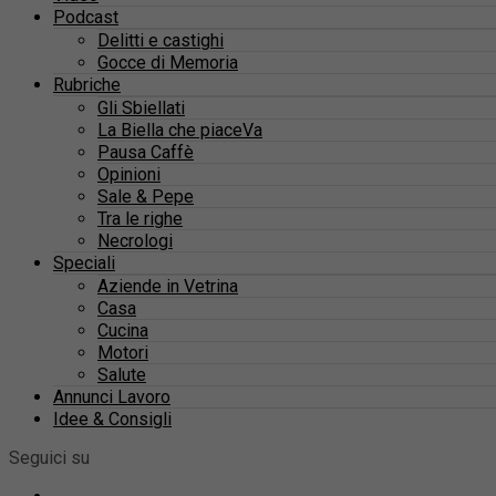
Podcast
Delitti e castighi
Gocce di Memoria
Rubriche
Gli Sbiellati
La Biella che piaceVa
Pausa Caffè
Opinioni
Sale & Pepe
Tra le righe
Necrologi
Speciali
Aziende in Vetrina
Casa
Cucina
Motori
Salute
Annunci Lavoro
Idee & Consigli
Seguici su