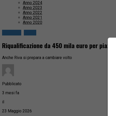
Anno 2024
Anno 2023
Anno 2022
Anno 2021
Anno 2020
Attualità
Biella
Riqualificazione da 450 mila euro per piazza
Anche Riva si prepara a cambiare volto
Pubblicato
3 mesi fa
il
23 Maggio 2026