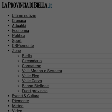
Ultime notizie
Cronaca
Attualità
Economia
Politica
Sport
CRPiemonte
Zone
Biella
Circondario
Cossatese
Valli Mosso e Sessera
Valle Elvo
Valle Cervo
Basso Biellese
Fuori provincia
Eventi & Cultura
Piemonte
Meteo
Video