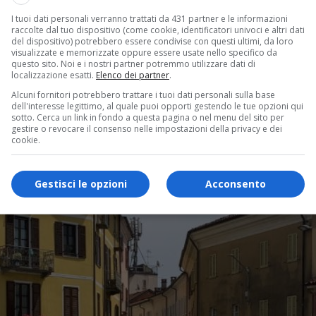
I tuoi dati personali verranno trattati da 431 partner e le informazioni
raccolte dal tuo dispositivo (come cookie, identificatori univoci e altri dati
del dispositivo) potrebbero essere condivise con questi ultimi, da loro
visualizzate e memorizzate oppure essere usate nello specifico da
questo sito. Noi e i nostri partner potremmo utilizzare dati di
localizzazione esatti.
Elenco dei partner
.
Alcuni fornitori potrebbero trattare i tuoi dati personali sulla base
dell'interesse legittimo, al quale puoi opporti gestendo le tue opzioni qui
sotto. Cerca un link in fondo a questa pagina o nel menu del sito per
gestire o revocare il consenso nelle impostazioni della privacy e dei
cookie.
Gestisci le opzioni
Acconsento