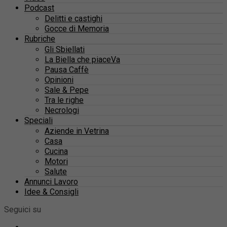
Podcast
Delitti e castighi
Gocce di Memoria
Rubriche
Gli Sbiellati
La Biella che piaceVa
Pausa Caffè
Opinioni
Sale & Pepe
Tra le righe
Necrologi
Speciali
Aziende in Vetrina
Casa
Cucina
Motori
Salute
Annunci Lavoro
Idee & Consigli
Seguici su