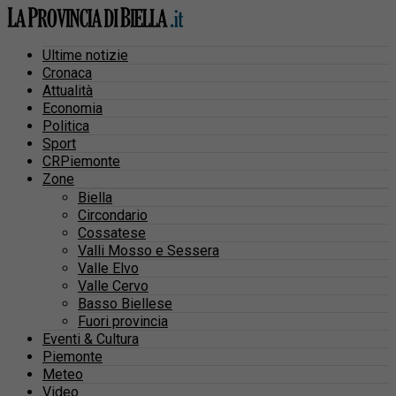
Ultime notizie
Cronaca
Attualità
Economia
Politica
Sport
CRPiemonte
Zone
Biella
Circondario
Cossatese
Valli Mosso e Sessera
Valle Elvo
Valle Cervo
Basso Biellese
Fuori provincia
Eventi & Cultura
Piemonte
Meteo
Video