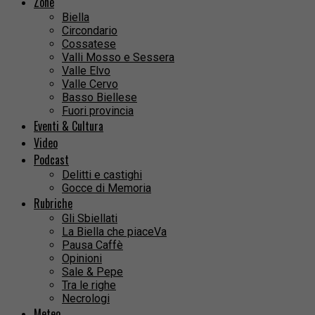
Zone
Biella
Circondario
Cossatese
Valli Mosso e Sessera
Valle Elvo
Valle Cervo
Basso Biellese
Fuori provincia
Eventi & Cultura
Video
Podcast
Delitti e castighi
Gocce di Memoria
Rubriche
Gli Sbiellati
La Biella che piaceVa
Pausa Caffè
Opinioni
Sale & Pepe
Tra le righe
Necrologi
Meteo