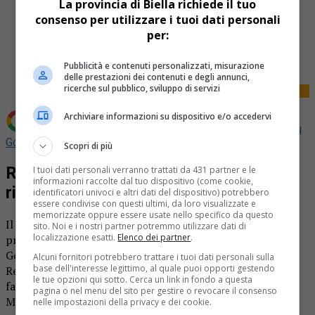
La provincia di Biella richiede il tuo
consenso per utilizzare i tuoi dati personali
per:
Share
Tweet
Pubblicità e contenuti personalizzati, misurazione
delle prestazioni dei contenuti e degli annunci,
ricerche sul pubblico, sviluppo di servizi
Archiviare informazioni su dispositivo e/o accedervi
Aggiungi La Provincia di Biella come
Fonte preferita su
Google
Scopri di più
Regione Piemonte approvata la
I tuoi dati personali verranno trattati da 431 partner e le
informazioni raccolte dal tuo dispositivo (come cookie,
richiesta di una maggiore autonomia
identificatori univoci e altri dati del dispositivo) potrebbero
essere condivise con questi ultimi, da loro visualizzate e
memorizzate oppure essere usate nello specifico da questo
Il consiglio regionale del Piemonte ha approvato il
sito. Noi e i nostri partner potremmo utilizzare dati di
localizzazione esatti.
Elenco dei partner
.
provvedimento con il quale la giunta tratterà con il
Governo la richiesta di una “autonomia rafforzata” per la
Alcuni fornitori potrebbero trattare i tuoi dati personali sulla
base dell'interesse legittimo, al quale puoi opporti gestendo
Regione. Il provvedimento è stato approvato con in voti
le tue opzioni qui sotto. Cerca un link in fondo a questa
favorevoli della maggioranza di centrodestra, di PD e
pagina o nel menu del sito per gestire o revocare il consenso
Moderati. I consiglieri del Movimento 5 Stelle non hanno
nelle impostazioni della privacy e dei cookie.