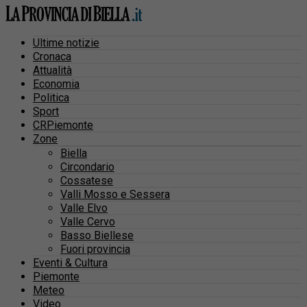
Ultime notizie
Cronaca
Attualità
Economia
Politica
Sport
CRPiemonte
Zone
Biella
Circondario
Cossatese
Valli Mosso e Sessera
Valle Elvo
Valle Cervo
Basso Biellese
Fuori provincia
Eventi & Cultura
Piemonte
Meteo
Video