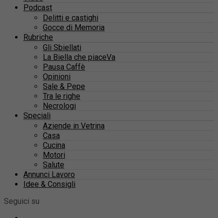
Podcast
Delitti e castighi
Gocce di Memoria
Rubriche
Gli Sbiellati
La Biella che piaceVa
Pausa Caffè
Opinioni
Sale & Pepe
Tra le righe
Necrologi
Speciali
Aziende in Vetrina
Casa
Cucina
Motori
Salute
Annunci Lavoro
Idee & Consigli
Seguici su