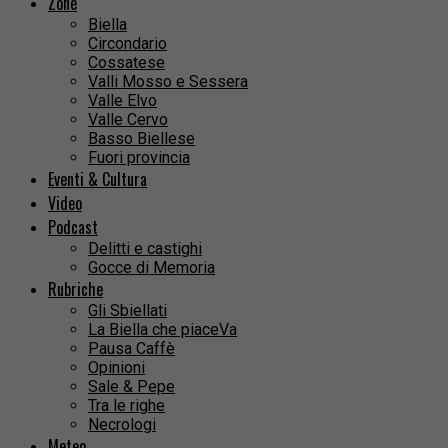
Zone
Biella
Circondario
Cossatese
Valli Mosso e Sessera
Valle Elvo
Valle Cervo
Basso Biellese
Fuori provincia
Eventi & Cultura
Video
Podcast
Delitti e castighi
Gocce di Memoria
Rubriche
Gli Sbiellati
La Biella che piaceVa
Pausa Caffè
Opinioni
Sale & Pepe
Tra le righe
Necrologi
Meteo