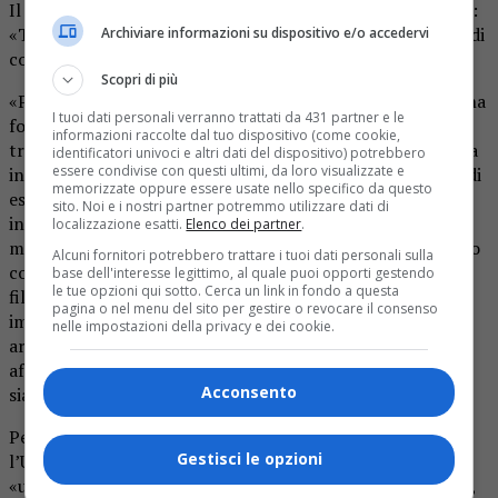
Il Premio Lancia 2022 è stato assegnato a Gian Luca Gessi:
«Testimone di innovazione, etica e qualità». La cerimonia di
Archiviare informazioni su dispositivo e/o accedervi
consegna sarà il 16 dicembre al Civico di Varallo.
Scopri di più
«Presidente e amministratore delegato di Gessi SpA, che ha
I tuoi dati personali verranno trattati da 431 partner e le
fondato con il padre Umberto nel 1992, ha saputo
informazioni raccolte dal tuo dispositivo (come cookie,
trasformare in pochi anni l’azienda da una piccola officina
identificatori univoci e altri dati del dispositivo) potrebbero
essere condivise con questi ultimi, da loro visualizzate e
in un primato italiano e internazionale nella produzione di
memorizzate oppure essere usate nello specifico da questo
esclusivi elementi d’arredo per il benessere della persona,
sito. Noi e i nostri partner potremmo utilizzare dati di
in bagno e in cucina, divenuti icone del made in Italy nel
localizzazione esatti.
Elenco dei partner
.
mondo. Dall’intuizione di trasformare un prodotto a basso
Alcuni fornitori potrebbero trattare i tuoi dati personali sulla
contenuto di innovazione in un oggetto di design alla
base dell'interesse legittimo, al quale puoi opporti gestendo
le tue opzioni qui sotto. Cerca un link in fondo a questa
filosofia del Private Wellness, ha percorso strade
pagina o nel menu del sito per gestire o revocare il consenso
imprenditoriali innovative, unendo hi-tech e maestria
nelle impostazioni della privacy e dei cookie.
artigianale per conseguire eccellenza nella produzione e
affidabilità ecologica, sempre nel rispetto delle persone,
Acconsento
siano esse suoi clienti o dipendenti».
Per il premio a Gian Luca Gessi, Cavaliere del lavoro,
Gestisci le opzioni
l’Unione montana parla della sua capacità di introdurre
«un innovativo connubio tra tecnologia, eco-architettura,