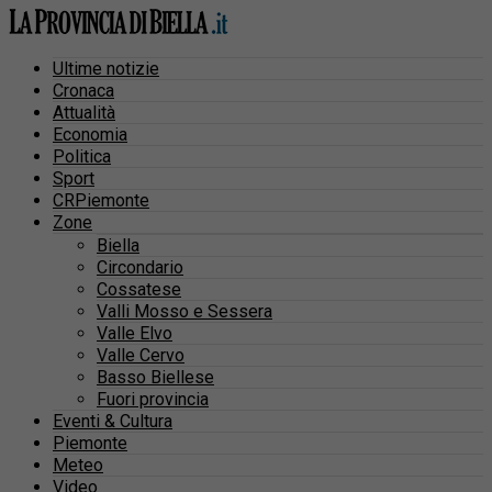
Ultime notizie
Cronaca
Attualità
Economia
Politica
Sport
CRPiemonte
Zone
Biella
Circondario
Cossatese
Valli Mosso e Sessera
Valle Elvo
Valle Cervo
Basso Biellese
Fuori provincia
Eventi & Cultura
Piemonte
Meteo
Video