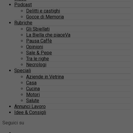
Podcast
Delitti e castighi
Gocce di Memoria
Rubriche
Gli Sbiellati
La Biella che piaceVa
Pausa Caffè
Opinioni
Sale & Pepe
Tra le righe
Necrologi
Speciali
Aziende in Vetrina
Casa
Cucina
Motori
Salute
Annunci Lavoro
Idee & Consigli
Seguici su