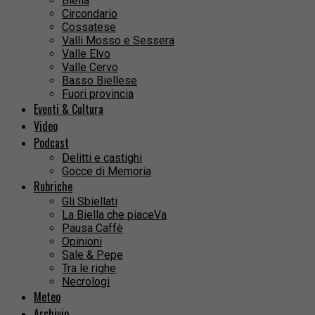
Biella
Circondario
Cossatese
Valli Mosso e Sessera
Valle Elvo
Valle Cervo
Basso Biellese
Fuori provincia
Eventi & Cultura
Video
Podcast
Delitti e castighi
Gocce di Memoria
Rubriche
Gli Sbiellati
La Biella che piaceVa
Pausa Caffè
Opinioni
Sale & Pepe
Tra le righe
Necrologi
Meteo
Archivio