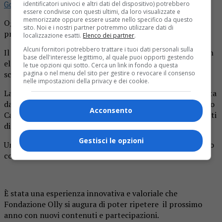
identificatori univoci e altri dati del dispositivo) potrebbero
Google
essere condivise con questi ultimi, da loro visualizzate e
memorizzate oppure essere usate nello specifico da questo
Oggi, alle ore 18.00, presso Villa Poma verranno
sito. Noi e i nostri partner potremmo utilizzare dati di
proclamati i vincitori del Concorso Lettere dalla scuola
localizzazione esatti.
Elenco dei partner
.
Alcuni fornitori potrebbero trattare i tuoi dati personali sulla
Il concorso ha visto la partecipazione di 18 insegnanti con
base dell'interesse legittimo, al quale puoi opporti gestendo
elaborati autobiografici frutto della loro esperienza
le tue opzioni qui sotto. Cerca un link in fondo a questa
scolastica durante la pandemia.
pagina o nel menu del sito per gestire o revocare il consenso
nelle impostazioni della privacy e dei cookie.
La Giuria presieduta dalla Dott.ssa Teresa Citro e composta
da Giuseppina Mottisi, Ilaria Sala, Aldo Cerruti e Domenico
Acconsento
Calvelli ha esaminato i testi e decretato i primi 3 classificati
di ciascuna sezione: racconto e poesia.
Gestisci le opzioni
Un premio speciale sarà riservato all’Istituto Comprensivo
con più partecipanti.
È stata una esperienza innovativa e valoriale che
Fondazione Olly si augura di poter ripetere il prossimo
anno con nuovi contenuti e partecipazioni.