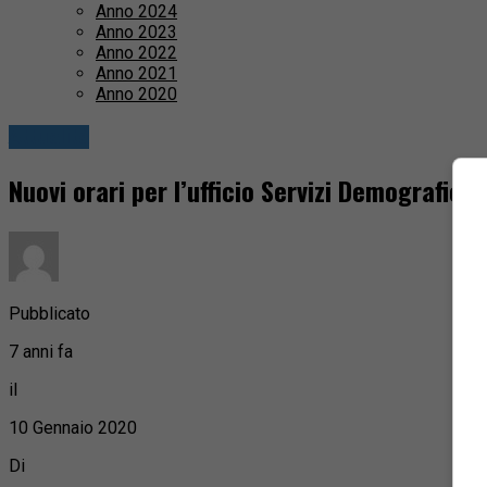
Anno 2024
Anno 2023
Anno 2022
Anno 2021
Anno 2020
Attualità
Nuovi orari per l’ufficio Servizi Demografici 
Pubblicato
7 anni fa
il
10 Gennaio 2020
Di