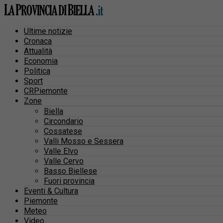
Ultime notizie
Cronaca
Attualità
Economia
Politica
Sport
CRPiemonte
Zone
Biella
Circondario
Cossatese
Valli Mosso e Sessera
Valle Elvo
Valle Cervo
Basso Biellese
Fuori provincia
Eventi & Cultura
Piemonte
Meteo
Video