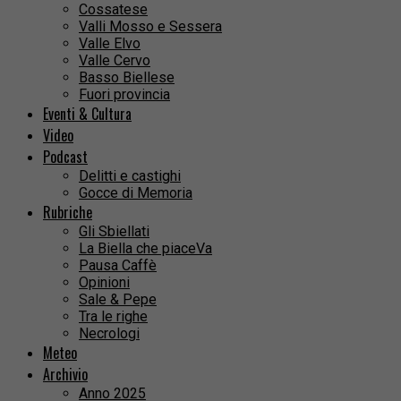
Cossatese
Valli Mosso e Sessera
Valle Elvo
Valle Cervo
Basso Biellese
Fuori provincia
Eventi & Cultura
Video
Podcast
Delitti e castighi
Gocce di Memoria
Rubriche
Gli Sbiellati
La Biella che piaceVa
Pausa Caffè
Opinioni
Sale & Pepe
Tra le righe
Necrologi
Meteo
Archivio
Anno 2025