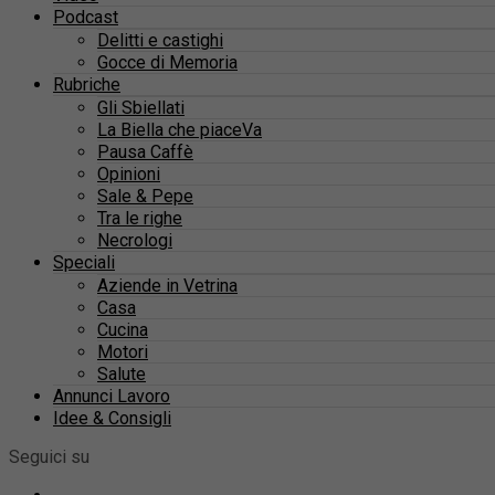
Podcast
Delitti e castighi
Gocce di Memoria
Rubriche
Gli Sbiellati
La Biella che piaceVa
Pausa Caffè
Opinioni
Sale & Pepe
Tra le righe
Necrologi
Speciali
Aziende in Vetrina
Casa
Cucina
Motori
Salute
Annunci Lavoro
Idee & Consigli
Seguici su