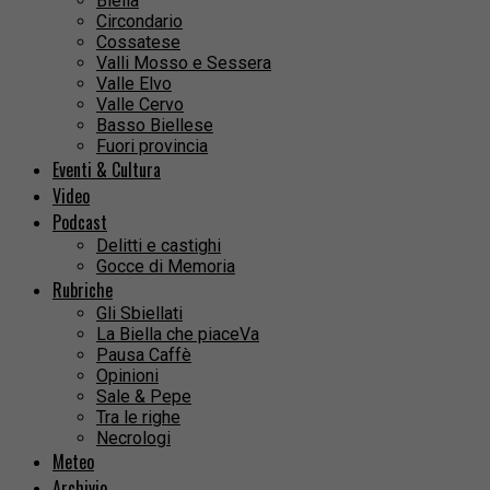
Biella
Circondario
Cossatese
Valli Mosso e Sessera
Valle Elvo
Valle Cervo
Basso Biellese
Fuori provincia
Eventi & Cultura
Video
Podcast
Delitti e castighi
Gocce di Memoria
Rubriche
Gli Sbiellati
La Biella che piaceVa
Pausa Caffè
Opinioni
Sale & Pepe
Tra le righe
Necrologi
Meteo
Archivio