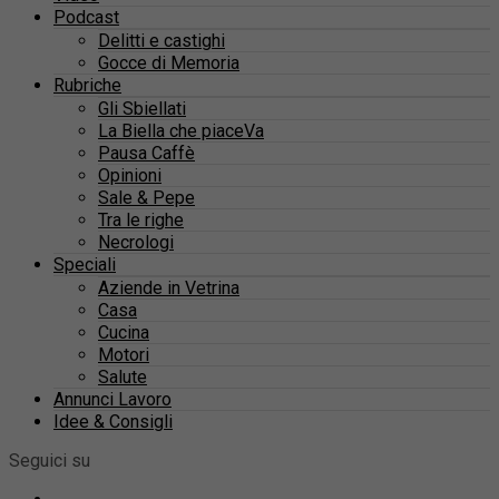
Podcast
Delitti e castighi
Gocce di Memoria
Rubriche
Gli Sbiellati
La Biella che piaceVa
Pausa Caffè
Opinioni
Sale & Pepe
Tra le righe
Necrologi
Speciali
Aziende in Vetrina
Casa
Cucina
Motori
Salute
Annunci Lavoro
Idee & Consigli
Seguici su