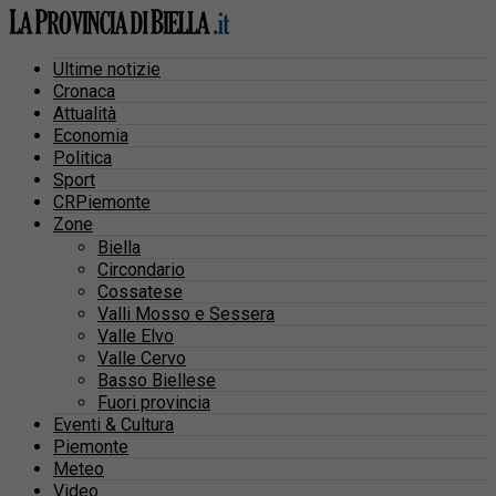
Ultime notizie
Cronaca
Attualità
Economia
Politica
Sport
CRPiemonte
Zone
Biella
Circondario
Cossatese
Valli Mosso e Sessera
Valle Elvo
Valle Cervo
Basso Biellese
Fuori provincia
Eventi & Cultura
Piemonte
Meteo
Video