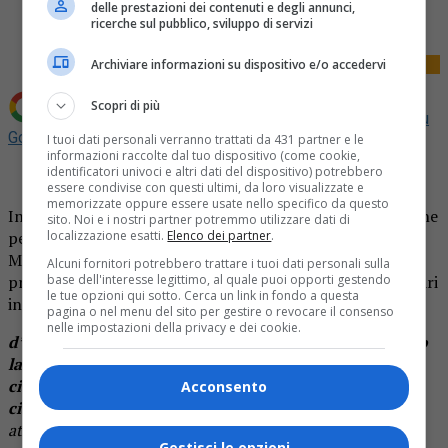
Tweet
delle prestazioni dei contenuti e degli annunci,
ricerche sul pubblico, sviluppo di servizi
Archiviare informazioni su dispositivo e/o accedervi
Scopri di più
Aggiungi La Provincia di Biella come
Fonte preferita su
Google
I tuoi dati personali verranno trattati da 431 partner e le
informazioni raccolte dal tuo dispositivo (come cookie,
identificatori univoci e altri dati del dispositivo) potrebbero
essere condivise con questi ultimi, da loro visualizzate e
memorizzate oppure essere usate nello specifico da questo
In questo brano in prosa troviamo una ricca aggettivazione
sito. Noi e i nostri partner potremmo utilizzare dati di
per descrivere il paesaggio montano dove è nato l’autore,
localizzazione esatti.
Elenco dei partner
.
Michele Bonavero, lessicografo, giornalista, poeta,
Alcuni fornitori potrebbero trattare i tuoi dati personali sulla
prosatore, uno degli scrittori più autorevoli e più esemplari
base dell'interesse legittimo, al quale puoi opporti gestendo
le tue opzioni qui sotto. Cerca un link in fondo a questa
in lingua piemontese:
pagina o nel menu del sito per gestire o revocare il consenso
nelle impostazioni della privacy e dei cookie.
d’antorn a-i ero le boschin-e le pì s-ciasse ch’a fodravo
la montagna con un mantel verd ëd feuje, mach ës-
ciancà da le ròche aùsse, dai linseuj scajos e baross dij
Acconsento
ciapé e dai fassolèt colorà dij camp coltivà a trasse
=
attorno c’erano le boscaglie più fitte che foderavano la
Gestisci le opzioni