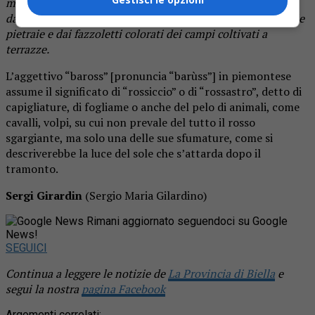
montagna con un mantello verde di foglie, solo strappato
dalle rocce aguzze, dalle lenzuola scagliose e rossastre delle
pietraie e dai fazzoletti colorati dei campi coltivati a
terrazze.
L’aggettivo “baross” [pronuncia “barùss”] in piemontese
assume il significato di “rossiccio” o di “rossastro”, detto di
capigliature, di fogliame o anche del pelo di animali, come
cavalli, volpi, su cui non prevale del tutto il rosso
sgargiante, ma solo una delle sue sfumature, come si
descriverebbe la luce del sole che s’attarda dopo il
tramonto.
Sergi Girardin
(Sergio Maria Gilardino)
Rimani aggiornato seguendoci su Google
News!
SEGUICI
Continua a leggere le notizie de
La Provincia di Biella
e
segui la nostra
pagina Facebook
Argomenti correlati: