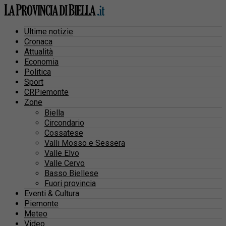
Ultime notizie
Cronaca
Attualità
Economia
Politica
Sport
CRPiemonte
Zone
Biella
Circondario
Cossatese
Valli Mosso e Sessera
Valle Elvo
Valle Cervo
Basso Biellese
Fuori provincia
Eventi & Cultura
Piemonte
Meteo
Video