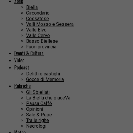
Zone
Biella
Circondario
Cossatese
Valli Mosso e Sessera
Valle Elvo
Valle Cervo
Basso Biellese
Fuori provincia
Eventi & Cultura
Video
Podcast
Delitti e castighi
Gocce di Memoria
Rubriche
Gli Sbiellati
La Biella che piaceVa
Pausa Caffè
Opinioni
Sale & Pepe
Tra le righe
Necrologi
Meteo