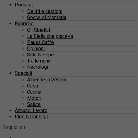
Podcast
Delitti e castighi
Gocce di Memoria
Rubriche
Gli Sbiellati
La Biella che piaceVa
Pausa Caffè
Opinioni
Sale & Pepe
Tra le righe
Necrologi
Speciali
Aziende in Vetrina
Casa
Cucina
Motori
Salute
Annunci Lavoro
Idee & Consigli
Seguici su