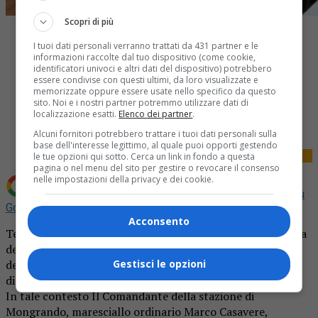
Scopri di più
I tuoi dati personali verranno trattati da 431 partner e le
informazioni raccolte dal tuo dispositivo (come cookie,
identificatori univoci e altri dati del dispositivo) potrebbero
essere condivise con questi ultimi, da loro visualizzate e
memorizzate oppure essere usate nello specifico da questo
Share
sito. Noi e i nostri partner potremmo utilizzare dati di
localizzazione esatti.
Elenco dei partner
.
Tweet
Alcuni fornitori potrebbero trattare i tuoi dati personali sulla
base dell'interesse legittimo, al quale puoi opporti gestendo
le tue opzioni qui sotto. Cerca un link in fondo a questa
pagina o nel menu del sito per gestire o revocare il consenso
nelle impostazioni della privacy e dei cookie.
Aggiungi La Provincia di Biella come
Fonte preferita su
Google
Acconsento
Tenuto conto dell’ampio consenso suscitato dall’iniziativa
dei contributi dell’arma dei Carabinieri alla formazione
della “Cultura della Legalità”, proseguono gli incontri
Gestisci le opzioni
didattici presso le scuole di questa provincia.
In tale contesto Il Comandante della stazione di
Mongrando, maresciallo ordinario Marco Casavere,