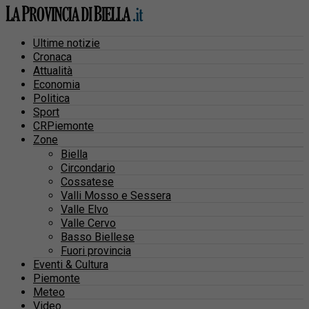
Ultime notizie
Cronaca
Attualità
Economia
Politica
Sport
CRPiemonte
Zone
Biella
Circondario
Cossatese
Valli Mosso e Sessera
Valle Elvo
Valle Cervo
Basso Biellese
Fuori provincia
Eventi & Cultura
Piemonte
Meteo
Video