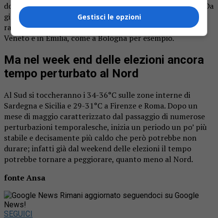
dopo giorno fino a raggiungere valori tipicamente estivi. Da
giovedì 6 e soprattutto da venerdì anche al Nord si
Gestisci le opzioni
raggiungeranno picchi di 30°C, forse anche più sul basso
Veneto e in Emilia, come a Bologna per esempio.
Ma nel week end delle elezioni ancora
tempo perturbato al Nord
Al Sud si toccheranno i 34-36°C sulle zone interne di
Sardegna e Sicilia e 29-31°C a Firenze e Roma. Dopo un
mese di maggio caratterizzato dal passaggio di numerose
perturbazioni temporalesche, inizia un periodo un po’ più
stabile e decisamente più caldo che però potrebbe non
durare; infatti già dal weekend delle elezioni il tempo
potrebbe tornare a peggiorare, quanto meno al Nord.
fonte Ansa
Rimani aggiornato seguendoci su Google
News!
SEGUICI