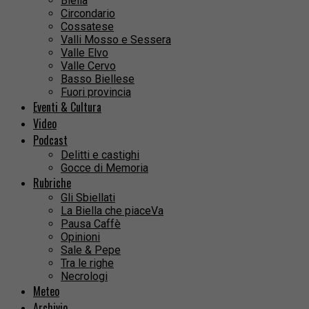
Biella
Circondario
Cossatese
Valli Mosso e Sessera
Valle Elvo
Valle Cervo
Basso Biellese
Fuori provincia
Eventi & Cultura
Video
Podcast
Delitti e castighi
Gocce di Memoria
Rubriche
Gli Sbiellati
La Biella che piaceVa
Pausa Caffè
Opinioni
Sale & Pepe
Tra le righe
Necrologi
Meteo
Archivio