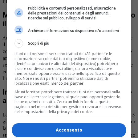
l’Italia le temperature saliranno.
Pubblicità e contenuti personalizzati, misurazione
delle prestazioni dei contenuti e degli annunci,
Meteo, da mercoledì bel tempo su tutto
ricerche sul pubblico, sviluppo di servizi
il Paese
Archiviare informazioni su dispositivo e/o accedervi
Ancora domani una perturbazione colpirà principalmente
Scopri di più
il Nord nella giornata di martedì. Martedì infatti partirà
con il bel tempo su tutte le regioni, nel pomeriggio invece
I tuoi dati personali verranno trattati da 431 partner e le
arriveranno temporali a carattere irregolare sulle regioni
informazioni raccolte dal tuo dispositivo (come cookie,
identificatori univoci e altri dati del dispositivo) potrebbero
settentrionali. Non mancheranno grandinate improvvise e
essere condivise con questi ultimi, da loro visualizzate e
colpi di vento. Sul resto d’Italia invece avanzerà
memorizzate oppure essere usate nello specifico da questo
l’anticiclone subtropicale.
sito. Noi e i nostri partner potremmo utilizzare dati di
localizzazione esatti.
Elenco dei partner
.
In arrivo per la prima volta l’anticiclone
Alcuni fornitori potrebbero trattare i tuoi dati personali sulla
base dell'interesse legittimo, al quale puoi opporti gestendo
africano
le tue opzioni qui sotto. Cerca un link in fondo a questa
pagina o nel menu del sito per gestire o revocare il consenso
nelle impostazioni della privacy e dei cookie.
La situazione muterà radicalmente a partire da mercoledì 5
giugno. Sarà in questa data che su tutta l’Italia arriverà, per
la prima volta, l’anticiclone africano. L’atmosfera tornerà
Acconsento
stabile, il sole prevalente e le temperature saliranno giorno