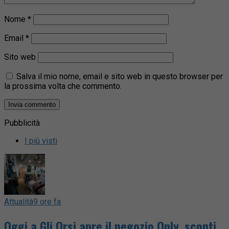
Nome
*
Email
*
Sito web
Salva il mio nome, email e sito web in questo browser per
la prossima volta che commento.
Pubblicità
I più visti
Attualità
9 ore fa
Oggi a Gli Orsi apre il negozio Only, sconti