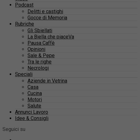
Podcast
Delitti e castighi
Gocce di Memoria
Rubriche
Gli Sbiellati
La Biella che piaceVa
Pausa Caffè
Opinioni
Sale & Pepe
Tra le righe
Necrologi
Speciali
Aziende in Vetrina
Casa
Cucina
Motori
Salute
Annunci Lavoro
Idee & Consigli
Seguici su